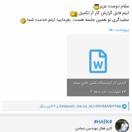
سلام دوست عزیز
اینم فایل گزارش کار آز تکمیل
سفیدگری تو همین جلسه هست. بفرمایید اینم خدمت شما
پیوست ها
گزارش کار آزمايشگاه تکميل کالاي نساجي(جلسه دوم).doc
73 کیلوبایت · بازدیدها: 2
و
ALI-RAHMANI6655
,
me.sa
,
Setayesh
و 2 کاربر دیگر
ا
ک
ن
#HAEK#
ش
کاربر فعال مهندسی نساجی
ه