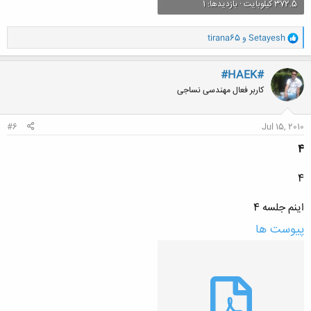
372.5 کیلوبایت · بازدیدها: 1
و
Setayesh
و
tirana65
ا
ک
ن
#HAEK#
ش
کاربر فعال مهندسی نساجی
ه
ا
:
#6
Jul 15, 2010
4
4
اینم جلسه 4
پیوست ها