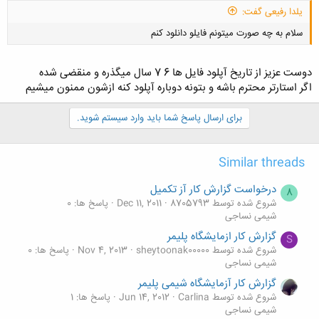
یلدا رفیعی گفت:
سلام به چه صورت میتونم فایلو دانلود کنم
دوست عزیز از تاریخ آپلود فایل ها 6 7 سال میگذره و منقضی شده
اگر استارتر محترم باشه و بتونه دوباره آپلود کنه ازشون ممنون میشیم
برای ارسال پاسخ شما باید وارد سیستم شوید.
کلیک کنید تا باز شود...
Similar threads
درخواست گزارش کار آز تکمیل
8
شروع شده توسط 8705793
Dec 11, 2011
پاسخ ها: 0
شیمی نساجی
گزارش کار ازمایشگاه پلیمر
S
شروع شده توسط sheytoonak00000
Nov 4, 2013
پاسخ ها: 0
شیمی نساجی
گزارش کار آزمایشگاه شیمی پلیمر
شروع شده توسط Carlina
Jun 14, 2012
پاسخ ها: 1
شیمی نساجی