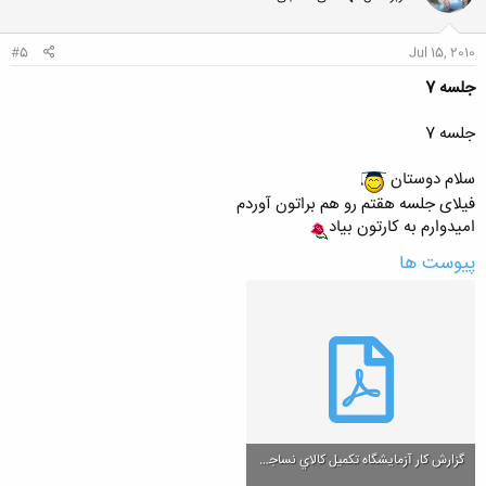
ا
:
#5
Jul 15, 2010
جلسه 7
جلسه 7
سلام دوستان
فیلای جلسه هقتم رو هم براتون آوردم
امیدوارم به کارتون بیاد
پیوست ها
گزارش کار آزمايشگاه تکميل کالاي نساجي(جلسه هفتم).pdf