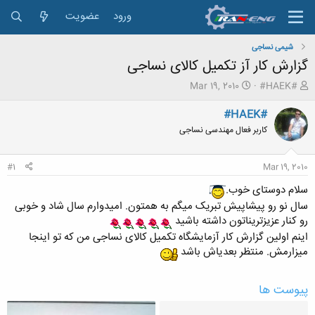
ورود
عضویت
شیمی نساجی
گزارش کار آز تکمیل کالای نساجی
ش
ت
Mar 19, 2010
#HAEK#
ر
ا
و
ر
#HAEK#
ع
ی
کاربر فعال مهندسی نساجی
ک
خ
ن
ش
ن
ر
#1
Mar 19, 2010
د
و
ه
ع
سلام دوستای خوب.
م
سال نو رو پیشاپیش تبریک میگم به همتون. امیدوارم سال شاد و خوبی
و
رو کنار عزیزتریناتون داشته باشید
ض
اینم اولین گزارش کار آزمایشگاه تکمیل کالای نساجی من که تو اینجا
و
ع
میزارمش. منتظر بعدیاش باشد
پیوست ها