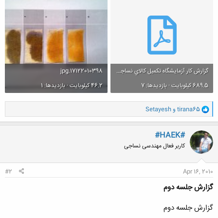
گزارش کار آزمايشگاه تکميل کالاي نساجي(جلسه اول).pdf
17122010398.jpg
689.5 کیلوبایت · بازدیدها: 7
46.2 کیلوبایت · بازدیدها: 1
و
tirana65
و
Setayesh
ا
ک
ن
#HAEK#
ش
کاربر فعال مهندسی نساجی
ه
ا
:
#2
Apr 16, 2010
گزارش جلسه دوم
گزارش جلسه دوم