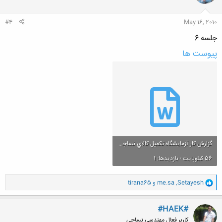
ا
:
#4
May 16, 2010
جلسه 6
پیوست ها
گزارش کار آزمايشگاه تکميل کالاي نساجي(جلسه ششم).doc
56 کیلوبایت · بازدیدها: 1
و
Setayesh
,
me.sa
و
tirana65
ا
ک
ن
#HAEK#
ش
کاربر فعال مهندسی نساجی
ه