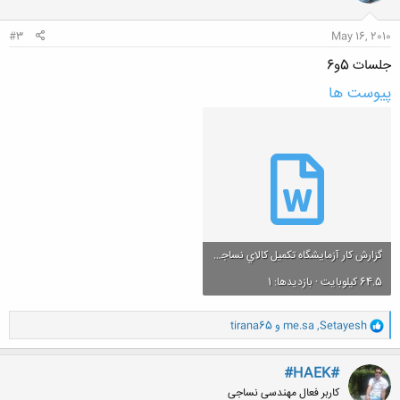
ا
:
#3
May 16, 2010
جلسات 5و6
پیوست ها
گزارش کار آزمايشگاه تکميل کالاي نساجي(جلسه پنجم).doc
64.5 کیلوبایت · بازدیدها: 1
و
Setayesh
,
me.sa
و
tirana65
ا
ک
ن
#HAEK#
ش
کاربر فعال مهندسی نساجی
ه