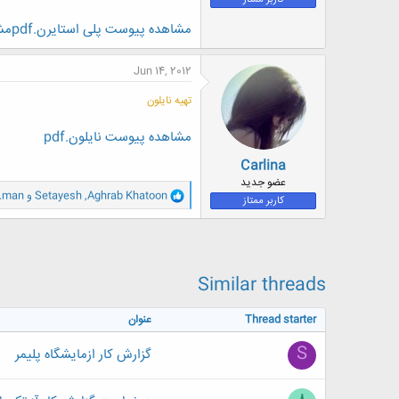
ض
و
مشاهده پیوست پلی استایرن.pdf
مشا
ع
Jun 14, 2012
تهیه نایلون
مشاهده پیوست نایلون.pdf
Carlina
عضو جدید
و
Aghrab Khatoon
,
Setayesh
و
.man
کاربر ممتاز
ا
ک
ن
ش
ه
ا
Similar threads
:
Thread starter
عنوان
S
گزارش کار ازمایشگاه پلیمر