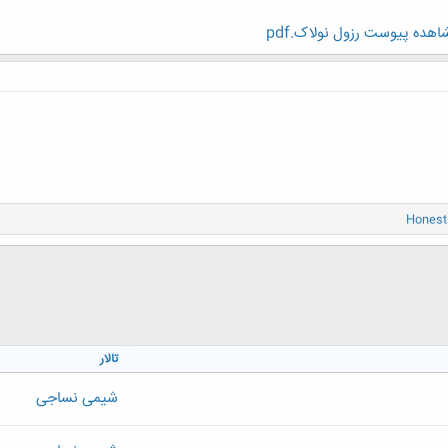
هده پیوست رزول نولاک.pdf
Honest
تالار
شیمی نساجی