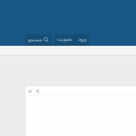
ورود
عضویت
جستجو
#1