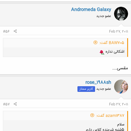
Andromeda Galaxy
عضو جدید
#56
Feb 27, 2011
BAW705 گفت:
اشکالی نداره
مقسی....
rose_1988sh
عضو جدید
کاربر ممتاز
#57
Feb 27, 2011
azam1387 گفت:
سلام
5شنبه شرمنده کلاس دارم