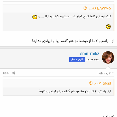
BAW705 گفت:
البته اومدن شما تابع شرايطه ، منظورم كيك و اينا ....
اوا. راستی 2 تا از دوستامو هم گفتم بیان ایرادی نداره؟
smn_mrkz
عضو جدید
کاربر ممتاز
#45
Feb 27, 2011
tifoid گفت:
اوا. راستی 2 تا از دوستامو هم گفتم بیان ایرادی نداره؟
نه عزیزم