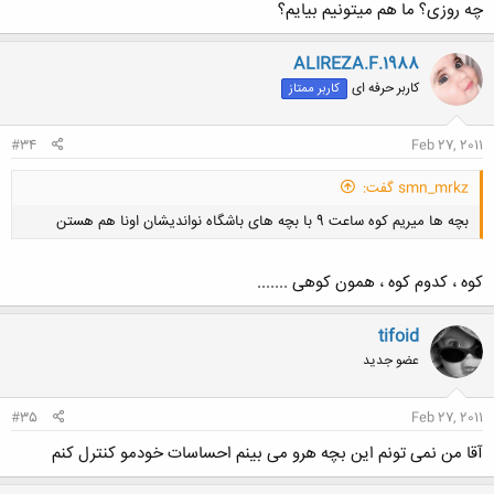
چه روزی؟ ما هم میتونیم بیایم؟
ALIREZA.F.1988
کاربر حرفه ای
کاربر ممتاز
کلیک کنید تا باز شود...
#34
Feb 27, 2011
smn_mrkz گفت:
بچه ها میریم کوه ساعت 9 با بچه های باشگاه نواندیشان اونا هم هستن
کوه ، کدوم کوه ، همون کوهی .......
tifoid
عضو جدید
کلیک کنید تا باز شود...
#35
Feb 27, 2011
آقا من نمی تونم این بچه هرو می بینم احساسات خودمو کنترل کنم