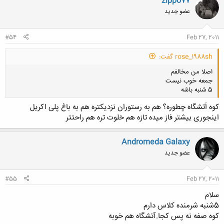
zippo77
عضو جدید
#54
Feb 27, 2011
rose_1988sh گفت:
اصلا من مخالفم
جمعه خوب نیست
5 شنبه باشه
کوه اَتشگاه چطوره؟ هم به رستوران نزدیکتره هم به باغ پلی اکریل
اینجوری بیشتر فاز میده تازه هم خلوت تره هم راحتتر
کلیک کنید تا باز شود...
Andromeda Galaxy
عضو جدید
#55
Feb 27, 2011
سلام
5شنبه شرمنده کلاس دارم
کوه صفه نه پس کجا.آتشگاه هم خوبه