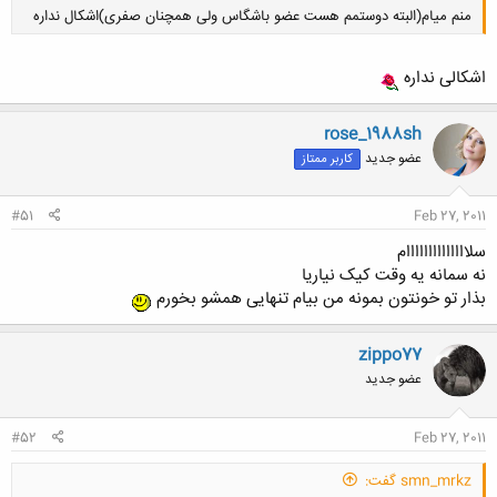
منم میام(البته دوستمم هست عضو باشگاس ولی همچنان صفری)اشکال نداره
اشکالی نداره
rose_1988sh
عضو جدید
کاربر ممتاز
کلیک کنید تا باز شود...
#51
Feb 27, 2011
سلاااااااااااااام
نه سمانه یه وقت کیک نیاریا
بذار تو خونتون بمونه من بیام تنهایی همشو بخورم
zippo77
عضو جدید
#52
Feb 27, 2011
smn_mrkz گفت: