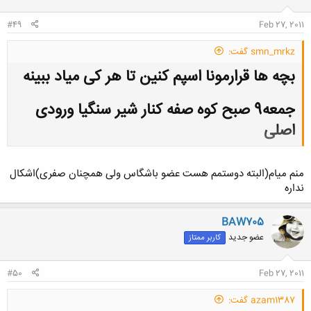
#49
Feb 27, 2011
smn_mrkz گفت:
بچه ها قرارمونا اسپم کنین تا هر کی میاد ببینه
جمعه9 صبح کوه صفه کنار شیر سنگیا ورودی
اصلی
کلیک کنید تا باز شود...
منم میام(البته دوستمم هست عضو باشگاس ولی همچنان صفری)اشکال
نداره
BAW705
عضو جدید
کاربر ممتاز
#50
Feb 27, 2011
azam1387 گفت: