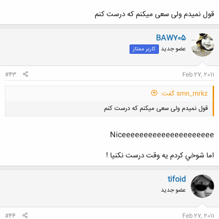
قول نمیدم ولی سعی میکنم که درست کنم
BAW705
عضو جدید
کاربر ممتاز
#43
Feb 27, 2011
smn_mrkz گفت:
قول نمیدم ولی سعی میکنم که درست کنم
Niceeeeeeeeeeeeeeeeeeeee
اما شوخي كردم يه وقت درست نكنيا !
کلیک کنید تا باز شود...
tifoid
عضو جدید
#44
Feb 27, 2011