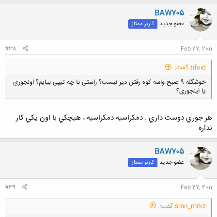
کلیک کنید تا باز شود...
BAW705
عضو جدید
کاربر ممتاز
#38
Feb 27, 2011
tifoid گفت:
خوشگله 9 صبح واسه کوه رفتن دیر نیست؟ راستی با چه تیپی بیایم؟ اونجوری
یا اینجوری؟
هر جوري دوست داري . دمكراسيه دمكراسيه ، هيچكي با اون يكي كار
نداره
کلیک کنید تا باز شود...
BAW705
عضو جدید
کاربر ممتاز
#39
Feb 27, 2011
smn_mrkz گفت: