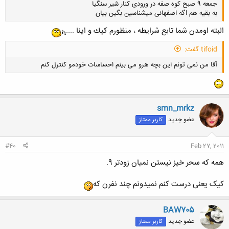
جمعه 9 صبح کوه صفه در ورودی کنار شیر سنگیا
به بقیه هم اگه اصفهانی میشناسین بگین بیان
البته اومدن شما تابع شرايطه ، منظورم كيك و اينا ....
tifoid گفت:
آقا من نمی تونم این بچه هرو می بینم احساسات خودمو کنترل کنم
کلیک کنید تا باز شود...
smn_mrkz
عضو جدید
کاربر ممتاز
کلیک کنید تا باز شود...
#40
Feb 27, 2011
همه که سحر خیز نیستن نمیان زودتر 9.
کیک یعنی درست کنم نمیدونم چند نفرن که
BAW705
عضو جدید
کاربر ممتاز