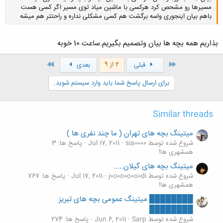
مسیرها رو مشحص کرد هرکسی با ماشین میاد توی مسیر اگر کسی هست
باهم بیان اینجوری واسه برگشت هم کسی مشکلی نداره و راحتتر هم میشه
بذاریم همه بچه ها بیان وتصمیم بگیریم.ساعت 10 خوبه
کلیک کنید تا باز شود...
اول
آخر
2 از 9
قبلی
بعدی
برای ارسال پاسخ شما باید وارد سیستم شوید.
Similar threads
میتینگ بچه های تهران ( ما چند نفری ها )
شروع شده توسط sia0000
Jul 17, 2011
پاسخ ها: 3
همشهری ها!
میتینگ بچه های گیلان.....
شروع شده توسط j0o0o0o0o0di
Jul 17, 2011
پاسخ ها: 767
همشهری ها!
████████ میتینگ عمومی بچه های تبریز
████████
شروع شده توسط Sarp
Jun 6, 2011
پاسخ ها: 274