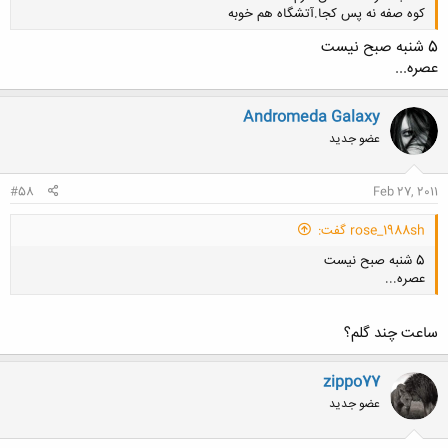
کوه صفه نه پس کجا.آتشگاه هم خوبه
5 شنبه صبح نیست
عصره...
کلیک کنید تا باز شود...
Andromeda Galaxy
عضو جدید
#58
Feb 27, 2011
rose_1988sh گفت:
5 شنبه صبح نیست
عصره...
ساعت چند گلم؟
zippo77
کلیک کنید تا باز شود...
عضو جدید