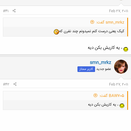
#41
Feb 27, 2011
smn_mrkz گفت:
کیک یعنی درست کنم نمیدونم چند نفرن که
، يه كاريش بكن ديه
smn_mrkz
عضو جدید
کاربر ممتاز
#42
Feb 27, 2011
BAW705 گفت:
، يه كاريش بكن ديه