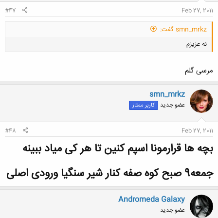
#47
Feb 27, 2011
smn_mrkz گفت:
نه عزیزم
مرسی گلم
smn_mrkz
عضو جدید
کاربر ممتاز
کلیک کنید تا باز شود...
#48
Feb 27, 2011
بچه ها قرارمونا اسپم کنین تا هر کی میاد ببینه
جمعه9 صبح کوه صفه کنار شیر سنگیا ورودی اصلی
Andromeda Galaxy
عضو جدید