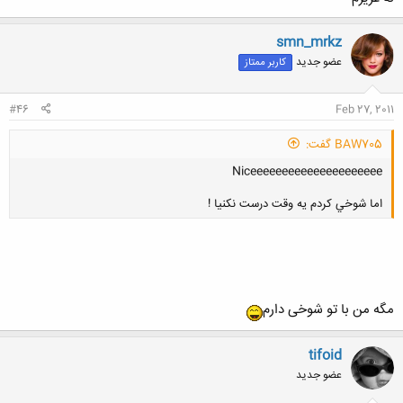
کلیک کنید تا باز شود...
smn_mrkz
عضو جدید
کاربر ممتاز
#46
Feb 27, 2011
BAW705 گفت:
Niceeeeeeeeeeeeeeeeeeeee
اما شوخي كردم يه وقت درست نكنيا !
کلیک کنید تا باز شود...
مگه من با تو شوخی دارم
tifoid
عضو جدید