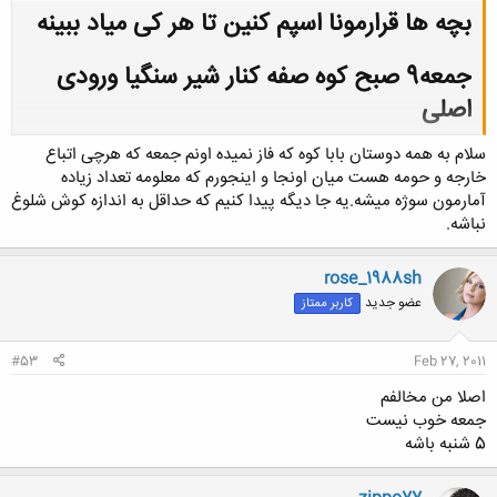
بچه ها قرارمونا اسپم کنین تا هر کی میاد ببینه
جمعه9 صبح کوه صفه کنار شیر سنگیا ورودی
اصلی
سلام به همه دوستان بابا کوه که فاز نمیده اونم جمعه که هرچی اتباع
کلیک کنید تا باز شود...
خارجه و حومه هست میان اونجا و اینجورم که معلومه تعداد زیاده
آمارمون سوژه میشه.یه جا دیگه پیدا کنیم که حداقل به اندازه کوش شلوغ
نباشه.
rose_1988sh
عضو جدید
کاربر ممتاز
#53
Feb 27, 2011
اصلا من مخالفم
جمعه خوب نیست
5 شنبه باشه