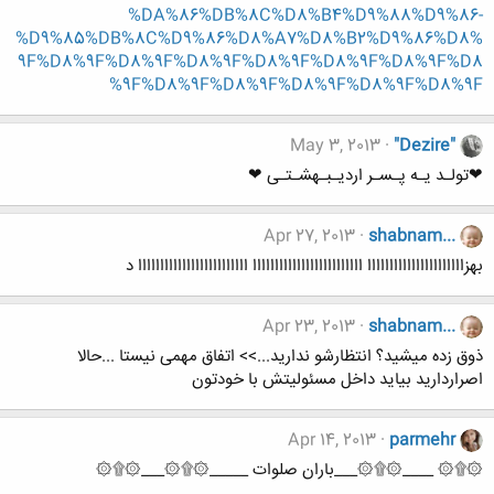
%DA%86%DB%8C%D8%B4%D9%88%D9%86-
%D9%85%DB%8C%D9%86%D8%A7%D8%B2%D9%86%D8%
9F%D8%9F%D8%9F%D8%9F%D8%9F%D8%9F%D8%9F%D8
%9F%D8%9F%D8%9F%D8%9F%D8%9F%D8%9F
May 3, 2013
"Dezire"
❤تولـد یـه پـسـر اردیـبـهشـتـی ❤
Apr 27, 2013
shabnam...
بهزاااااااااااااااااااااا ااااااااااااااااااااااااا ااااااااااااااااااااااااا د
Apr 23, 2013
shabnam...
ذوق زده میشید؟ انتظارشو ندارید...>> اتفاق مهمی نیستا ...حالا
اصراردارید بیاید داخل مسئولیتش با خودتون
Apr 14, 2013
parmehr
۞۩۞ ____۞۩۞___باران صلوات _____۞۩۞___۞۩۞