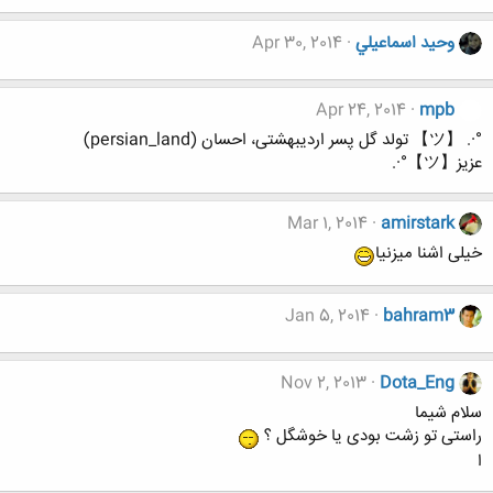
وحيد اسماعيلي
Apr 30, 2014
Apr 24, 2014
mpb
°·. 【ツ】 تولد گل پسر اردیبهشتی، احسان (persian_land)
عزیز【ツ】°·.
Mar 1, 2014
amirstark
خیلی اشنا میزنیا
Jan 5, 2014
bahram3
Nov 2, 2013
Dota_Eng
سلام شیما
راستی تو زشت بودی یا خوشگل ؟
ا