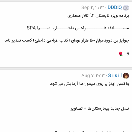
Sep 2, 2013
DDDIQ
برنامه ویژه تابستان 92 تالار معماری
مســـــابقه طــــــــــراحـی داخــــــلی اســــپا SPA
جوایزاین دوره:مبلغ 50 هزار تومان+کتاب طراحی داخلی+کسب تقدیر نامه
و...
Aug 7, 2013
S i s i l
واکسن ایدز بر روی میمون‌ها آزمایش می‌شود
نسل جدید بیمارستان‌ها + تصاویر