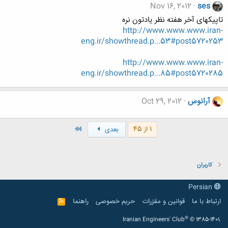
Nov 16, 2012
ses
تاپیکهای آخر هفته نظر یادتون نره
http://www.www.www.iran-
eng.ir/showthread.p...53#post5720253
http://www.www.www.iran-
eng.ir/showthread.p...85#post5720285
آرانوس
Oct 29, 2012
آخر
1 از 45
بعدی
کاربران
Persian
ارتباط با ما
قوانین و مقرّرات
حریم خصوصی
راهنما
R
S
S
®
Iranian Engineers' Club
© 1385-1401.