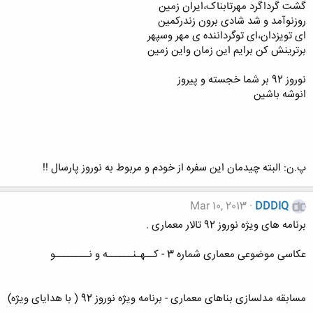
گشت گرداگرد مهرتابناک،ایران زمین
روزنوآمد و شد شادی برون زندرکمین
ای تویزدان،ای توگرداننده ی مهر وسپهر
برترینش کن برایم این زمان واین زمین
نوروز 92 بر شما خجسته و پیروز
انوشه باشین
پ.ن: البته چیدمان این سفره از خودم و مربوط به نوروز پارسال !!
Mar 10, 2013
DDDIQ
برنامه های ویژه نوروز 92 تالار معماری .
عکاسی موضوعی معماری شماره 3 - کــهـنــــــه و نــــــــو
مسابقه مدلسازی بناهای معماری - برنامه ویژه نوروز 92 ( با هدایای ویژه)