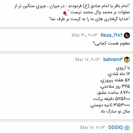
"امام باقر يا امام صادق (ع) فرمودند : در ميزان ، چيزي سنگين تر از
صلوات بر محمد وآل محمد نيست "
"خدایا گرفتاری های ما را به کرمت بر طرف نما"
Mar 30, 2013
Reza_1989
معلوم هست کجایی؟
Mar 17, 2013
bahram3
با آرزوي
12 ماه شادي،
52 هفته پيروزي،
365 روز سلامتي،
8760 ساعت عشق،
525600 دقيقه برکت،
3153000 ثانيه دوستي.
سال نو مبارک باد
Mar 17, 2013
DDDIQ