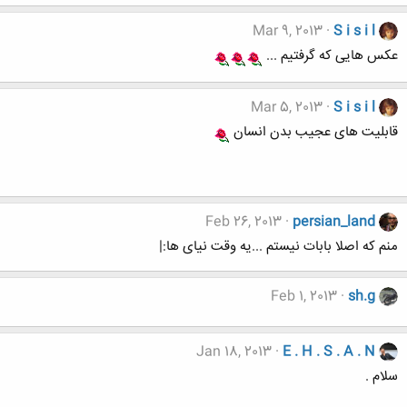
Mar 9, 2013
S i s i l
عکس هایی که گرفتیم ...
Mar 5, 2013
S i s i l
قابلیت های عجیب بدن انسان
Feb 26, 2013
persian_land
منم که اصلا بابات نیستم ...یه وقت نیای ها:|
Feb 1, 2013
sh.g
Jan 18, 2013
E . H . S . A . N
سلام .