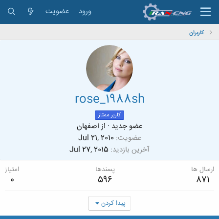
ورود
عضویت
کاربران
rose_1988sh
کاربر ممتاز
عضو جدید
·
از
اصفهان
عضویت
Jul 21, 2010
آخرین بازدید
Jul 27, 2015
ارسال ها
پسندها
امتیاز
0
596
871
پیدا کردن