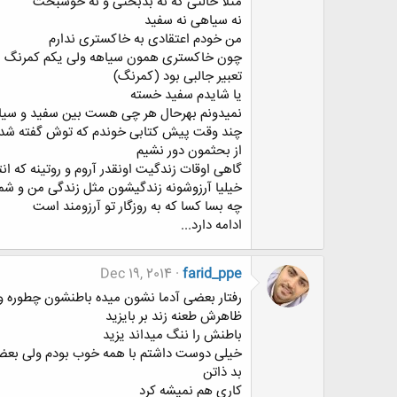
مثلا حالتی که نه بدبختی و نه خوشبخت
نه سیاهی نه سفید
من خودم اعتقادی به خاکستری ندارم
چون خاکستری همون سیاهه ولی یکم کمرنگ
تعبیر جالبی بود (کمرنگ)
یا شایدم سفید خسته
نمیدونم بهرحال هر چی هست بین سفید و سیا
چند وقت پیش کتابی خوندم که توش گفته شده 
از بحثمون دور نشیم
گاهی اوقات زندگیت اونقدر آروم و روتینه که 
خیلیا آرزوشونه زندگیشون مثل زندگی من و شما
چه بسا کسا که به روزگار تو آرزومند است
ادامه دارد...
Dec 19, 2014
farid_ppe
رفتار بعضی آدما نشون میده باطنشون چطوره و
ظاهرش طعنه زند بر بایزید
باطنش را ننگ میداند یزید
خیلی دوست داشتم با همه خوب بودم ولی بعضیا
بد ذاتن
کاری هم نمیشه کرد