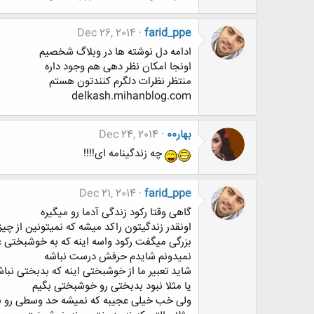
Dec 26, 2014
farid_ppe
ادامه دل نوشته ها در وبلاگ شخصیم
اونجا امکان نظر دهی هم وجود داره
منتظر نظرات دلگرم کنندتون هستم
delkash.mihanblog.com
بهار00
Dec 24, 2014
چه زندگینامه ای!!!!
Dec 21, 2014
farid_ppe
گاهی وقتا رکود زندگی آدما رو میگیره
اونقدر زندگیتون راکد میشه که نمیتونین از چی
بزرگی میگفت رکود واسه اینه که به خوشبختی 
نمیدونم شایدم حرفش درست نباشه
شاید تعبیر ما از خوشبختی اینه که بدبختی نباش
یا مثلا نبود بدبختی رو خوشبختی بگیم
ولی خب خیلی عجیبه که نمیشه حد وسطی رو ب