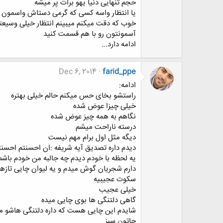
حجم تنهایی دنیا یهو برات پر میشه
یا انتظار واسه کسی که گرمی دستاش واسمون 
خوب که دقت میکنم میبینم انتظار خیلی وسیعتر
آسمونتون رو با هم قسمت کنید
ادامه دارد...
Dec 6, 2014
farid_ppe
ادامه:
راستشو بخای حس میکنم حالم خیلی بهتره
خیلی چیزا عوض شده
نگاهم به همه چیز عوض شده
درسته ناراحت میشم
دیگه مثل اول برام مهم نیست
دیدم داره تصدیق آیه شریفه :ان احسنتم احسنتم
یه لحظه با خودم دیدم چه جالبه من خودم باش
دارم شجریان گوش میدم و یه لیوان چایی تازهه
سکوت عجیبیه
خیلی عجیب
گاهی دلتنگی ها بوی چایی میده
شایدم این چایی هست که داره دلتنگی هاشو مرو
جاتون سبز