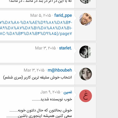
که با این در اگر در بند در مانند ، در مانند!
Mar 5, 2015
farid_ppe
8%A7%D8%A8-%D8%AE%D9%88%D8%B4-
A9%D8%A7%D8%B1%D8%A8%D8%B1-
8C-%D8%B4%D8%B4%D9%85)/page7
Mar 3, 2015
starlet.
Mar 3, 2015
m@hboubeh
انتخاب خوش سلیقه ترین کاربر (سری ششم)
غمین
Jan 9, 2015
غ
خوب نویسنده شدید........
خوش بحالتون که حال دلتون خوبه........
سعی کنین همیشه اینجوری باشین...........