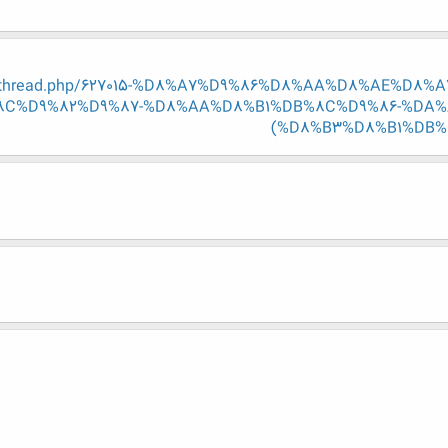
/showthread.php/627015-%D8%A7%D9%86%D8%AA%D8%AE%D
C%D9%82%D9%87-%D8%AA%D8%B1%DB%8C%D9%86-%DA%
(%D8%B3%D8%B1%DB%