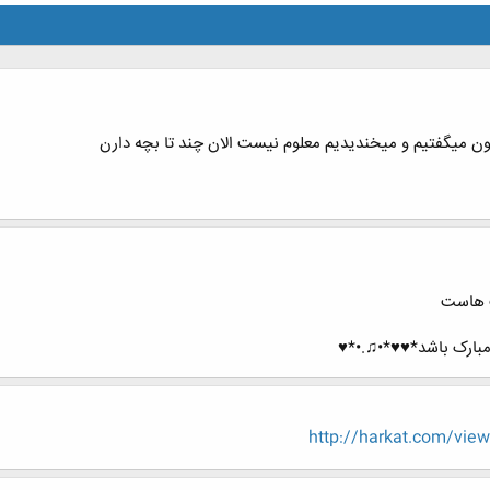
 میگفتیم و میخندیدیم معلوم نیست الان چند تا بچه دارن
ت هاست
مبارک باشد*♥♥*•♫.•*♥
http://harkat.com/view