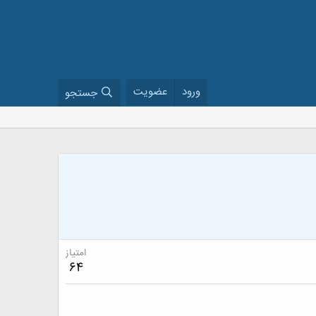
ورود
عضویت
جستجو
امتیاز
64