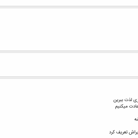
زی لذت ببرین
عادت میکنیم
ه
راش تعریف کرد