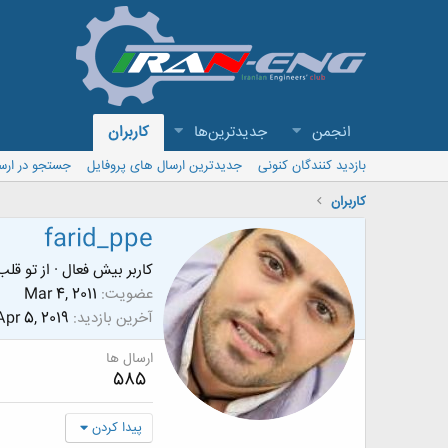
انجمن
جدیدترین‌ها
کاربران
بازدید کنندگان کنونی
جدیدترین ارسال های پروفایل
جستجو در ارس
کاربران
farid_ppe
کاربر بیش فعال
·
از
تو قلب
عضویت
Mar 4, 2011
آخرین بازدید
Apr 5, 2019
ارسال ها
585
پیدا کردن