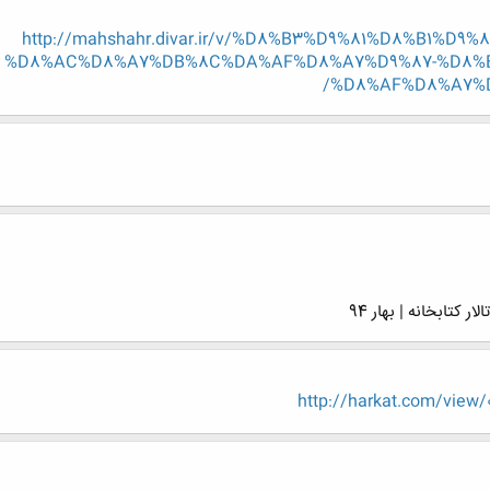
http://mahshahr.divar.ir/v/%D8%B3%D9%81%D8%B1%D
%D8%AC%D8%A7%DB%8C%DA%AF%D8%A7%D9%87-%D8%B
%D8%AF%D8%A7%D
کتابخانه | بهار 94
http://harkat.com/view/