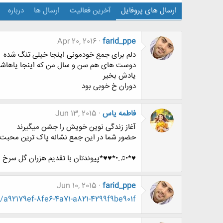
ارسال های پروفایل
آخرین فعالیت
ارسال ها
درباره
Apr 20, 2016
farid_ppe
دلم برای جمع خودمونی اینجا خیلی تنگ شده
دوست های هم سن و سال من که اینجا یاهاشون
یادش بخیر
دوران خ خوبی بود
فاطمه یاس
Jun 13, 2015
آغاز زندگی نوین خویش را جشن میگیرند
حضور شما در این جمع نشانه پاک ترین محب
♥*•♫.•*♥♥*پیوندتان با تقدیم هزران گل سرخ 
Jun 10, 2015
farid_ppe
/a92179ef-8fe6-4a71-a821-4299f9be901f