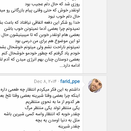
روزی شد که حال دلم عجیب بود
اونقدر خوش که حتی وقتی پیام بازرگانی رو می
حال دلم خوب نبود
خدا رو شکر این دفعه اتفاقی نیافتاد که باعث ب
نمیدونم چرا بعضی آدما نمیتونن خوب باشن
بعضی هام اونقدر خوبن که تا میبینیشون حال
تو این موضوع هم برای من درسی بود
نمیتونم ناراحت نشم ولی میتونم خوشحال بشم
خودم یاد گرفتم که چطور خودمو خوشحال کنم
بعضی دوستان چنان بهم انرژی میدن که آدم لذ
ادامه دارد...
Dec 8, 2014
farid_ppe
داشتم به این فکر میکردم انتظار چه طعمی داره
اینکه چرا بعضی وقتا شیرینه بعضی وقتا تلخ بعض
هر کدوم از ما به نحوی منتظریم
یکی منتظر تولد یکی منتظر مرگ
چقدر خوبه که انتظار واسه کسی شیرین باشه
مثل به دنیا اومدن یه بچه
چقدر شیرینه