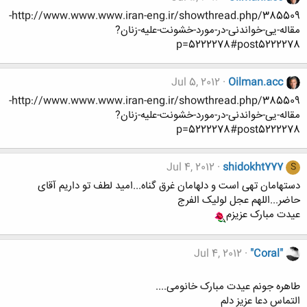
http://www.www.www.iran-eng.ir/showthread.php/385509-
مقاله-یی-خواندنی-در-مورد-خشونت-علیه-زنان?
p=5222278#post5222278
Jul 5, 2012
Oilman.acc
http://www.www.www.iran-eng.ir/showthread.php/385509-
مقاله-یی-خواندنی-در-مورد-خشونت-علیه-زنان?
p=5222278#post5222278
Jul 4, 2012
shidokht777
S
دستهامان تهی است و دلهامان غرق گناه...امید لطف تو داریم آقای
حاضر...اللهم عجل لولیک الفرج
عیدت مبارک عزیزم
Jul 4, 2012
"Coral"
طاهره جونم عیدت مبارک خانومی....
التماس دعا عزیز دلم