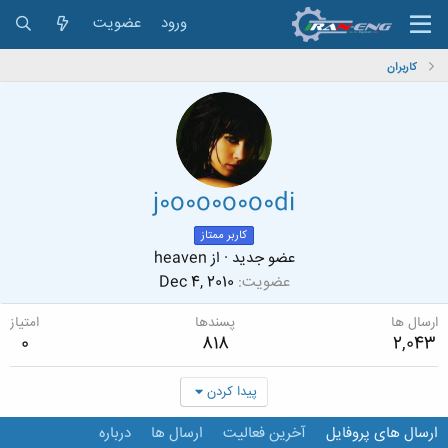
ورود
عضویت
کاربران
j0o0o0o0o0di
کاربر ممتاز
عضو جدید
·
از
heaven
عضویت
Dec 4, 2010
ارسال ها
پسندها
امتیاز
0
818
2,043
پیدا کردن
ارسال های پروفایل
آخرین فعالیت
ارسال ها
درباره