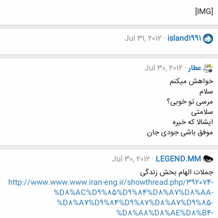
[IMG]
Jul 31, 2012
island1991
عطار
Jul 30, 2012
خواهش میکنم
سلام
مرسی تو خوبی؟
سلامتی
ایشالا که خیره
موفق باشی جودی جان
Jul 30, 2012
LEGEND.MM
جملات الهام بخش زندگی
http://www.www.www.iran-eng.ir/showthread.php/392074-
%D8%AC%D9%85%D9%84%D8%A7%D8%AA-
%D8%A7%D9%84%D9%87%D8%A7%D9%85-
%D8%A8%D8%AE%D8%B4-