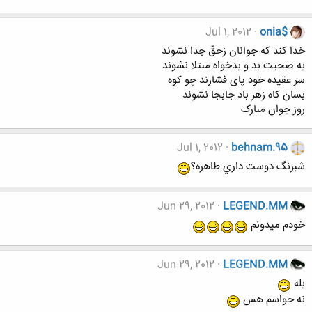
Jul 1, 2012
onia$
خدا کند که جوانان زحقّ جدا نشوند
به صحبت بد و بدخواه مبتلا نشوند
سر عقيده خود پاى فشارند چو کوه
بسان کاه زهر باد جابجا نشوند
روز جوان مبارک
Jul 1, 2012
behnam.95
شبرنگ دوست داري طاهره؟
Jun 29, 2012
LEGEND.MM
خودم میدونم
Jun 29, 2012
LEGEND.MM
بله
نه حواسم هس