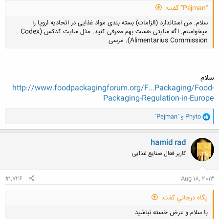
"Pejman" گفت:
سلام. من استاندارد (الزامات) بسته بندی مواد غذایی در اتحادیه اروپا را
میخواستم. اگه سایتی هست بهم معرفی کنید. مثل سایت کدکس (Codex
Alimentarius Commission). مرسی
سلام
http://www.foodpackagingforum.org/F...Packaging/Food-
کلیک کنید تا باز شود...
Packaging-Regulation-in-Europe
و
Phyto
و
"Pejman"
ا
ک
ن
hamid rad
ش
کاربر فعال صنایع غذایی
ه
ا
:
#1,726
Aug 18, 2013
پگاه درجاني گفت:
با سلام و عرض خسته نباشید