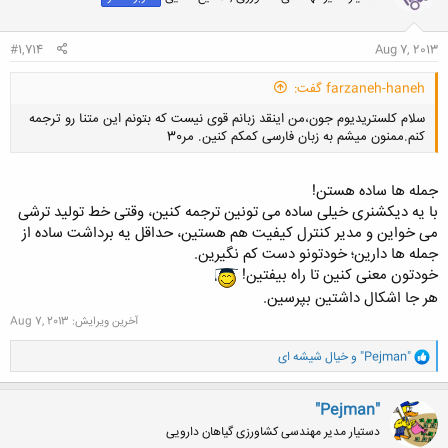
#1,714
Aug 7, 2013
farzaneh-haneh گفت:
سلام کلستریدیوم جون،من اینقد زبانم قوی نیست که بتونم این متنا رو ترجمه
کنم.ممنون میشم به زبان فارسی کمکم کنین. مر30
جمله ها ساده هستن!
با یه دیکشنری خیلی ساده می تونین ترجمه کنین، وقتی خط تولید ترشی
می خواین و مدیر کنترل کیفیت هم هستین، حداقل یه برداشت ساده از
کلیک کنید تا باز شود...
جمله ها دارین؛ خودتونو دست کم نگیرین.
خودتون معنی کنین تا راه بیفتین!
هر جا اشکال داشتین بپرسین.
آخرین ویرایش:
Aug 7, 2013
و
"Pejman"
و
خیال شیشه ای
ا
ک
ن
"Pejman"
ش
دستیار مدیر مهندسی کشاورزی گیاهان دارویی
ه