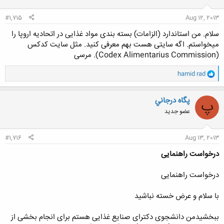
ا
:
#1,715
Aug 12, 2013
سلام. من استاندارد (الزامات) بسته بندی مواد غذایی در اتحادیه اروپا را
میخواستم. اگه سایتی هست بهم معرفی کنید. مثل سایت کدکس
(Codex Alimentarius Commission). مرسی
و
hamid rad
ا
ک
ن
پگاه درجاني
پ
ش
عضو جدید
ه
ا
:
#1,716
Aug 13, 2013
درخواست راهنمایی
درخواست راهنمایی
با سلام و عرض خسته نباشید
ببخشیدمن دانشجوی دکترای صنایع غذایی هستم برای انجام بخشی از