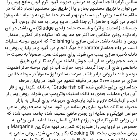
سانتي گراد) تا جدا سازي به درستي صورت گيرد. گرم كردن مايع پرس را
مي توان با تزريق مستقيم بخار و يا از طريق غير مستقيم انجام داد كه در
مقام مقايسه روش غير مستقيم بهتر است. جدا سازي به وسيله سانتريفوژ
انجام مي گيرد و حاصل آن جدا شدن مايع پرس به سه فاز، روغن، آب
چسبناك (استيك و اتر) و قسمت جامد (لجن Sludge) مي باشد. در اين
راه بازده روغن هنگامي حداكثر خواهد بود كه استيك واتر كمترين مقدار
روغن را داشته باشد. خالص سازي يا Polishing كه آخرين مرحله عمليات
است در يك جداساز Separator ديگر انجام مي گيرد و در پايان، روغن به
تانك ذخيره سازي پمپ مي شود. براي سهولت عمل، معمولاً به نسبت 10
درصد حجم روغن به آن آب جوش اضافه مي گردد تا از اين طريق
ناخالصي هاي آن جدا گردند. درجه حرارت آب در اين مرحله حائز اهميت
بوده و بايد با روغن برابر باشد. سرعت سانتريفوژ معمولاً در مرحله خالص
سازي در حدود 5000 دور در دقيقه تنظيم مي شود. در پايان مرحله
جداسازي، روغن خالص شده "Crude fish oil" به تانك نگهداري، و فاز
آبي براي عمليات بعدي به تانك استيك واترپمپ مي شوند. روغن پس از
انجام آزمايشات لازم و تائيد پارمترهاي مربوطه، براي ارسال به بازار
مصرف به تانك ذخيره سازي فرستاده مي شود. موارد مصرف روغن ماهي
خواص فيزيكي و تغذيه اي روغن ماهي تصيفه شده جامد، سبب شده كه
اين روغن نقش تازه اي در رژيم غذائي انسان پيدا نمايد. اين روغن به
خصوص در اروپا پس از هيدروژنه شدن در تهيه مارگارين Margarine و
روغن مخصوص پخت Cooking Oil بكار برده مي شود. روغن ماهي به
دليل داشتن چربي هاي غير اشباع قادر است ميزان كلسترول خون را