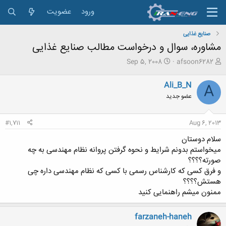
ورود
عضویت
صنایع غذایی
مشاوره، سوال و درخواست مطالب صنایع غذایی
ش
ت
Sep 5, 2008
afsoon6282
ر
ا
و
ر
Ali_B_N
A
ع
ی
عضو جدید
ک
خ
ن
ش
ن
ر
#1,711
Aug 6, 2013
د
و
ه
ع
سلام دوستان
م
میخواستم بدونم شرایط و نحوه گرفتن پروانه نظام مهندسی به چه
و
صورته؟؟؟؟
ض
و فرق کسی که کارشناس رسمی با کسی که نظام مهندسی داره چی
و
ع
هستش؟؟؟؟
ممنون میشم راهنمایی کنید
farzaneh-haneh