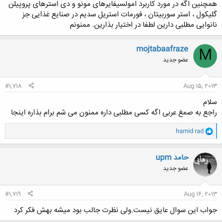
همچنین اگه در مورد کاربرد امولسیفایرهای مونو و دی استرهای پروپیلن
گلیکول ، استر سوربیتان ، فورمات استریل سدیم در صنایع غذایی جز
نانوایی مطلبی دارین لطفا در اختیار بذارین. ممنونم
mojtabaafraze
M
عضو جدید
#1,718
Aug 15, 2013
سلام
راجع به صمغ عربی اگه کسی مطلبی داره ممنون می شم برام بذاره اینجا
و
hamid rad
ا
ک
ن
حامد upm
ش
عضو جدید
ه
ا
:
#1,719
Aug 16, 2013
جواب این سوال عایق نیست.ولی نظرت جالب بود میشه بهش فکر کرد