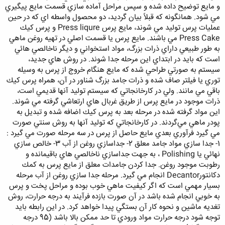
و مايع توضيح داده شده و سپس مراحل آماده سازي قسمت مايع پيگيري
مي شود. همانگونه كه قبلاً بيان گرديد، دو محصول واسطه اي كه در حين
عمليات پرس توليد مي شوند، مايع پرس Press liqure و پرس كيك
Press Cake مي باشند. مايع پرس يا قسمت اصلي در تهيه روغن ماهي
به طور طبيعي داراي ذرات بزرگ، مواد استخواني و ديگر ناخالصي هائي
است كه بايد در ابتداي اين مرحله جدا شوند. در روش هاي جديد،
سيستم به صورتي طراحي شده كه مايع هنگام خروج از پرس به وسيله
توري يا فيلتر صاف شده و ذرات جامد بزرگ شناور در آن، همراه پرس كيك
باقي مي مانند. ولي در كارخانجاتي كه سيستم توليد آنها قديمي است،
ذرات موجود در مايع پرس از طريق غربال هاي ارتعاشي گرفته مي شوند.
اين مواد گرفته شده در مرحله بعد به پرس كيك اضافه شده و تبديل به
پودر ماهي مي‌گردند. در كارخانجاتي كه توليد آنها به روش سنتي صورت
مي گيرد فرآوري بعدي مايع حاصل از پرس در سه مرحله صورت مي گيرد :
1- جدا سازي مواد جامد معلق 2- جداسازي روغن از آب 3- خالص سازي
نهائي يا Polishing ، به جهت جداسازي ناخالصي هاي باقيمانده و
رطوبت موجود روغن. جدا كردن جامدات معلق از مايع پرس به كمك
دكانتورDecantor انجام مي گيرد. مرحله جدا سازي روغن از آب مرحله
بسيار مهمي است كه اگر كيفيت ماهي خوب بوده و مراحل پخت و پرس
به خوبي انجام شده باشد در آن صورت بازده فرآيند به درجه حرارت، روش
تغديه ماشين و نحوه كار آن بستگي پيدا خواهد كرد. در اين رابطه بايد
توجه شود درجه حرارت مواد ورودي تا حد ممكن بالا باشد (95 درجه