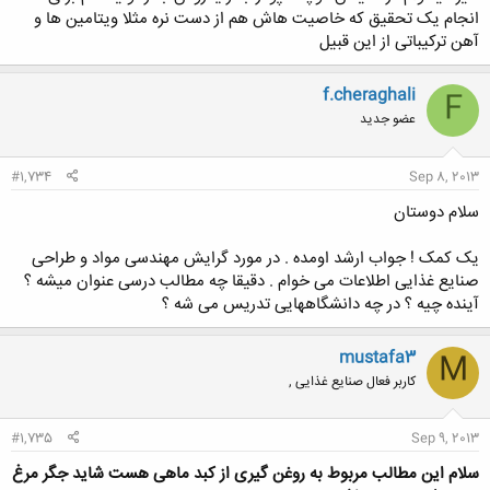
انجام یک تحقیق که خاصیت هاش هم از دست نره مثلا ویتامین ها و
آهن ترکیباتی از این قبیل
f.cheraghali
F
عضو جدید
#1,734
Sep 8, 2013
سلام دوستان
یک کمک ! جواب ارشد اومده . در مورد گرایش مهندسی مواد و طراحی
صنایع غذایی اطلاعات می خوام . دقیقا چه مطالب درسی عنوان میشه ؟
آینده چیه ؟ در چه دانشگاههایی تدریس می شه ؟
mustafa3
M
کاربر فعال صنایع غذایی ,
#1,735
Sep 9, 2013
سلام این مطالب مربوط به روغن گیری از کبد ماهی هست شاید جگر مرغ