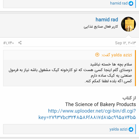
و
hamid rad
ا
ک
ن
hamid rad
ش
کاربر فعال صنایع غذایی
ه
ا
:
#1,740
Sep 12, 2013
yalda azizi گفت:
سلام بچه ها خسته نباشید
دوستای گلم اینجا کسی هست که تو کارخونه کیک مشغول باشه نیاز به فرمول
صنعتی یه کیک ساده دارم
کسی اگه بلده لطفا کمکم کنه.
از کتاب
The Science of Bakery Products
کلیک کنید تا باز شود...
http://www.uplooder.net/cgi-bin/dl.cgi?
key=27937bc3248586f8817d815c995a74b5
و
yalda azizi
ا
ک