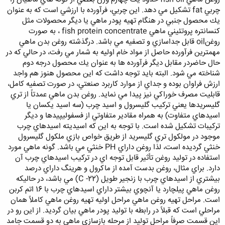
چربي fat تشكيل مي دهد. اين چربي، فرآورده با ارزشي است كه به عنوان
يك محصول جنبي در هنگام تهيه پودر ماهي يا ديگر محصولات مثل
كنسانتره پروتئيني ماهي fish protein concentrate ، به صورت
روغنoil قابل جداسازي و تصفيه مي باشد. درگذشته روغن بدن ماهي
مهمترين فرآورده حاصل از مواد خام اوليه به شمار مي رفت، در حالي كه در
حال حاضردر مقابل ديگر فرآورده ها به عنوان يك محصول درجه دوم
شناخته مي شود. البته بايد توجه داشت كه اين محصول هنوز هم واجد
ارزش فراوان بوده و جداي از موارد كاربرد صنعتي، در صورت تصفيه كامل،
قابليت مصرف خوراكي نيز پيدا مي نمايد. روغن بدن ماهي عمدتاً از تري
گليسريدها يعني تركيب گليسرول و اسيد چرب (سه اسيد يكسان يا
اسيدهاي متفاوت) به همراه مقادير متفاوتي از فسفوليپيدها و ديگر
تركيبات تشكيل شده است. با توجه به اين كه اسيديته اسيدهاي چرب
موجود در مولكول تري گليسريد از طريق خواص بازي ملكول گليسرول
خنثي گرديده است، لذا روغن داراي PH خنثي مي باشد. گونه ماهي مورد
استفاده در توليد روغن تأثير قابل توجه اي در تركيب اسيدهاي چرب آن
دارد. براي مثال، روغن بدست آمده از ماكرول و هرينگ داراي درصد
بيشتري از اسيدهاي چرب با زنجير طويل (22- C) مي باشد، در حاليكه
روغن ماهي پيلچارد يا آنچوي بيشتر داراي اسيدهاي چرب با 16 اتم كربن
است. مراحل تهيه روغن ماهي مراحل اوليه تهيه روغن ماهي كاملاً همان
مراحلي است كه قبلاً در رابطه با توليد پودر ماهي بيان گرديد. از اين رو در
اين قسمت صرفاً مراحل توليد از مرحله بازسازي ماهي به دو قسمت جامد