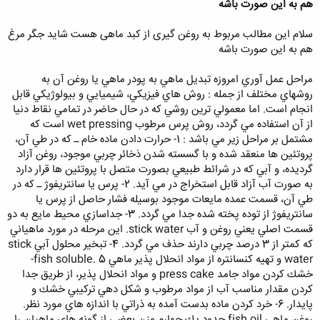
هم به این صورت باشه
سلام این مطالب مربوط به روغن گیری از کبد ماهی هست شاید جگر مرغ
هم به این صورت باشه
مراحل عمل آوري امروزه تبديل ماهي به پودر ماهي يا روغن آن به
روشهاي مختلف از جمله : روش هاي فيزيكي، شيميايي و بيولوژيكي قابل
انجام است. اما معمولي ترين روشي كه در حال حاضر در تمامي نقاط دنيا
از آن استفاده مي گردد، روش پرس مرطوب wet pressing است كه
مشتمل بر مراحل زير مي باشد : 1- حرارت دادن ماده خام ـ كه در طي آن،
پروتئين ها منعقد شده و با گسسته شدن ذخائر چربي موجود، روغن آزاد
گرديده، و آبي كه در شرائط طبيعي بصورت متصل با پروتئين ها قرار دارد
به صورت آب آزاد قابل استخراج در مي آيد. 2- پرس يا سانتريفوژ ـ كه در
طي آن، قسمت عمده مايعات موجود بوسيله فشار حاصل از پرس يا
سانتريفوژ از توده پخته شده جدا مي گردد. 3- جداسازي محيط مايع به دو
قسمت اصلي يعني روغن و آب stick water. اين مرحله در مورد ماهياني
كه كمتر از 3 درصد چربي دارند حذف مي گردد. 4- تبخير محلول آبي stick
water و تهيه كنسانتره از مواد انحلال پذير ماهي fish soluble. 5-
خشك كردن مواد جامد press cake و مواد انحلال پذير، از طريق جدا
كردن مقدار مناسب آب از مواد مرطوب و شكل دهي تركيبي خشك و
پايدار. 6- خرد كردن ماده بدست آمده به ذراتي با اندازه هاي مورد نظر.
روغن ماهي fish oil حدود يك چهارم وزن بعضي از گونه هاي ماهيان را