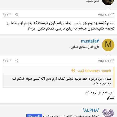
عضو جدید
#1,712
Aug 7, 2013
سلام کلستریدیوم جون،من اینقد زبانم قوی نیست که بتونم این متنا رو
ترجمه کنم.ممنون میشم به زبان فارسی کمکم کنین. مر30
mustafa3
M
کاربر فعال صنایع غذایی ,
#1,713
Aug 7, 2013
farzaneh-haneh گفت:
سلام ،من درمورد خط تولید ترشی کمک لازم دارم اگه کسی بتونه کمکم کنه
ممنون میشم
من یه چیزایی بلدم
سلام
"ALPHA"
کلیک کنید تا باز شود...
دستیار مدیر مهندسی کشاورزی , صنایع غذایی
کاربر ممتاز