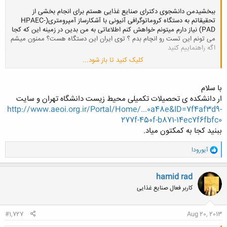
ببخشیدمن دانشجوی دکترای صنایع غذایی هستم برای انجام بخشی از
تحقیقاتم به دستگاه کروماتوگرافی آنیونی با آشکارساز آمپرومتری(HPAEC-
PAD) نیاز دارم میتونم خواهش کنم اطلاعاتی به من بدین در زمینه این که کجا
می تونم این تست رو انچام بدم ؟ توی ایران این دستگاه هست؟ ممنون میشم
اگه راهنماییم کنید
کلیک کنید تا باز شود...
با تشکر
با سلام
ار دانشکده ی تحصیلات تکمیلی محیط زیست دانشگاه تهران و سایت
http://www.aeoi.org.ir/Portal/Home/...0a48e&ID=7f4af3d9-
277f-450f-b871-14ec7f6fbfc0
ببنید کجا به کمکتون میاد.
و
آیورودا
ا
ک
ن
hamid rad
ش
کاربر فعال صنایع غذایی
ه
ا
:
#1,727
Aug 20, 2013