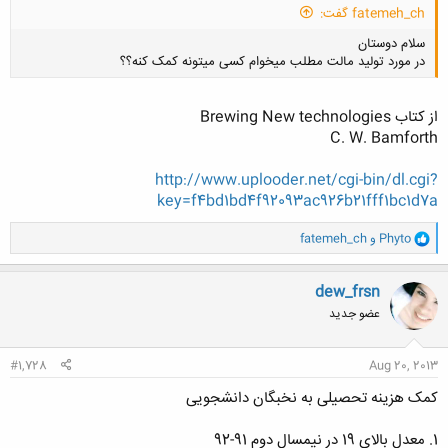
fatemeh_ch گفت:
سلام دوستان
در مورد تولید مالت مطلب میخوام کسی میتونه کمک کنه؟؟
از کتاب Brewing New technologies
C. W. Bamforth
کلیک کنید تا باز شود...
http://www.uplooder.net/cgi-bin/dl.cgi?
key=f4bd1bd4f92093ac926b21fff1bc1d7a
و
Phyto
و
fatemeh_ch
ا
ک
ن
dew_frsn
ش
عضو جدید
ه
ا
:
#1,728
Aug 20, 2013
کمک هزینه تحصیلی به نخبگان دانشجویی
1. معدل بالای 19 در نیمسال دوم 91-92