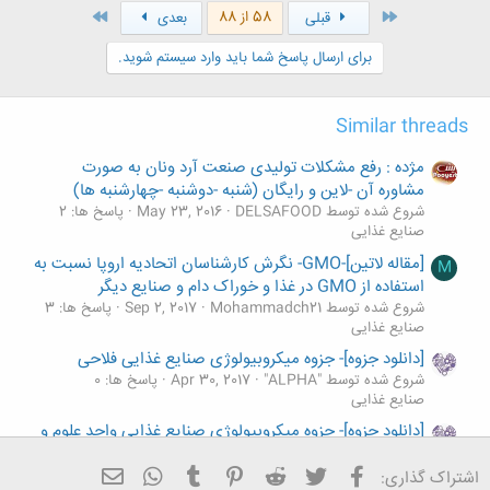
ن
اول
آخر
58 از 88
قبلی
بعدی
ش
ه
برای ارسال پاسخ شما باید وارد سیستم شوید.
ا
:
Similar threads
مژده : رفع مشکلات تولیدی صنعت آرد ونان به صورت
مشاوره آن -لاین و رایگان (شنبه -دوشنبه -چهارشنبه ها)
شروع شده توسط DELSAFOOD
May 23, 2016
پاسخ ها: 2
صنایع غذایی
[مقاله لاتین]-GMO- نگرش کارشناسان اتحادیه اروپا نسبت به
M
استفاده از GMO در غذا و خوراک دام و صنایع دیگر
شروع شده توسط Mohammadch21
Sep 2, 2017
پاسخ ها: 3
صنایع غذایی
[دانلود جزوه]- جزوه میکروبیولوژی صنایع غذایی فلاحی
شروع شده توسط "ALPHA"
Apr 30, 2017
پاسخ ها: 0
صنایع غذایی
[دانلود جزوه]- جزوه میکروبیولوژی صنایع غذایی واحد علوم و
تحقیقات
فیسبوک
تویتر
Reddit
Pinterest
Tumblr
ایمیل
WhatsApp
شروع شده توسط "ALPHA"
Apr 30, 2017
پاسخ ها: 0
اشتراک گذاری: