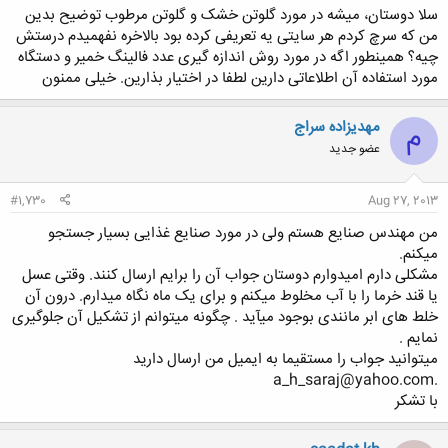
سلا دوستان، میشه در مورد گلوتن خشک و گلوتن مرطوب توضیح بدین
من که سرچ کردم هر سایتی یه تعریفی کرده بود بالاخره نفهمیدم درستش
چیه؟ همینطور اگه در مورد روش اندازه گیری عدد فالینگ خمیر و دستگاه
مورد استفاده آن اطلاعاتی دارین لطفا در اختیار بذارین. خیلی ممنون
مهدیزاده سراج
م
عضو جدید
#1,730
Aug 27, 2013
من مهندس صنایع هستم ولی در مورد صنایع غذایی بسیار جستجو
میکنم.
مشکلی دارم امیدوارم دوستان جواب آن را برایم ارسال کنند. وقتی عسل
یا قند خرما را با آب مخلوط میکنم و برای یک ماه نگاه میدارم. درون آن
خلط های ابر مانندی بوجود میآید . چگونه میتوانم از تشکیل آن جلوگیری
نمایم .
میتوانید جواب را مستقیما به ایمیل من ارسال دارید
.a_h_saraj@yahoo.com
با تشکر