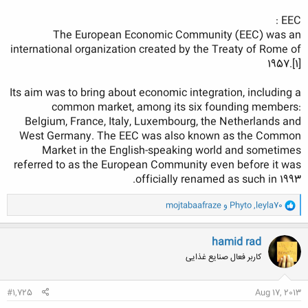
EEC :
The European Economic Community (EEC) was an
international organization created by the Treaty of Rome of
1957.[1]
Its aim was to bring about economic integration, including a
common market, among its six founding members:
Belgium, France, Italy, Luxembourg, the Netherlands and
West Germany. The EEC was also known as the Common
Market in the English-speaking world and sometimes
referred to as the European Community even before it was
officially renamed as such in 1993.
و
leyla70
,
Phyto
و
mojtabaafraze
ا
ک
ن
hamid rad
ش
کاربر فعال صنایع غذایی
ه
ا
:
#1,725
Aug 17, 2013