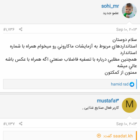
ن
sohi_mr
ش
عضو جدید
ه
ا
:
#1,736
Sep 10, 2013
سلام دوستان
استانداردهاي مربوط به آزمايشات ماكاروني رو ميخوام همراه با شماره
استاندارد
همچنين مطلبي درباره با تصفيه فاضلاب صنعتي اگه همراه با عكس باشه
عالي ميشه
ممنون از كمكتون
و
hamid rad
ا
ک
ن
mustafa3
M
ش
کاربر فعال صنایع غذایی ,
ه
ا
:
#1,737
Sep 10, 2013
saadat.kh گفت: