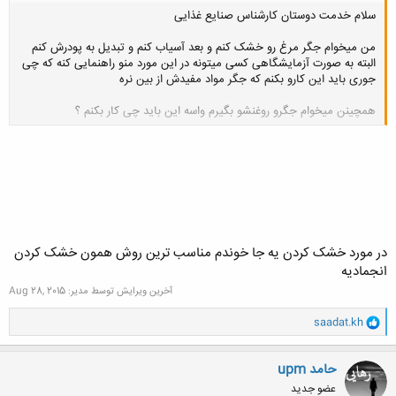
سلام خدمت دوستان کارشناس صنایع غذایی
من میخوام جگر مرغ رو خشک کنم و بعد آسیاب کنم و تبدیل به پودرش کنم
البته به صورت آزمایشگاهی کسی میتونه در این مورد منو راهنمایی کنه که چی
جوری باید این کارو بکنم که جگر مواد مفیدش از بین نره
همچینن میخوام جگرو روغنشو بگیرم واسه این باید چی کار بکنم ؟
کلیک کنید تا باز شود...
در مورد خشک کردن یه جا خوندم مناسب ترین روش همون خشک کردن
انجمادیه
آخرین ویرایش توسط مدیر:
Aug 28, 2015
و
saadat.kh
ا
ک
ن
حامد upm
ش
عضو جدید
ه