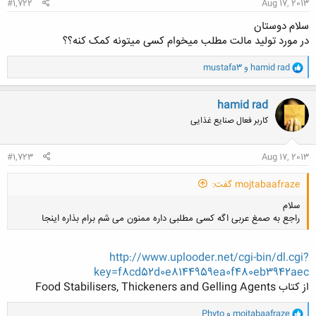
#1,722
Aug 17, 2013
سلام دوستان
در مورد تولید مالت مطلب میخوام کسی میتونه کمک کنه؟؟
و
hamid rad
و
mustafa3
ا
ک
ن
hamid rad
ش
کاربر فعال صنایع غذایی
ه
ا
:
#1,723
Aug 17, 2013
mojtabaafraze گفت:
سلام
راجع به صمغ عربی اگه کسی مطلبی داره ممنون می شم برام بذاره اینجا
http://www.uplooder.net/cgi-bin/dl.cgi?
key=f8cd52d0e8144959ea0f480eb3942aec
از کتاب Food Stabilisers, Thickeners and Gelling Agents
کلیک کنید تا باز شود...
و
mojtabaafraze
و
Phyto