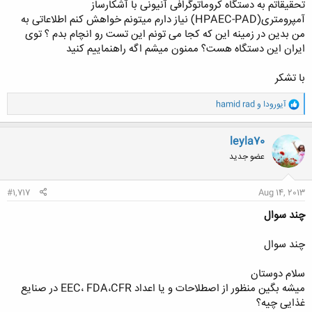
تحقیقاتم به دستگاه کروماتوگرافی آنیونی با آشکارساز
آمپرومتری(HPAEC-PAD) نیاز دارم میتونم خواهش کنم اطلاعاتی به
من بدین در زمینه این که کجا می تونم این تست رو انچام بدم ؟ توی
ایران این دستگاه هست؟ ممنون میشم اگه راهنماییم کنید
با تشکر​
و
آیورودا
و
hamid rad
ا
ک
ن
leyla70
ش
عضو جدید
ه
ا
:
#1,717
Aug 14, 2013
چند سوال
چند سوال
سلام دوستان
میشه بگین منظور از اصطلاحات و یا اعداد EEC، FDA،CFR در صنایع
غذایی چیه؟