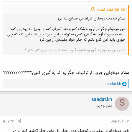
saadat.kh گفت:
سلام خدمت دوستان کارشناس صنایع غذایی
من میخوام جگر مرغ رو خشک کنم و بعد آسیاب کنم و تبدیل به پودرش کنم
البته به صورت آزمایشگاهی کسی میتونه در این مورد منو راهنمایی کنه که چی
جوری باید این کارو بکنم که جگر مواد مفیدش از بین نره
همچینن میخوام جگرو روغنشو بگیرم واسه این باید چی کار بکنم ؟
کلیک کنید تا باز شود...
سلام میخواین جزیی از ترکیبات جگر رو اندازه گیری کنین؟؟؟؟؟؟؟؟؟؟؟؟؟؟
و
saadat.kh
ا
ک
ن
saadat.kh
S
ش
عضو جدید
ه
ا
:
#1,733
Sep 6, 2013
خیر میخوام در مقیاس کوچک پودر جگر یا روغن جگر تولید کنم برای