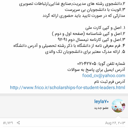
2.دانشجوی رشته های مدیریت,صنایع غذایی,ارتباطات تصویری
3.الویت با دانشجویان بی سرپرست
مدارکی که در صورت تایید باید حضوری ارائه گردد
1. اصل و کپی کارت ملی
2.اصل و کپی شناسنامه (صفحه اول و دوم )
3.اصل و کپی کارنامه نیمسال دوم 91-92
4. فرم معرفی نامه از دانشگاه با ذکر رشته تحصیلی و آدرس دانشگاه
5. ارائه مدرک معتبر برای دانشجویان تک والدی
شماره تلفن گویا: 42705-021
آدرس ایمیل برای پاسخ به سوالات
food_cv@yahoo.com
آدرس فرم ثبت نام
http://www.frico.ir/scholarships-for-student-leaders.html
leyla70
عضو جدید
#1,729
Aug 26, 2013