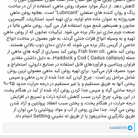
كاهش دهد. از ديگر موارد مصرف روغن ماهي، استفاده از آن در ساخت
رنگ و روان كننده هاي صنعتي "Lubricant" است. بعلاوه روغن ماهي
هيدروژنه به عنوان ماده خام اوليه، براي تهيه اسيد استئاريك، گليسرين،
صابون و همينطور شمع مورد استفاده قرار مي گيرد. روغن ماهي غالباً در
صنعت چرم سازي نيز بكار برده مي شود. تركيبات صابون كه از روغن ماهي
تهيه و به وسيله انواع فلزات خنثي گردند، به طور معمول در ساخت انواع
خاصي از گريس بكار برده مي شوند كه داراي دماي ذوب بالائي هستند.
روغن كبد ماهي .Fish liver oil روغن كبد بسياري از گونه هاي ماهي از
جمله Cod ( Gadus callaius) و Haddock، به دليل داشتن مقادير
فراوان ويتامين و فرآوردهاي قابل استفاده در صنايع داروئي، استخراج و
مورد مصرف قرار مي‌گيرد. براي تهيه روغن كبد ماهي معمولي ترين روش
شامل مراحل زير است : چرخ كردن كبد جدا شده از بدن ماهي و سپس
پختن آنها به طريق مستقيم و يا غير مستقيم در درجه حرارت حدود 95-90
درجه سانتي گراد و سپس جدا كردن روغن آزاد شده از كبد در هنگام پخت.
در اين روش، چرخ كردن سبب كاهش اندازه ذرات و تسريع در افزايش
درجه حرارت در هنگام پخت، و پختن سبب انعقاد پروتئين و آزاد شدن
روغن مي گردد. جدا سازي روغن از آب و مواد پروتئيني را مي توان از
طريق بكارگيري سانتريفوژ يا از طريق ته نشيني Settling انجام داد.
و
saadat.kh
ا
ک