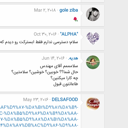
Mar 2, 2018
gole ziba
Oct 30, 2016
"ALPHA"
سلام؛ دسترسی ندارم فقط ابسترکت رو دیدم که 
هدیه.
Jun 14, 2016
سلامممم آقای مهندس
حال شما؟؟ خوبین؟ خوشین؟ سلامتین؟
چه کارا میکنین؟
طاعاتتون قبول
May 23, 2016
DELSAFOOD
D8%AF%D9%87-%D8%B1%D9%81%D8%B9-
-%D8%B5%D9%86%D8%B9%D8%AA-
7-%D8%B5%D9%88%D8%B1%D8%AA-
4%D8%A7%DB%8C%D9%86-%D9%88-