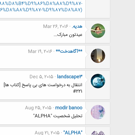
88%D8%B4%D9%86%D8%A8%D9%87-
6%D8%A8%D9%87-%D9%87%D8%A7)
هدیه.
Mar 26, 2016
عیدتون مبارک...
**آگاهدخت**
Mar 19, 2016
Dec 5, 2015
landscape3
انتقال به درخواست های بی پاسخ [کتاب ها]
#221
Aug 25, 2015
modir banoo
تحلیل شخصیت "ALPHA"
Aug 21, 2015
"ALPHA"