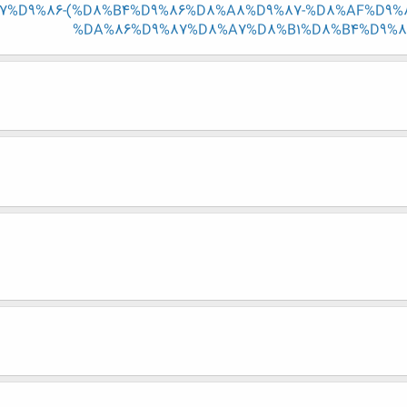
%D9%86-(%D8%B4%D9%86%D8%A8%D9%87-%D8%AF%D9%
%DA%86%D9%87%D8%A7%D8%B1%D8%B4%D9%8