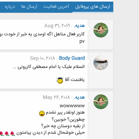
ارسال های پروفایل
آخرین فعالیت
ارسال ها
درباره
هدیه.
Aug 31, 2019
کاربر فعال متاهل اگه اومدی یه خبر از خودت ب
pv
Sep 10, 2018
Body Guard
السلام علیک یا امام مصطفی کازرونی ...
یافتمت آقا
هدیه.
May 26, 2018
wowwwww
هنوز اونقدر پیر نشدم
چطورین؟ خوبین؟
از بقیه دوستان چه خبر؟
حیلی خوشحال شدم از دیدن پیامتون