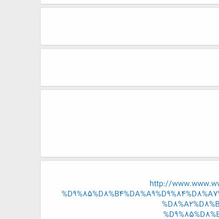
http://www.www.
%D9%85%D8%B4%DA%A9%D9%84%D8%A7
%D8%A2%D8%B
%D9%85%D8%B