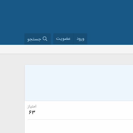
ورود
عضویت
جستجو
امتیاز
63