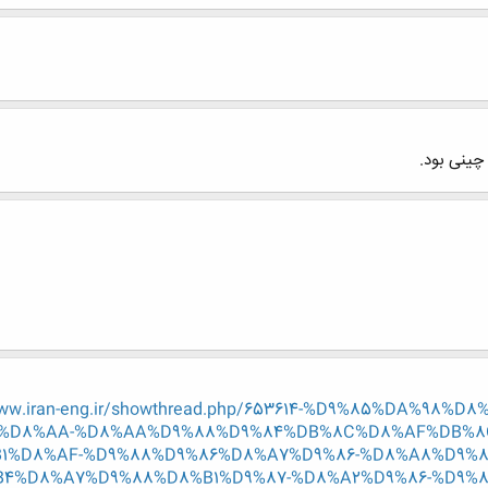
چینی بود.
www.iran-eng.ir/showthread.php/653614-%D9%85%DA%98%
%D8%AA-%D8%AA%D9%88%D9%84%DB%8C%D8%AF%DB%8C
1%D8%AF-%D9%88%D9%86%D8%A7%D9%86-%D8%A8%D9%8
4%D8%A7%D9%88%D8%B1%D9%87-%D8%A2%D9%86-%D9%8