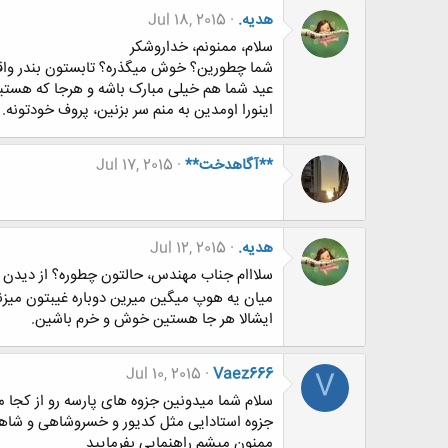
هدیه.
Jul 18, 2015
سلام، ممنونم، خداروشکر
شما چطورین؟ خوش میگذره؟ تابستون بندر واقعا 
عید شما هم خیلی مبارک باشه و هرجا که هستی
اینورا اومدین به منم سر بزنین، پروف خودتونه.
**آگاهدخت**
Jul 17, 2015
هدیه.
Jul 12, 2015
سلااام جناب مهندس، حالتون چطوره؟ از دید
میان یه هوپ میگین میرین دوباره غیبتون میزن
ایشالا هر جا هستین خوش و خرم باشین.
Jul 10, 2015
Vaez666
V
سلام شما میدونین جزوه های پارسه رو از کجا 
جزوه استادایی مثل کدیور و خسروشاهی و شاهدی
ممنون میشم راهنمایی بفرمایید