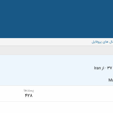
ال های پروفایل
37
·
از
Iran
Ma
پسندها
428