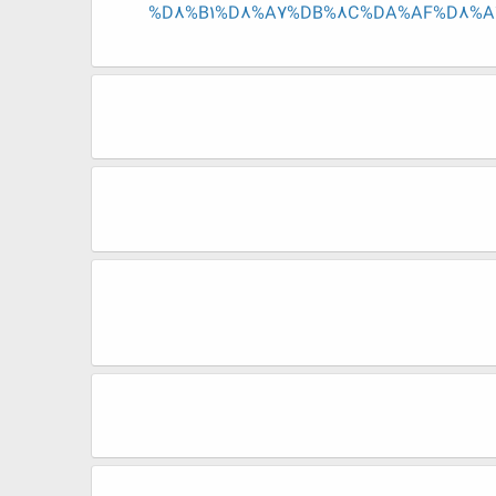
%D8%B1%D8%A7%DB%8C%DA%AF%D8%A7