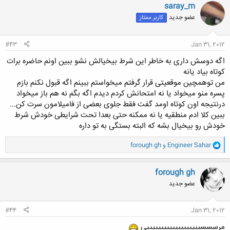
ن
saray_m
ش
عضو جدید
کاربر ممتاز
ه
ا
:
#43
Jan 31, 2012
اگه دوسش داری به خاطر این شرط بیخیالش نشو ببین اونم حاضره برات
کوتاه بیاد یانه
من توهمچین موقعیتی قرار گرفتم میخواستم ببینم اگه قبول نکنم بازم
پسره منو میخواد یا نه امتحانش کردم دیدم اگه بگم نه هم باز میخواد
درنتیجه اون کوتاه اومد گفت فقط جلوی بعضی از فامیلامون سرت کن...
ببین کلا ادم منطقیه یا نه ممکنه حتی بعدا تحت شرایطی خودش شرط
خودش رو بیخیال بشه که البته بستگی به تو داره
و
Engineer Sahar
و
forough gh
ا
ک
ن
forough gh
ش
عضو جدید
ه
ا
:
#44
Jan 31, 2012
مرسسسیییییییییییییییییییی