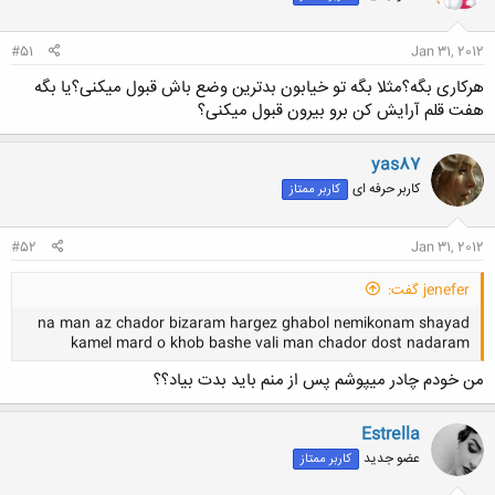
#51
Jan 31, 2012
هرکاری بگه؟مثلا بگه تو خیابون بدترین وضع باش قبول میکنی؟یا بگه
هفت قلم آرایش کن برو بیرون قبول میکنی؟
yas87
کاربر حرفه ای
کاربر ممتاز
#52
Jan 31, 2012
jenefer گفت:
na man az chador bizaram hargez ghabol nemikonam shayad
kamel mard o khob bashe vali man chador dost nadaram
من خودم چادر میپوشم پس از منم باید بدت بیاد؟؟
Estrella
عضو جدید
کاربر ممتاز
کلیک کنید تا باز شود...