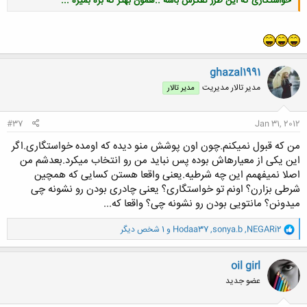
خواستگاری که این طرز تفکرش باشه ..همون بهتر که بره بمیره ...
کلیک کنید تا باز شود...
ghazal1991
مدیر تالار مدیریت
مدیر تالار
#37
Jan 31, 2012
من که قبول نمیکنم.چون اون پوشش منو دیده که اومده خواستگاری.اگر
این یکی از معیارهاش بوده پس نباید من رو انتخاب میکرد.بعدشم من
اصلا نمیفهمم این چه شرطیه.یعنی واقعا هستن کسایی که همچین
شرطی بزارن؟ اونم تو خواستگاری؟ یعنی چادری بودن رو نشونه چی
میدونن؟ مانتویی بودن رو نشونه چی؟ واقعا که...
و
NEGARi2
,
sonya.b
,
Hodaa37
و 1 شخص دیگر
ا
ک
ن
oil girl
ش
عضو جدید
ه
ا
: