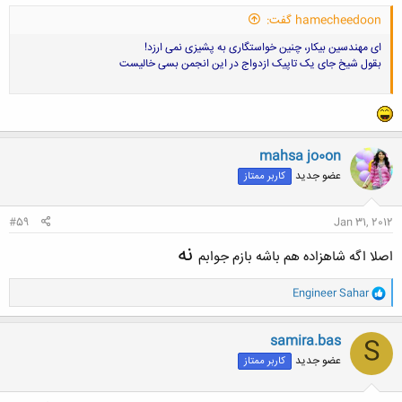
hamecheedoon گفت:
ای مهندسین بیکار، چنین خواستگاری به پشیزی نمی ارزد!
بقول شیخ جای یک تاپیک ازدواج در این انجمن بسی خالیست
mahsa jo0on
عضو جدید
کاربر ممتاز
#59
Jan 31, 2012
نه
اصلا اگه شاهزاده هم باشه بازم جوابم
و
Engineer Sahar
ا
ک
ن
samira.bas
S
ش
عضو جدید
کاربر ممتاز
ه
ا
: