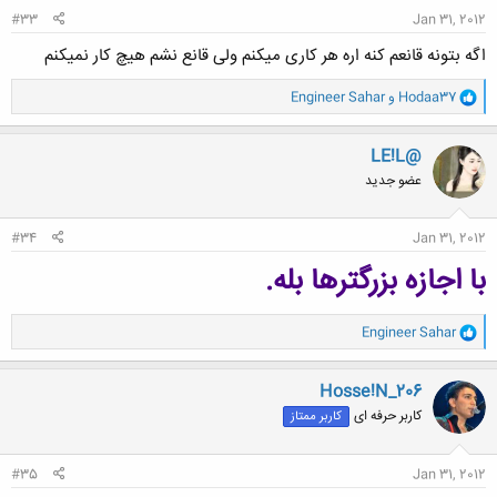
#33
Jan 31, 2012
اگه بتونه قانعم کنه اره هر کاری میکنم ولی قانع نشم هیچ کار نمیکنم
و
Hodaa37
و
Engineer Sahar
ا
ک
ن
LE!L@
ش
عضو جدید
ه
ا
:
#34
Jan 31, 2012
با اجازه بزرگترها بله.
و
Engineer Sahar
ا
ک
ن
Hosse!N_206
ش
کاربر حرفه ای
کاربر ممتاز
ه
ا
:
#35
Jan 31, 2012