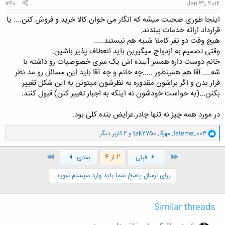
#60
Jan 31, 2012
اینجا طوری صحبت میشه که انگار می خوان کالا خرید و فروش کنن.... یا
قرارداد ارائه خدمات ببندند.
هیچ وقت دو نفر کاملا شبیه هم نیستند.....
وقتی تصمیم به ازدواج میگیرین باید انعطاف پذیر باشین.
خانم دوست داره همسر آینده اش یک سری خصوصیات رو داشته با
شه.... آقا هم همینطور .....چه خانم و چه آقا باید این مسائل رو مد نظر
قرار بدن و اگر براشون مقدوره به نظرشون میتونن به این شکل تغییر
بکنن...(به خواست خودشون نه اینکه به اجبار تغییر کنن) قبول کنند.
در مورد همه چیز نه تنها چادر.عرایض بنده کلی بود.
و
fateme_003
,
مهرگا
,
tak2750
و 2 کاربر دیگر
ا
ک
ن
اول
آخر
2 از 4
قبلی
بعدی
ش
ه
برای ارسال پاسخ شما باید وارد سیستم شوید.
ا
:
Similar threads