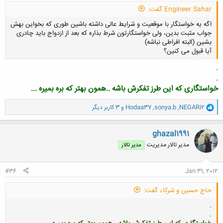
Engineer Sahar گفت:
اگه یه خواستگار با موقعیت و شرایط عالی داشته باشین طوری که بخواین بهش
جواب مثبت بدین، ولی خواستگارتون شرط بذاره که بعد از ازدواج باید چادری
بشین (البته افراطی نباشه)
آیا قبول می کنین؟
.
.
خواستگاری که این طرز تفکرش باشه ..همون بهتر که بره بمیره ...
کلیک کنید تا باز شود...
و
NEGARi2
,
sonya.b
,
Hodaa37
و 3 کاربر دیگر
ا
ک
ن
ghazal1991
ش
مدیر تالار مدیریت
مدیر تالار
ه
ا
:
#36
Jan 31, 2012
حاج حسین و شرکاء گفت:
.
.