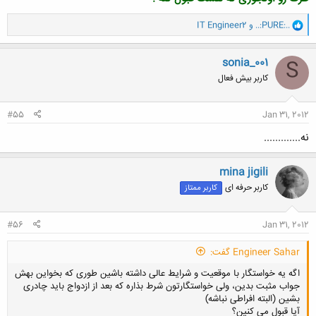
کلیک کنید تا باز شود...
و
..:PURE:..
و
IT Engineer2
ا
ک
ن
sonia_001
S
ش
کاربر بیش فعال
ه
ا
:
#55
Jan 31, 2012
نه.............
mina jigili
کاربر حرفه ای
کاربر ممتاز
#56
Jan 31, 2012
Engineer Sahar گفت:
اگه یه خواستگار با موقعیت و شرایط عالی داشته باشین طوری که بخواین بهش
جواب مثبت بدین، ولی خواستگارتون شرط بذاره که بعد از ازدواج باید چادری
بشین (البته افراطی نباشه)
آیا قبول می کنین؟