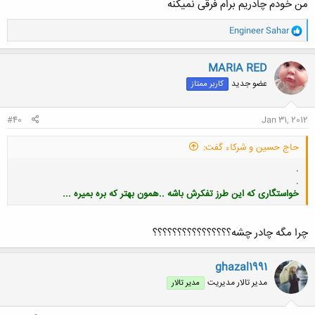
من خودم چادریم برام فرقی نمیکنه
کلیک کنید تا باز شود...
و
Engineer Sahar
ا
ک
ن
MARIA RED
ش
عضو جدید
کاربر ممتاز
ه
ا
:
#40
Jan 31, 2012
حاج حسین و شرکاء گفت:
.
.
خواستگاری که این طرز تفکرش باشه ..همون بهتر که بره بمیره ...
چرا مگه چادر چشه؟؟؟؟؟؟؟؟؟؟؟؟؟؟؟؟
کلیک کنید تا باز شود...
ghazal1991
مدیر تالار مدیریت
مدیر تالار