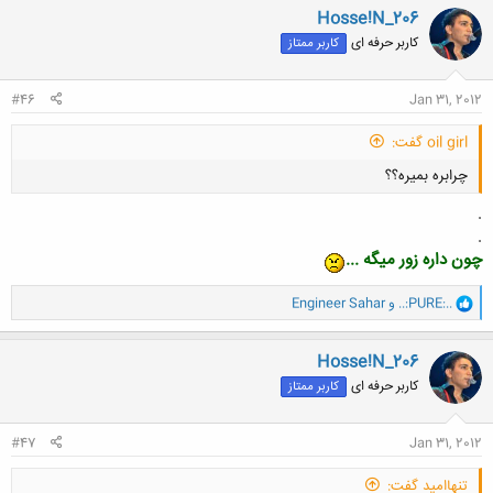
ن
Hosse!N_206
ش
کاربر حرفه ای
کاربر ممتاز
ه
ا
:
#46
Jan 31, 2012
oil girl گفت:
چرابره بمیره؟؟
.
.
چون داره زور میگه ...
و
..:PURE:..
و
Engineer Sahar
ا
کلیک کنید تا باز شود...
ک
ن
Hosse!N_206
ش
کاربر حرفه ای
کاربر ممتاز
ه
ا
:
#47
Jan 31, 2012
تنهاامید گفت: