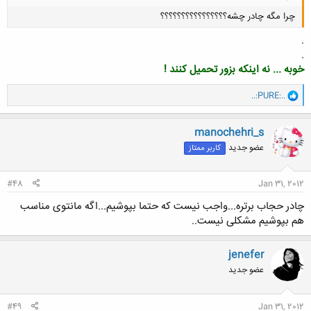
چرا مگه چادر چشه؟؟؟؟؟؟؟؟؟؟؟؟؟؟؟؟
.
.
خوبه ... نه اینکه بزور تحمیل کنند !
و
..:PURE:..
ا
کلیک کنید تا باز شود...
ک
ن
manochehri_s
ش
عضو جدید
کاربر ممتاز
ه
ا
:
#48
Jan 31, 2012
چادر حجاب برتره...واجب نیست که حتما بپوشیم...اگه مانتوی مناسب
هم بپوشیم مشکلی نیست..
jenefer
عضو جدید
#49
Jan 31, 2012