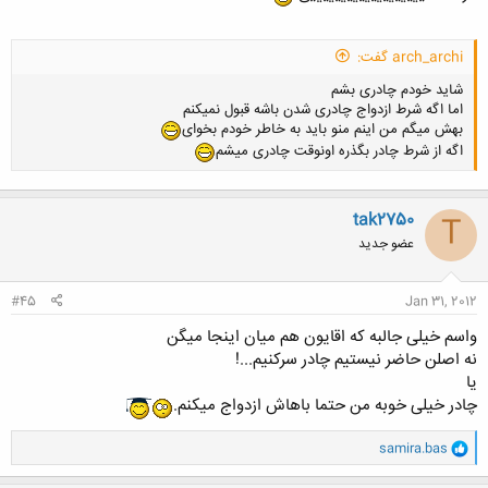
arch_archi گفت:
شاید خودم چادری بشم
اما اگه شرط ازدواج چادری شدن باشه قبول نمیکنم
بهش میگم من اینم منو باید به خاطر خودم بخوای
اگه از شرط چادر بگذره اونوقت چادری میشم
tak2750
T
عضو جدید
#45
Jan 31, 2012
واسم خیلی جالبه که اقایون هم میان اینجا میگن
نه اصلن حاضر نیستیم چادر سرکنیم...!
یا
چادر خیلی خوبه من حتما باهاش ازدواج میکنم.
و
samira.bas
ا
ک