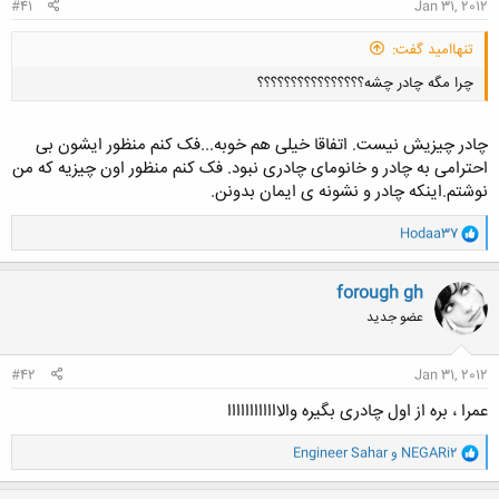
#41
Jan 31, 2012
تنهاامید گفت:
چرا مگه چادر چشه؟؟؟؟؟؟؟؟؟؟؟؟؟؟؟؟
چادر چیزیش نیست. اتفاقا خیلی هم خوبه...فک کنم منظور ایشون بی
احترامی به چادر و خانومای چادری نبود. فک کنم منظور اون چیزیه که من
نوشتم.اینکه چادر و نشونه ی ایمان بدونن.
کلیک کنید تا باز شود...
و
Hodaa37
ا
ک
ن
forough gh
ش
عضو جدید
ه
ا
:
#42
Jan 31, 2012
عمرا ، بره از اول چادری بگیره والاااااااااااا
و
NEGARi2
و
Engineer Sahar
ا
ک