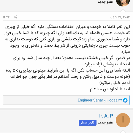
عضو جدید
ه
ا
:
#32
Jan 31, 2012
این نظر کاملا به خودت و میزان اعتقادات بستگی داره اگه خیلی از چیزی
که خودت هستی فاصله نداره بلامانعه ولی اگه چیزیه که با شما خیلی فرق
داره و شما مجبوری تمام زندگیت نقشی رو بازی کنی که دوست نداری نه
خوب نیست چون نارضایتی درونی از شرایط بحث و دلخوری به وجود
میاره
در ضمن اگر خیلی خشک نیست معمولا بعد از چند سال شما رو برای
انتخاب پوشش آزاد میزاره
البته شما روی این حساب نکن اگه با این شرایط میتونی بپذیری ok بده
(خونه دوست و فامیل رفتن و رفت آمداتم در نظر بگیر چون جو اطراف
آدمم خیلی مؤثره)
ابته با اجازه من متاهلم
و
Hodaa37
و
Engineer Sahar
ا
ک
ن
Ir. A. P
I
ش
عضو جدید
کاربر ممتاز
ه
ا
: