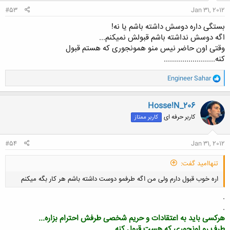
#53
Jan 31, 2012
بستگی داره دوسش داشته باشم یا نه!
اگه دوسش نداشته باشم قبولش نمیکنم...
وقتی اون حاضر نیس منو همونجوری که هستم قبول
کنه.........................
و
Engineer Sahar
ا
ک
ن
Hosse!N_206
ش
کاربر حرفه ای
کاربر ممتاز
ه
ا
:
#54
Jan 31, 2012
تنهاامید گفت:
اره خوب قبول دارم ولی من اگه طرفمو دوست داشته باشم هر کار بگه میکنم
.
.
هرکسی باید به اعتقادات و حریم شخصی طرفش احترام بزاره...
طرف رو اونجوری که هست قبول کنه .