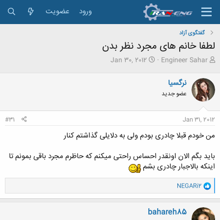
ورود
عضویت
گفتگوی آزاد
لطفا خانم های مجرد نظر بدن
ش
ت
Jan 30, 2012
Engineer Sahar
ر
ا
و
ر
نرگسیا
ع
ی
عضو جدید
ک
خ
ن
ش
ن
ر
#31
Jan 31, 2012
د
و
ه
ع
من خودم قبلا چادری بودم ولی به دلایلی گذاشتم کنار
م
و
باید بگم الان اونقدر احساس راحتی میکنم که حاظرم مجرد باقی بمونم تا
ض
اینکه بالاجبار چادری بشم
و
ع
و
NEGARi2
ا
ک
ن
bahareh85
ش