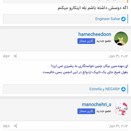
اگه دوسش داشته باشم بله اینکارو میکنم
و
Engineer Sahar
کلیک کنید تا باز شود...
ا
ک
ن
hamecheedoon
ش
عضو جدید
کاربر ممتاز
ه
ا
:
#57
Jan 31, 2012
ای مهندسین بیکار، چنین خواستگاری به پشیزی نمی ارزد!
بقول شیخ جای یک تاپیک ازدواج در این انجمن بسی خالیست
و
NEGARi2
و
Estrella
ا
ک
ن
manochehri_s
ش
عضو جدید
کاربر ممتاز
ه
ا
:
#58
Jan 31, 2012