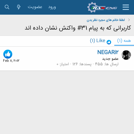
ورود
عضویت
لطفا خانم های مجرد نظر بدن
کاربرانی که به پیام 31# واکنش نشان داده اند
همه
(1)
Like
(1)
NEGARi2
عضو جدید
Feb 8, 2012
ارسال ها
455
پسندها
126
امتیاز
0