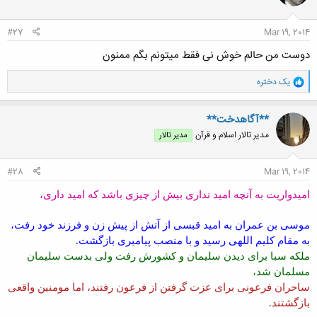
ا
:
#27
Mar 19, 2014
دوست من حالم خوش نی فقط میتونم بگم ممنون
و
یک دختره
ا
ک
ن
**آگاهدخت**
ش
مدیر تالار اسلام و قرآن
مدیر تالار
ه
ا
:
#28
Mar 19, 2014
امیدواریت به آنچه امید نداری بیش از چیزی باشد که امید داری،
موسی بن عمران به امید قبسی از آتش از پیش زن و فرزند خود رفت،
به مقام کلیم اللهی رسید و با منصب پیامبری بازگشت.
ملکه سبا برای دیدن سلیمان و کشورش رفت ولی بدست سلیمان
مسلمان شد،
ساحران فرعونی برای عزت گرفتن از فرعون رفتند، اما مومنین واقعی
بازگشتند.