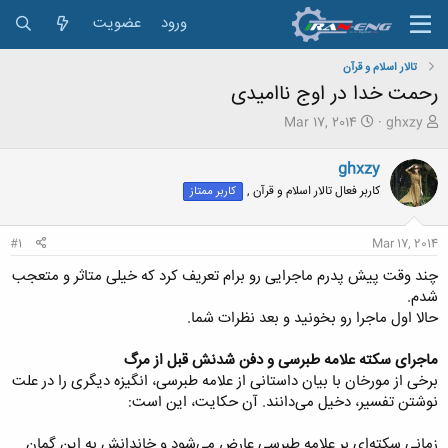
ورود
عضویت
تالار اسلام و قرآن
رحمت خدا در اوج ناامیدی
ش
ت
Mar 17, 2014
ghxzy
ر
ا
و
ر
ghxzy
ع
ی
کاربر فعال تالار اسلام و قرآن ,
کاربر ممتاز
ک
خ
ن
ش
ن
ر
#1
Mar 17, 2014
د
و
ه
ع
چند وقت پیش پدرم ماجرایی رو برام تعریف کرد که خیلی متاثر و متعجب
م
شدم.
و
حالا اول ماجرا رو بخونید و بعد نظرات شما.
ض
و
ع
ماجرای سکته علامه طبرسی و دفن شدنش قبل از مرگ
برخی از مورخان با بیان داستانی از علامه طبرسی، انگیزه دیگری را در علت
نوشتن تفسیر، دخیل می‌‌دانند. آن حکایت، این است:
زمانی سکته‌‌‌‌‌ای بر علامه طبرسی عارض می‌‌‌‌شود و خاندانش به این گمان