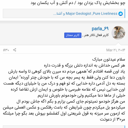
چو بخشایش پاک یزدان بود / دم آتش و آب یکسان بود
و
Pure Liveliness
,
Major Geologist
و
آشنا....
ا
ک
ن
parla_69
ش
کاربر فعال تالار هنر ,
کاربر ممتاز
ه
ا
:
#30
Mar 21, 2014
سلام عیدتون مبارک
هر کسی خداش به اندازه دلش بزرگه و قدرت داره
یاد اون قصه افتادم که"همهی مردم ده میرن بالای کوهی تا واسه بارش
بارون دعا کنن ولی فقط یه پسر بچه س که با خودش چتر آورده" ایمان
بسته به دل آدمی داره خدایی که تو فهم و درک من یا خیلیای دیگه هست
اون خدایی نیس که علامه طبرسی با خلوص و ایمان ازش تقاضا کرده
خیلی از ماها دعا میکنیم ولی خودمونم باورش نداریم
من هرگز خودمو نمیتونم جای کسی بزارم و بگم اگه جاش بودم ال
میکردمو بل میکردم چون شرایطن که باعث رفلکس و عکس العملی میشن
که ازمون سر میزنه به قول شریعتی اول کفششو بپوش بعد بگو چرا میلنگه
مر30 از دعوتت