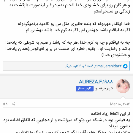
و هر کارم رو برای خشنودی خدا انجام بدم در غیر اینصورت بازگشت به
زندگی رو نمیخواستم
خدا اینقدر مهربونه که بنده حقیری مثل من رو ناامید برنمیگردونه
اگر به لیاقتم باشد جهنمی ام , اگر به کرم خدا باشد بهشتی ام
چه به لیاقتم و چه به کرم خدا ,هر چه که باشد راضیم به شرطی که یادخدا
باشد و رضایت او .. بقیه , قطره ای هست در برابر اقیانوس(همان یادخدا
و خشنودی خدا)
و
arshida24
,
timaj
,
*تمنا*
و 4 کاربر دیگر
ا
ک
ن
ALIREZA.F.1988
ش
کاربر حرفه ای
کاربر ممتاز
ه
ا
:
#8
Mar 18, 2014
از اين اتفاقا زياد افتاده
يه فيلمي بود در شبكه من وتو كه ميزاشت و از عجايبي كه اتفاق افتاده بود
نشون ميداد
مثلا يه نفر در جنگل هاي آفريقا گم شده ، كه پس از 40 روز تلاش و