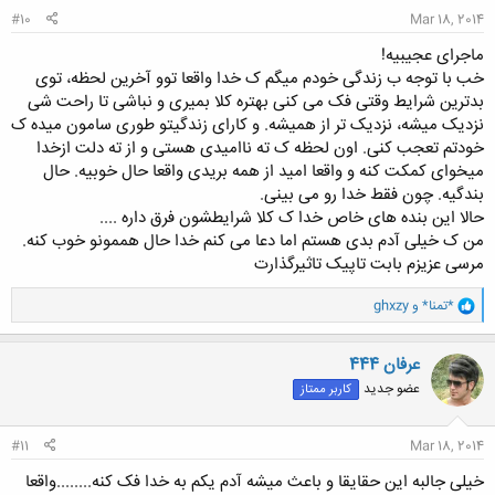
#10
Mar 18, 2014
ماجرای عجیبیه!
خب با توجه ب زندگی خودم میگم ک خدا واقعا توو آخرین لحظه، توی
بدترین شرایط وقتی فک می کنی بهتره کلا بمیری و نباشی تا راحت شی
نزدیک میشه، نزدیک تر از همیشه. و کارای زندگیتو طوری سامون میده ک
خودتم تعجب کنی. اون لحظه ک ته ناامیدی هستی و از ته دلت ازخدا
میخوای کمکت کنه و واقعا امید از همه بریدی واقعا حال خوبیه. حال
بندگیه. چون فقط خدا رو می بینی.
حالا این بنده های خاص خدا ک کلا شرایطشون فرق داره ....
من ک خیلی آدم بدی هستم اما دعا می کنم خدا حال هممونو خوب کنه.
مرسی عزیزم بابت تاپیک تاثیرگذارت
و
*تمنا*
و
ghxzy
ا
ک
ن
عرفان 444
ش
عضو جدید
کاربر ممتاز
ه
ا
:
#11
Mar 18, 2014
خیلی جالبه این حقایقا و باعث میشه آدم یکم به خدا فک کنه........واقعا