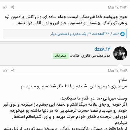
:
#6
Mar 17, 2014
هیچ چیزواسه خدا غیرممکن نیست جمله ساده ای،ولی کاش یاادمون نره
و هی تو زندگی چشمون و دستمون جلو این و اون الگی دراز نشه....
و
*تمنا*
,
**آگاهدخت**
,
یک دختره
و 1 شخص دیگر
ا
ک
ن
dzzv_13
ش
مدیر مهندسی فناوری اطلاعات
مدیر تالار
ه
ا
:
#7
Mar 17, 2014
سلام
من چیزی در مورد این نشنیدم و فقط نظر شخصیم رو مینویسم
وصف مهربانی خدا در افکار ما نمیگنجد
اگر خودم رو جای علامه میگذاشتم و لحظه ایی چشم باز میکردم و توی قبر
خودم رو میدیدم قطعا حسرت فرصتهایی که در دنیا داشتم رو میخوردم
توی اون فرصت باخدای خودم حرف میزدم و برای اشتباهاتم استغفار
میکردم
از خدا فقط در صورتی بازگشت به زندگی رو میخواستم که بهتر از قبل بشم