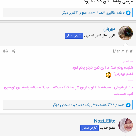
مرسی واقعا تکان دهنده بود
و
فاطمه طالبی
,
*تمنا*
,
parisa+
و 2 کاربر دیگر
ا
ک
ن
مهربان
ش
کاربر فعال تالار شیمی ,
کاربر ممتاز
ه
ا
:
#5
Mar 17, 2014
ممنونم
شنیده بودم قبلا اما این کفن دزدو یادم نبود
کفنم میدزدن؟ !
----
جدا از شوخی...همیشه خدا تو بدترین شرایط کمک میکنه....اجابتا همیشه واسه اون کورسوی
امید هست.....
و
*تمنا*
,
**آگاهدخت**
,
یک دختره
و 1 شخص دیگر
ا
ک
ن
Nazi_Elite
ش
عضو جدید
کاربر ممتاز
ه
ا