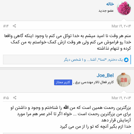
ن
خاله
ش
عضو جدید
ه
ا
:
#14
Mar 19, 2014
منم هر وقت نا امید میشم به خدا توکل می کنم با وجود اینکه گاهی واقعا
خدا رو فراموش می کنم ولی هر وقت ازش کمک خواستم به من کمک
کرده و تنهام نذاشته
و
یک دختره
,
*تمنا*
,
آشنا....
و 1 شخص دیگر
ا
ک
ن
Joe_Bel
ش
کاربر فعال تالار مهندسی برق ,
کاربر ممتاز
ه
ا
:
#15
Mar 19, 2014
بزرگترین رحمت همین است که من
الله
را شناختم و وجود و داشتن او
برای من بزرگترین رحمت است ... خواه اگر تا آخر عمر هم مرا مورد
آزمایش قرار دهد
خدا ازم بگیر آنچه که تو را از من می گیرد