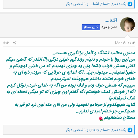
و
یک دختره
,
*تمنا*
,
آشنا....
و 1 شخص دیگر
ا
ک
ن
آشنا....
ش
عضو جدید
کاربر ممتاز
ه
ا
:
#16
Mar 19, 2014
ممنون مطلب قشنگ و تأمل برانگیزی هست...
من این روزا با خودم و دنیام وزندگیم خیلی درگیرم!!! انقدر که گاهی میگم
کاش همش خواب باشه! ولی یه چیزی فهمیدم که من خیلی کوچیکم و
حقیر!ضعیفم... میدونم چرا... اگه اندازه ی حرفایی که میزدم ذره ای به
خدای خودم اعتماد داشتم هیچوقت نمیترسیدم...
میبینم که همش حرف زدم و لاف بوده من اگه به خدای خودم توکل کردم
اگه از خودش کمک خواستم اگه گفتم اون چیزی که تو میگی لحظه ای به
شک نمیفتادم!
شاید هیچکدوم از حرفامو نفهمید ولی من الان مثه اون فرد تو قبر به
هیچکس جز خدام امیدی ندارم...
محتاج دعاهاتونم
و
یک دختره
,
*تمنا*
,
ghxzy
و 1 شخص دیگر
ا