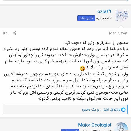
ک
ن
ozra69
ش
عضو جدید
کاربر ممتاز
ه
ا
:
#24
Mar 19, 2014
ممنون از استارتر و اونی که دعوت کرد
بابا دم خدا گرم من بودم که همون لحظه تموم کرده بودم و جلو روم نکیر و
منکر ظاهر میشدن ،ولی خدایش خدا خدا میدونه کی را چطور ازمایش
کنه ،میدونه من توی این امتحانات رفوزه میشم کاری به من نداره حسابم
معلومه میره سراغه علامه
ولی از شوخی گذشته ما خیلی بنده های بدی هستیم چون همیشه اخرین
راه و ر میزاریم برا خونه خدا ،اول میریم سراغ بنده ها ناامید که شدیم
میریم سراغ خودش،به خود خدا قسم ما اگه جای خدا بودیم نگاه بنده
هایی مث خودمون نمی کردیم قربون کریمی و رحیمی اش برم که ما را
توی این حالت هم قبول میکنه و ناامید برنمی گردونه
و
ghxzy
,
آشنا....
و
یک دختره
ا
ک
ن
Major Geologist
ش