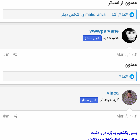
ممنون از استاتر..........
و
*تمنا*
,
آشنا....
,
mahdi ariya
و 1 شخص دیگر
ا
ک
ن
wwwparvane
ش
عضو جدید
کاربر ممتاز
ه
ا
:
#12
Mar 19, 2014
ممنون....
و
*تمنا*
ا
ک
ن
vinca
ش
کاربر حرفه ای
کاربر ممتاز
ه
ا
:
#13
Mar 19, 2014
بسیار بگشتیم به گِرد در و دشت
و اندر همه آفاق بگشتیم به گشت