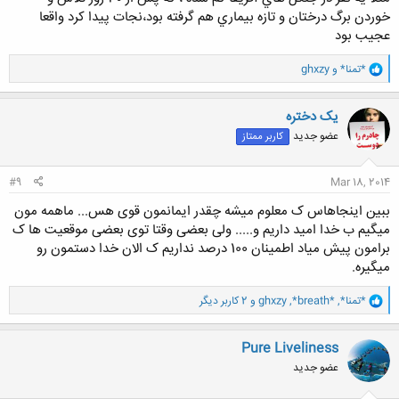
خوردن برگ درختان و تازه بيماري هم گرفته بود،نجات پيدا كرد واقعا
عجيب بود
و
*تمنا*
و
ghxzy
ا
ک
ن
یک دختره
ش
عضو جدید
کاربر ممتاز
ه
ا
:
#9
Mar 18, 2014
ببین اینجاهاس ک معلوم میشه چقدر ایمانمون قوی هس... ماهمه مون
میگیم ب خدا امید داریم و..... ولی بعضی وقتا توی بعضی موقعیت ها ک
برامون پیش میاد اطمینان 100 درصد نداریم ک الان خدا دستمون رو
میگیره.
و
*تمنا*
,
*breath*
,
ghxzy
و 2 کاربر دیگر
ا
ک
ن
Pure Liveliness
ش
عضو جدید
ه
ا
: