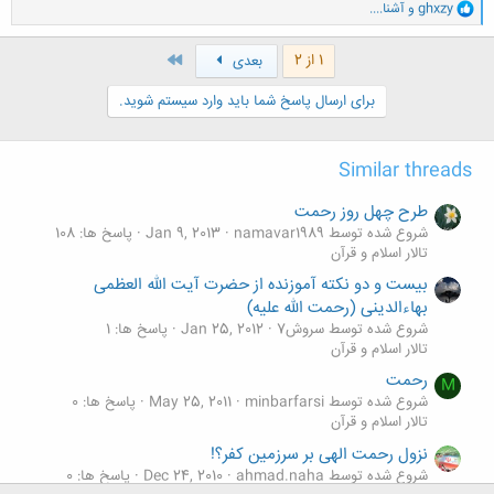
و
ghxzy
و
آشنا....
ا
ک
ن
آخر
1 از 2
بعدی
ش
ه
برای ارسال پاسخ شما باید وارد سیستم شوید.
ا
:
Similar threads
طرح چهل روز رحمت
شروع شده توسط namavar1989
Jan 9, 2013
پاسخ ها: 108
تالار اسلام و قرآن
بیست و دو نکته آموزنده از حضرت آیت الله العظمی
بهاءالدینی (رحمت الله علیه)
شروع شده توسط سروش7
Jan 25, 2012
پاسخ ها: 1
تالار اسلام و قرآن
رحمت
M
شروع شده توسط minbarfarsi
May 25, 2011
پاسخ ها: 0
تالار اسلام و قرآن
نزول رحمت الهی بر سرزمین کفر؟!
شروع شده توسط ahmad.naha
Dec 24, 2010
پاسخ ها: 0