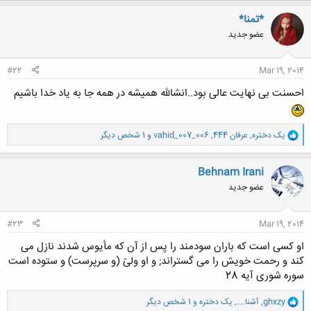
ک
ن
*تمنا*
ش
عضو جدید
ه
ا
:
#22
Mar 19, 2014
احسنت بی نهایت عالی بود..انشالله همیشه در همه جا به یاد خدا باشیم
و
یک دختره
,
عرفان 444
,
vahid_007_006
و 1 شخص دیگر
ا
ک
ن
Behnam Irani
ش
عضو جدید
ه
ا
:
#23
Mar 19, 2014
او کسى است که باران سودمند را پس از آن که مأیوس شدند نازل مى
کند و رحمت خویش را مى گستراند; و او ولىّ (و سرپرست) و ستوده است
سوره شوری آیه 28
و
ghxzy
,
آشنا....
,
یک دختره
و 1 شخص دیگر
ا