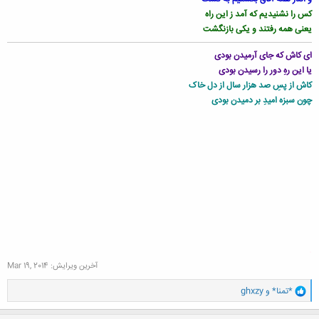
کس را نشنیدیم که آمد ز این راه
یعنی همه رفتند و یکی بازنگشت
ای کاش که جای آرمیدن بودی
یا این رهِ دور را رسیدن بودی
کاش از پسِ صد هزار سال از دل خاک
چون سبزه امیدِ بر دمیدن بودی
.
آخرین ویرایش:
Mar 19, 2014
و
*تمنا*
و
ghxzy
ا
ک