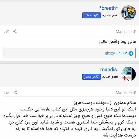
ک
ن
*breath*
ش
عضو جدید
کاربر ممتاز
ه
ا
:
#17
Mar 19, 2014
عالی بود واقعن عالی
و
*تمنا*
و
ghxzy
ا
ک
ن
mahdis.
ش
عضو جدید
کاربر ممتاز
ه
ا
:
#18
Mar 19, 2014
سلام.ممنون از دعوتت دوست عزیز.
اینکه تو این دنیا وجود هرچیزی مثل این کتاب علامه بی حکمت
نیست،اینکه هیچ کس و هیچ چیز نمیتونه در برابر خواست خدا قرار بگیره
،اینکه کرم و بخشش خدا انقدری هست و شاید شاید اون مرد کفن دزد
یه جایی تو زندگیش یه کاری کرده یا نکرده که خدا خواسته تا به راه
درست هدایت شه.