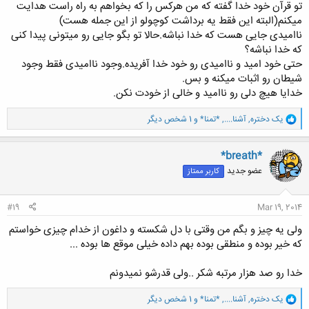
تو قرآن خود خدا گفته که من هرکس را که بخواهم به راه راست هدایت
میکنم(البته این فقط یه برداشت کوچولو از این جمله هست)
ناامیدی جایی هست که خدا نباشه.حالا تو بگو جایی رو میتونی پیدا کنی
که خدا نباشه؟
حتی خود امید و ناامیدی رو خود خدا آفریده.وجود ناامیدی فقط وجود
شیطان رو اثبات میکنه و بس.
خدایا هیچ دلی رو ناامید و خالی از خودت نکن.
و
یک دختره
,
آشنا....
,
*تمنا*
و 1 شخص دیگر
ا
ک
ن
*breath*
ش
عضو جدید
کاربر ممتاز
ه
ا
:
#19
Mar 19, 2014
ولی یه چیز و بگم من وقتی با دل شکسته و داغون از خدام چیزی خواستم
که خیر بوده و منطقی بوده بهم داده خیلی موقع ها بوده ...
خدا رو صد هزار مرتبه شکر ..ولی قدرشو نمیدونم
و
یک دختره
,
آشنا....
,
*تمنا*
و 1 شخص دیگر
ا