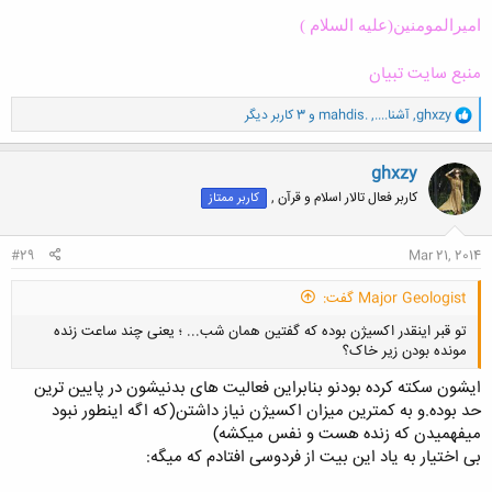
امیرالمومنین(علیه السلام )
منبع سایت تبیان
و
ghxzy
,
آشنا....
,
mahdis.
و 3 کاربر دیگر
ا
ک
ن
ghxzy
ش
کاربر فعال تالار اسلام و قرآن ,
کاربر ممتاز
ه
ا
:
#29
Mar 21, 2014
Major Geologist گفت:
تو قبر اینقدر اکسیژن بوده که گفتین همان شب... ؛ یعنی چند ساعت زنده
مونده بودن زیر خاک؟
ایشون سکته کرده بودنو بنابراین فعالیت های بدنیشون در پایین ترین
حد بوده.و به کمترین میزان اکسیژن نیاز داشتن(که اگه اینطور نبود
میفهمیدن که زنده هست و نفس میکشه)
بی اختیار به یاد این بیت از فردوسی افتادم که میگه:
کلیک کنید تا باز شود...