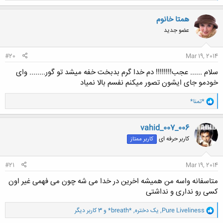
ک
ن
همتا خانوم
ش
عضو جدید
ه
ا
:
#20
Mar 19, 2014
سلام ...... عجب!!!!!!!! دم خدا گرم بدبخت خفه میشد تو گور........ وای
خودمو جای ایشون تصور میکنم نفسم بالا نمیاد
و
*تمنا*
ا
ک
ن
vahid_007_006
ش
کاربر حرفه ای
کاربر ممتاز
ه
ا
:
#21
Mar 19, 2014
متاسفانه واسه من همیشه اخرین در خدا می شه چون می فهمی غیر اون
کسی رو نداری و نداشتی
و
Pure Liveliness
,
یک دختره
,
*breath*
و 3 کاربر دیگر
ا