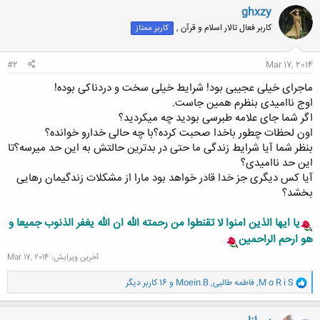
ghxzy
کاربر فعال تالار اسلام و قرآن ,
کاربر ممتاز
#2
Mar 17, 2014
ماجرای خیلی عجیبی بود! شرایط خیلی سخت و دردناکی بوده!
اوج ناامیدی بنظرم همین جاست.
اگر شما جای علامه طبرسی بودید چه میکردید؟
اون لحظات چطور باخدا صحبت کرده؟با چه حالی خدارو خوانده؟
بنظر شما آیا شرایط زندگی ما حتی در بدترین حالتش به این حد میرسه؟تا
این حد ناامیدی؟
آیا کس دیگری جز خدا قادر خواهد بود مارا از مشکلات زندگیمان رهایی
بخشد؟
یا ایها الذین امنوا لا تقنطوا من رحمته الله ان الله یغفر الذنوب جمیعا و
هو ارحم الراحمین
آخرین ویرایش:
Mar 17, 2014
و
M o R i S
,
فاطمه طالبی
,
Moein.B
و 16 کاربر دیگر
ا
ک
ن