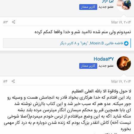
بی ازار
ش
عضو جدید
کاربر ممتاز
ه
ا
:
#3
Mar 17, 2014
نمیدونم ولی منم شده ناامید شم و خدا واقعا کمکم کرده
و
فاطمه طالبی
,
Moein.B
,
"زهرا"
و 8 کاربر دیگر
ا
ک
ن
Hodaa37
ش
عضو جدید
کاربر ممتاز
ه
ا
:
#4
Mar 17, 2014
لا حول ولاقوة الا بالله العلی العظیم
یاد این افتادم که خدا هرکاری بخواد قادر به انجامش هست و وسیله رو
جور میکنه. عدو هم که سبب خیر شد و این کتاب باارزش نوشته شد
ای بابا همچین قبر رو محکم میسازن انگار میترسن مرده بلند بشه
منکه شاید اگه به این وضع میافتادم از ترس خودم میمردم(اصلا شوخی
نیست آخه) کاش انقدر بزرگ بودم که زنده شدن دوباره م به درد کار مهمی
بخوره