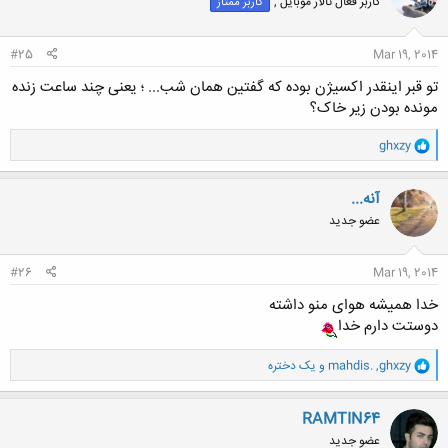
کاربر فعال تالار موبایل ,
کاربر ممتاز
ه
ا
:
#25
Mar 19, 2014
تو قبر اینقدر اکسیژن بوده که گفتین همان شب... ؛ یعنی چند ساعت زنده
مونده بودن زیر خاک؟
و
ghxzy
ا
ک
ن
آنه...
ش
عضو جدید
ه
ا
:
#26
Mar 19, 2014
خدا همیشه هوای منو داشته
دوستت دارم خدا
و
ghxzy
,
mahdis.
و
یک دختره
ا
ک
ن
RAMTIN64
ش
عضو جدید
ه