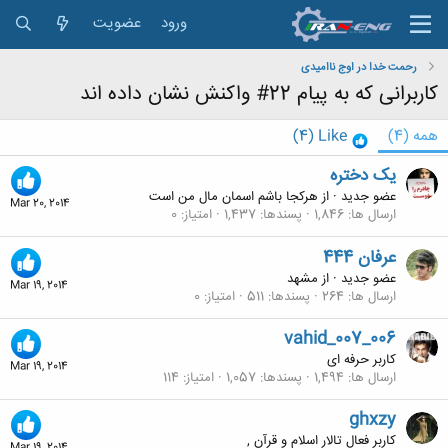
ورود
عضویت
رحمت خدا در اوج ناامیدی
کاربرانی که به پیام 22# واکنش نشان داده اند
همه
(4)
Like
(4)
یک دختره
عضو جدید
·
از
هرکجا باشم اسمان مال من است
Mar 20, 2014
ارسال ها
1,846
پسندها
1,437
امتیاز
0
عرفان 444
عضو جدید
·
از
مشهد
Mar 19, 2014
ارسال ها
264
پسندها
511
امتیاز
0
vahid_007_006
کاربر حرفه ای
Mar 19, 2014
ارسال ها
1,494
پسندها
1,057
امتیاز
114
ghxzy
کاربر فعال تالار اسلام و قرآن ,