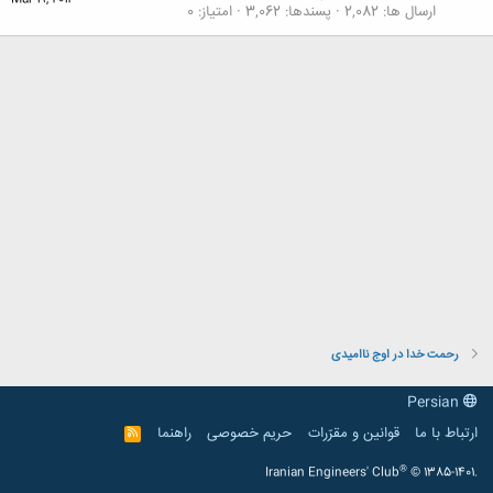
Mar 19, 2014
ارسال ها
2,082
پسندها
3,062
امتیاز
0
رحمت خدا در اوج ناامیدی
Persian
ارتباط با ما
قوانین و مقرّرات
حریم خصوصی
راهنما
R
S
S
®
Iranian Engineers' Club
© 1385-1401.