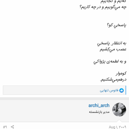
که‌ايم و کجاييم
چه مي‌گوييم و در چه کاريم؟
پاسخي کو؟
به انتظار ِ پاسخي
عصب مي‌کِشيم
و به لطمه‌ی پژواکي
کوه‌وار
درهم‌مي‌شکنيم.
و
فانوس تنهایی
ا
ک
ن
archi_arch
ش
مدیر بازنشسته
ه
ا
:
#9
Aug 1, 2009