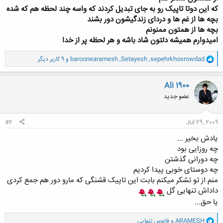
که این دوتا تاپیک رو به جای تبدیل کردند که واسه چند لحظه هم که شده
بچه ها از غم ها و دردای زندگیشون دور بشند
بچه ها از همتون ممنونم
امیدوارم همیشه دلتون شاد باشه و هر لحظه پر از خدا
و
sepehrkhosrowdad
,
Setayesh
,
baroonearamesh
و 9 کاربر دیگر
ا
ک
ن
Ali 1900
ش
عضو جدید
ه
ا
:
#2
Jul 29, 2009
یادش بخیر ...
چه روزایی بود
چه دورانی گذشتن
چه دوستای خوبی پیدا کردیم
منم از تو تشکر میکنم بابت این تاپیک قشنگی که مارو دور هم جمع کردی
داداش تنهایی گل
یا حق...
و
ARAMESH
و
فانوس تنهایی