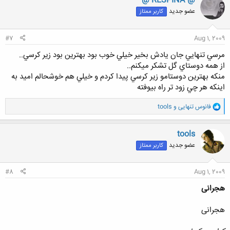
@ RESPINA @
ش
عضو جدید
کاربر ممتاز
ه
ا
:
#7
Aug 1, 2009
مرسي تنهايي جان يادش بخير خيلي خوب بود بهترين بود زير كرسي..
از همه دوستاي گل تشكر ميكنم..
منكه بهترين دوستامو زير كرسي پيدا كردم و خيلي هم خوشحالم اميد به
اينكه هر چي زود تر راه بيوفته
و
فانوس تنهایی
و
tools
ا
ک
ن
tools
ش
عضو جدید
کاربر ممتاز
ه
ا
:
#8
Aug 1, 2009
هجرانی
هجرانی