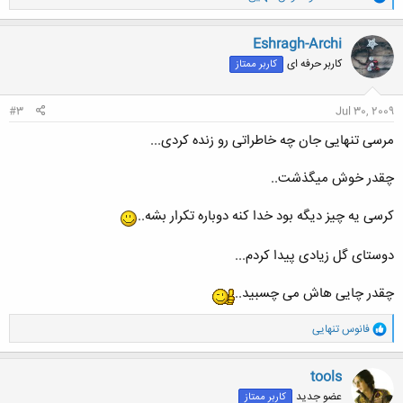
ا
ک
ن
Eshragh-Archi
ش
کاربر حرفه ای
کاربر ممتاز
ه
ا
:
#3
Jul 30, 2009
مرسی تنهایی جان چه خاطراتی رو زنده کردی...
چقدر خوش میگذشت..
کرسی یه چیز دیگه بود خدا کنه دوباره تکرار بشه..
دوستای گل زیادی پیدا کردم...
چقدر چایی هاش می چسبید..
و
فانوس تنهایی
ا
ک
ن
tools
ش
عضو جدید
کاربر ممتاز
ه