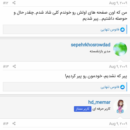
#12
Aug 9, 2009
من که اون صفحه های اولش رو خوندم کلی شاد شدم..چقدر حال و
حوصله داشتیم...پیر شدیم
و
فانوس تنهایی
ا
ک
ن
sepehrkhosrowdad
ش
مدیر بازنشسته
ه
ا
:
#13
Aug 9, 2009
پیر که نشدیم، خودمون رو پیر کردیم!
و
فانوس تنهایی
ا
ک
ن
hd_memar
ش
کاربر حرفه ای
کاربر ممتاز
ه
ا
:
#14
Aug 9, 2009