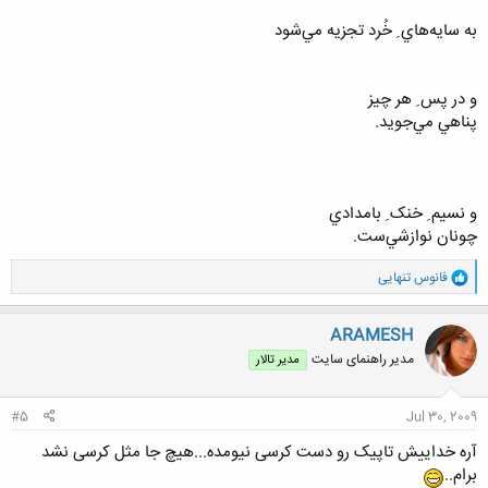
به سايه‌هاي ِ خُرد تجزيه مي‌شود
و در پس ِ هر چيز
پناهي مي‌جويد.
و نسيم ِ خنک ِ بامدادي
چونان نوازشي‌ست.
و
فانوس تنهایی
ا
ک
ن
ARAMESH
ش
مدیر راهنمای سایت
مدیر تالار
ه
ا
:
#5
Jul 30, 2009
آره خداییش تاپیک رو دست کرسی نیومده...هیچ جا مثل کرسی نشد
برام..