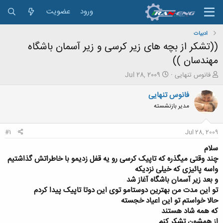
ورود
عضویت
ادبیات
((تشکر از بچه های زیر کرسی و زیر آسمان باشگاه
مهندسان ))
ش
ت
فانوس تنهایی
Jul 28, 2009
ر
ا
و
ر
فانوس تنهایی
ع
ی
مدیر بازنشسته
ک
خ
ن
ش
ن
ر
#1
Jul 28, 2009
د
و
ه
ع
سلام
م
چند وقتی میگذره که تاپیک کرسی رو یه قفل زدیمو با خاطراتش گذاشتیم
و
واسه پائیزی که خیلی نزدیکه
ض
و بعد زیر آسمان باشگاه آغاز شد
و
تو این مدت من بهترین دوستامو توی این دوتا تاپیک پیدا کردم
ع
حالا خواستم تو این اعیاد خجسته
که همه شاد هستند
از همشون تشکر کنم