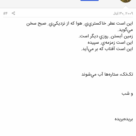
ا
:
#4
Jul 30, 2009
اين است عطر ِ خاکستري‌ي ِ هوا که از نزديکي‌ي ِ صبح سخن
مي‌گويد.
زمين آبستن ِ روزي ديگر است.
اين است زمزمه‌ي ِ سپيده
اين است آفتاب که بر مي‌آيد.
تک‌تک، ستاره‌ها آب مي‌شوند
و شب
بريده‌بريده