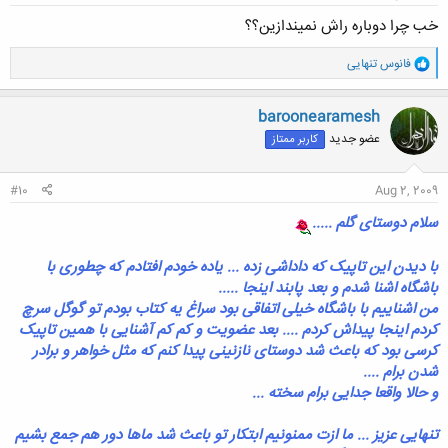
خب چرا دوباره راش نمیندازین؟؟
و
فانوس تنهایی
ا
ک
ن
baroonearamesh
ش
عضو جدید
کاربر ممتاز
ه
ا
:
#10
Aug 2, 2009
سلام دوستای گلم .....
با دیدن این تاپیک که داداشی زده ... یاده خودم افتادم که چطوری با
باشگاه اشنا شدم و بعد پابند اینجا .....
من اشناییم با باشگاه خیلی اتفاقی بود سراغ یه کتاب بودم تو گوگل سرچ
کردم اینجا پیداش کردم .... بعد عضویت و کم کم آشنایی با همین تاپیک
کرسی بود که باعث شد دوستای نازنینی پیدا کنم که مثل خواهر و برادر
شدن برام ....
و حالا واقعا جدایی برام سخته ...
تنهایی عزیز ... ما ازت ممنونیم ابتکار تو باعث شد ماها دور هم جمع بشیم