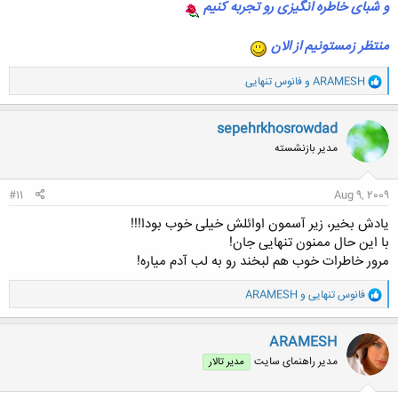
و شبای خاطره انگیزی رو تجربه کنیم
منتظر زمستونیم از الان
و
ARAMESH
و
فانوس تنهایی
ا
ک
ن
sepehrkhosrowdad
ش
مدیر بازنشسته
ه
ا
:
#11
Aug 9, 2009
یادش بخیر، زیر آسمون اوائلش خیلی خوب بودا!!!
با این حال ممنون تنهایی جان!
مرور خاطرات خوب هم لبخند رو به لب آدم میاره!
و
فانوس تنهایی
و
ARAMESH
ا
ک
ن
ARAMESH
ش
مدیر راهنمای سایت
مدیر تالار
ه
ا
: