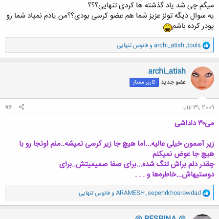
میگم چی شد یاد گذشته ها کردی تنهایی؟؟؟
یه سوال دیگه تولز عزیز شما هم عضو کرسی بودی؟؟من یادم نمیاد شما رو
پودر کرده باشم
و
tools
,
archi_atish
و
فانوس تنهایی
ا
ک
ن
archi_atish
ش
عضو جدید
کاربر ممتاز
ه
ا
:
#6
Jul 31, 2009
می‌۳۰ داداشی
زیر آسمون خیلی‌ عالیه...اما هیچ جا زیر کرسی نمیشه..منم اونجا رو با
هیچ جا عوض نمیکنم
چقدر دلم براش تنگ شده...برای صفا صمیمیتش..برای
دوستیهاش...خاطره‌ها و . . .
و
sepehrkhosrowdad
,
ARAMESH
و
فانوس تنهایی
ا
ک
ن