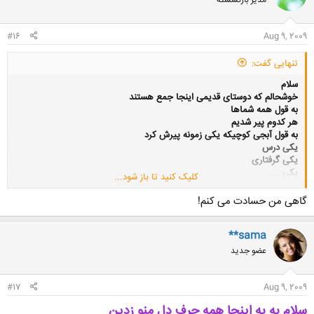
#16
Aug 9, 2009
تنهایی گفت:
سلام
خوشحالم که دوستای قدیمی اینجا جمع هستند
به قول همه شماها
هر کدوم پیر شدیم
به قول آبجی کوچیکه یکی زمونه پیرش کرد
یکی درس
یکی گرفتاری
یکی ....
کلیک کنید تا باز شود...
نمیدونم واقعا بعضیا وقتا حسرت میخورم
گاهی من حسادت می کنم!
**sama
عضو جدید
#17
Aug 9, 2009
سلام به به اینجا همه حرف دل منو زدین