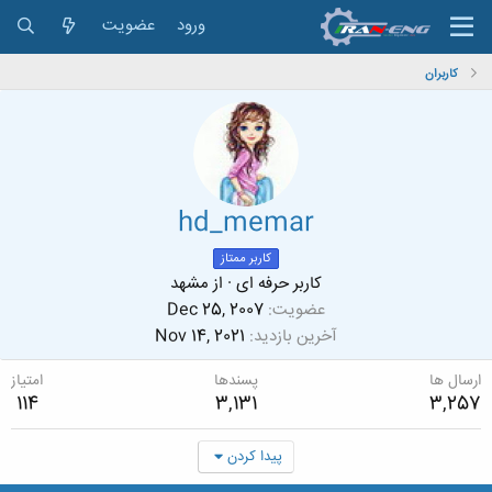
ورود
عضویت
کاربران
hd_memar
کاربر ممتاز
کاربر حرفه ای
·
از
مشهد
عضویت
Dec 25, 2007
آخرین بازدید
Nov 14, 2021
ارسال ها
پسندها
امتیاز
114
3,131
3,257
پیدا کردن