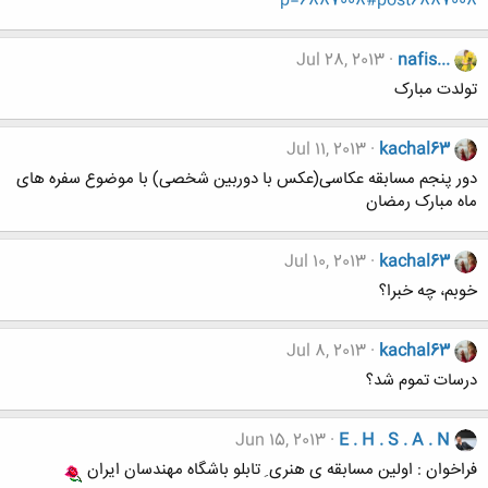
p=6887008#post6887008
Jul 28, 2013
nafis...
تولدت مبارک
Jul 11, 2013
kachal63
دور پنجم مسابقه عکاسی(عکس با دوربین شخصی) با موضوع سفره های
ماه مبارک رمضان
Jul 10, 2013
kachal63
خوبم، چه خبرا؟
Jul 8, 2013
kachal63
درسات تموم شد؟
Jun 15, 2013
E . H . S . A . N
فراخوان : اولین مسابقه ی هنری ِ تابلو باشگاه مهندسان ایران