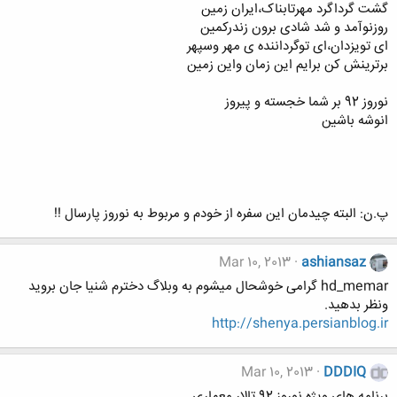
گشت گرداگرد مهرتابناک،ایران زمین
روزنوآمد و شد شادی برون زندرکمین
ای تویزدان،ای توگرداننده ی مهر وسپهر
برترینش کن برایم این زمان واین زمین
نوروز 92 بر شما خجسته و پیروز
انوشه باشین
پ.ن: البته چیدمان این سفره از خودم و مربوط به نوروز پارسال !!
Mar 10, 2013
ashiansaz
hd_memar گرامی خوشحال میشوم به وبلاگ دخترم شنیا جان بروید
ونظر بدهید.
http://shenya.persianblog.ir
Mar 10, 2013
DDDIQ
برنامه های ویژه نوروز 92 تالار معماری .