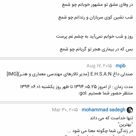
در وفای عشق تو مشهور خوبانم چو شمع
شب نشین کوی سربازان و رندانم چو شمع
روز و شب خوابم نمی‌آید به چشم غم پرست
بس که در بیماری هجر تو گریانم چو شمع
Aug 17, 2015
mpb
صندلی داغ E.H.S.A.N (مدیر تالارهای مهندسی معماری و هنـر)[IMG]
مدت زمان : از امروز 1394.05.25 تا ظهر روز یکشنبه 1394.06.01
منتظر حضور شما هستیم :gol:
Mar 30, 2015
mohammad sadegh
تنها خداست که می داند
"بهترین"
در زندگی شما چگونه معنا می شود ...