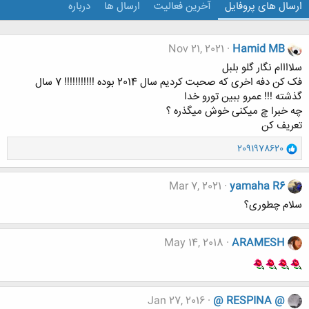
ارسال های پروفایل
آخرین فعالیت
ارسال ها
درباره
Nov 21, 2021
Hamid MB
سلاااام نگار گلو بلبل
فک کن دفه اخری که صحبت کردیم سال 2014 بوده !!!!!!!!!!! 7 سال
گذشته !!! عمرو ببین تورو خدا
چه خبرا چ میکنی خوش میگذره ؟
تعریف کن
و
2091978620
ا
ک
ن
Mar 7, 2021
yamaha R6
ش
سلام چطوری؟
ه
ا
:
May 14, 2018
ARAMESH
Jan 27, 2016
@ RESPINA @