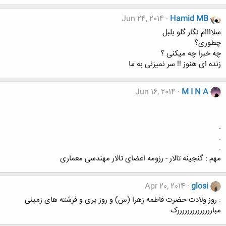
Jun 24, 2014
Hamid MB
سلاااام نگار گلو بلبل
چطوری؟
چه خبرا چه میکنی ؟
زنده ای هنوز !! سر نمیزنی به ما
Jun 16, 2014
M I N A
.
.
.
مهم : گنجینه تالار - رزومه اعضای تالار مهندسی معماری
Apr 20, 2014
glosi
: روز ولادت حضرت فاطمه زهرا (س) و روز پری و فرشته های زمینی
مباررررررررررررررک