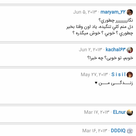
Jun 5, 2013
maryam_22
نگارررررررر چطوري؟
دل منم كلي تنگيده، ياد اون وقتا بخير
چطوري ؟ خوبي ؟ خوش ميگذره ؟
Jun 2, 2013
kachal63
خوبم، تو خوبی؟ چه خبرا؟
May 27, 2013
S i s i l
زنـــدگـــی مـــن ♥
Mar 17, 2013
ELnur
Mar 16, 2013
DDDIQ