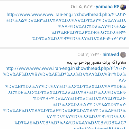
Oct 5, 2013
yamaha R6
http://www.www.www.iran-eng.ir/showthread.php/498112-
%D9%85%D8%B3%D8%A7%D8%A8%D9%82%D8%A7%D8
%AA-%D8%AC%D8%A7%D9%85-
%D9%BE%D9%84%DB%8C%D8%B3-
%D9%85%D8%B4%D9%87%D8%AF-12-07-1392
Oct 3, 2013
nima-sd
سلام اگه برات مقدور بود جواب بده
http://www.www.www.iran-eng.ir/showthread.php/497062-
%D8%AF%D8%B1%D8%AE%D9%88%D8%A7%D8%B3%D8%
AA-
%D8%B1%D8%A7%D9%87%D9%86%D9%85%D8%A7%DB%
8C%DB%8C-%D9%85%D9%88%D8%B6%D9%88%D8%B9-
%D9%BE%D8%A7%DB%8C%D8%A7%D9%86-
%D9%86%D8%A7%D9%85%D9%87-
%D8%AF%D8%A7%D9%86%D8%B4%DA%A9%D8%AF%D9%
87-%D9%87%D9%86%D8%B1-%D9%88-
%D9%85%D8%B9%D9%85%D8%A7%D8%B1%DB%8C?