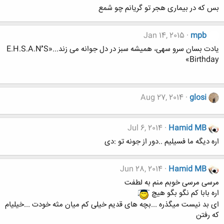
بس که در بیماری هجر تو گریانم چو شمع
Jan 14, 2015
mpb
یادت بسان سرو سهی، همیشه سبز در دل جوانه می زند...«E.H.S.A.Nُُُ S
Birthday»
Aug 27, 2014
glosi
Jul 6, 2014
Hamid MB
اره دیگه ما فسیلیم ..دور از جونه تو :دی
Jun 28, 2014
Hamid MB
مرسی مرسی خوبم منم به لطفت
اره بابا کم نگو بگو هیچ
ای بد نیست میگذره ...بچه های قدیم خیلی کم میان مثه خودت ...خیلیام
که رفتن