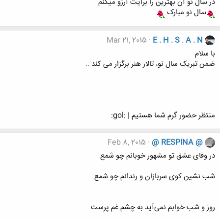
در سال نو آن بهترین را برایت آرزو میکنم
سال نو مبارک
Mar 21, 2015
E . H . S . A . N
با سلام
ضمن تبریک سال نو، تالار هنر برگزار می کند ..
منتظر حضور گرم شما هستیم | :gol:
Feb 8, 2015
@ RESPINA @
در وفای عشق تو مشهور خوبانم چو شمع
شب نشین کوی سربازان و رندانم چو شمع
روز و شب خوابم نمی‌آید به چشم غم پرست