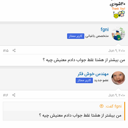
20شودی.
fgni
متخصص باغبانی
کاربر ممتاز
#15
Jun 9, 2010
من بيشتر از هشتا غلط جواب دادم معنيش چيه ؟
مهندس خوش فکر
عضو جدید
کاربر ممتاز
#16
Jun 9, 2010
fgni گفت:
من بيشتر از هشتا غلط جواب دادم معنيش چيه ؟