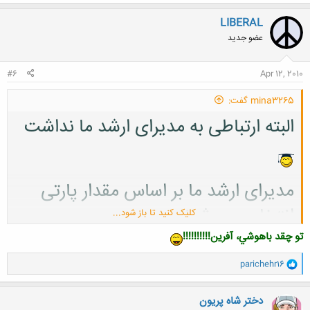
LIBERAL
عضو جدید
#6
Apr 12, 2010
mina3265 گفت:
البته ارتباطی به مدیرای ارشد ما نداشت
مدیرای ارشد ما بر اساس مقدار پارتی
انتخاب می شوند
کلیک کنید تا باز شود...
تو چقد باهوشي، آفرين!!!!!!!!!!
و
parichehr16
من 8 تا درست 1 غلط 1کیم نزدم
ا
ک
ن
دختر شاه پریون
ش