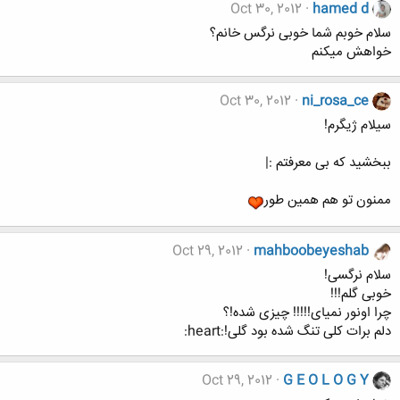
Oct 30, 2012
hamed d
سلام خوبم شما خوبی نرگس خانم؟
خواهش میکنم
Oct 30, 2012
ni_rosa_ce
سیلام ژیگرم!
ببخشید که بی معرفتم :|
ممنون تو هم همین طور
Oct 29, 2012
mahboobeyeshab
سلام نرگسی!
خوبی گلم!!!
چرا اونور نمیای!!!!! چیزی شده!؟
دلم برات کلی تنگ شده بود گلی!:heart:
Oct 29, 2012
G E O L O G Y