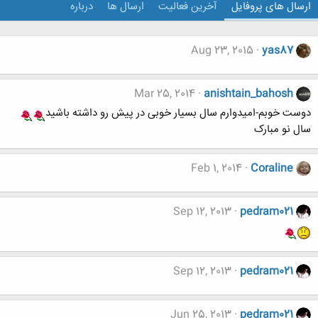
ارسال های پروفایل
آخرین فعالیت
ارسال ها
درباره
Aug 23, 2015
yas87
Mar 25, 2014
anishtain_bahosh
دوست خوبم-امیدوارم سال بسیار خوبی در پیش رو داشته باشید
سال نو مبارک
Feb 1, 2014
Coraline
Sep 12, 2013
pedram021
Sep 12, 2013
pedram021
Jun 25, 2013
pedram021