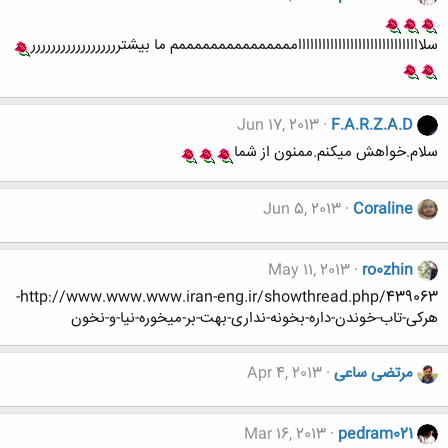
سلااااااااااااااااااااااااااااااامممممممممممممممم ما بیشترررررررررررررررررر
Jun 17, 2013
F.A.R.Z.A.D
سلام.خواهش میکنم.ممنون از شما
Jun 5, 2013
Coraline
May 11, 2013
ro0zhin
http://www.www.www.iran-eng.ir/showthread.php/439063-
هرکی-تاب-خوندن-داره-بخونه-نداری-بهت-بر-میخوره-نیا-و-نخون
مرتضی ساعی
Apr 4, 2013
Mar 16, 2013
pedram021