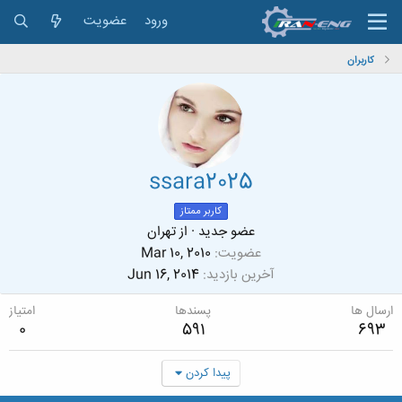
ورود
عضویت
کاربران
ssara2025
کاربر ممتاز
عضو جدید
·
از
تهران
عضویت
Mar 10, 2010
آخرین بازدید
Jun 16, 2014
ارسال ها
پسندها
امتیاز
0
591
693
پیدا کردن