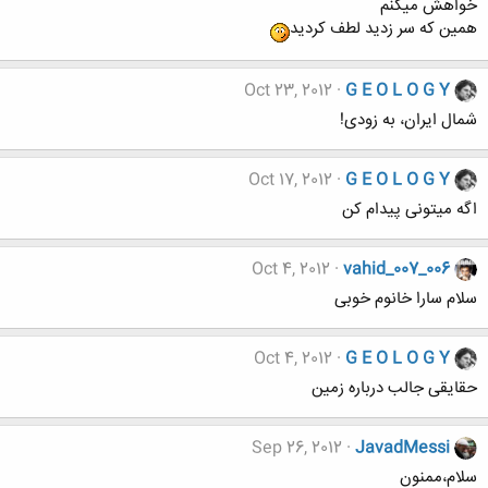
خواهش میکنم
همین که سر زدید لطف کردید
Oct 23, 2012
G E O L O G Y
شمال ایران، به زودی!
Oct 17, 2012
G E O L O G Y
اگه میتونی پیدام کن
Oct 4, 2012
vahid_007_006
سلام سارا خانوم خوبی
Oct 4, 2012
G E O L O G Y
حقایقی جالب درباره زمین
Sep 26, 2012
JavadMessi
سلام،ممنون