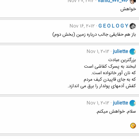
Nov 30, 2012
vahid_007_006
خواهش
Nov 16, 2012
G E O L O G Y
باز هم حقایقی جالب درباره زمین (بخش دوم)
Nov 1, 2012
juliette
بزرگترین عبادت
لبخند به پسرک کفاشی است
که نان آور خانواده است.
که به جای قاپیدن کیف مردم
کفش آدمهای پولدار را برق می اندازد.
Nov 1, 2012
juliette
سلام. خواهش میکنم.