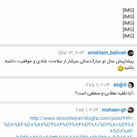
[IMG]
[IMG]
[IMG]
[IMG]
[IMG]
Mar 13, 2013
anishtain_bahosh
پیشاپیش سال نو مبارک-سالی سرشار از سلامت- شادی و موفقیت داشته
باشید
Feb 7, 2013
eb@d
-آیا-تقلید-عقلانی-و-منطقی-است؟
Feb 1, 2013
mohsen-gh
http://www.soozehejran.blogfa.com/post/276/-
%D8%AF%D8%A7%D9%86%D9%84%D9%80%D9%80%D9%8
8%D8%AF-