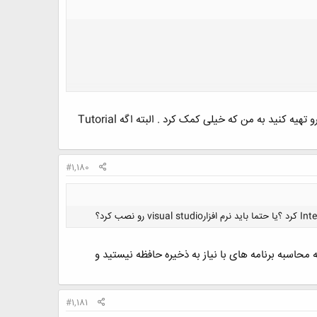
سلام . کتاب شبیه سازی عددی با نرم افزار فلوئنت تالیف و ترجمه محمد امین دهقانی سانیج از مبتدی شروع کرده رو تهیه کنید به من که خیلی کمک کرد . البته اگه Tutorial
#1,180
یک سری از توابع الزاما نیاز به کامپیل دارند. و نکته دیگه در روش Interpret شما قادر به محاسبه برنامه های با نیاز به ذخیره حافظه نیستید و
#1,181