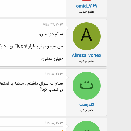
omid_9169
عضو جدید
May 29, 2017
A
سلام دوستان،
من میخوام نرم افزار Fluent رو یاد بگیرم . کسی منیع آموزشی (کتاب ، سایت و ..) میشناسه که به من معرفی کنه ؟
Alireza_vortex
خیلی ممنون
عضو جدید
Jun 18, 2017
ت
رو نصب کرد؟
تندرست
عضو جدید
Jun 18, 2017