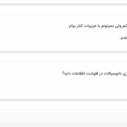
ولی نمیتونم با جزییات کنار بیام .
دم .
نانوسیالات در فلوئنت اطلاعات داره؟