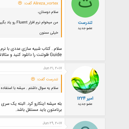
ت
Alireza_vortex گفت:
سلام دوستان،
تندرست
من میخوام نرم افزار Fluent رو یاد بگیرم . کسی منیع آموزشی (کتاب ، سایت و ..) میشناسه که به من معرفی کنه ؟
عضو جدید
خیلی ممنون
Guide فلوئنت را دانلود کنید و مثالاشو بخونید هم عالیه
Jun 21, 2017
تندرست گفت:
سلام یه سوال داشتم . میشه با استفاده از توابع تعریفی فلوئنت udf رو در notepad با پسوند فایل.c نوشت و در فلوئ
امیر 1224
عضو جدید
برنامتون باید مستقل باشد.
Jun 29, 2017