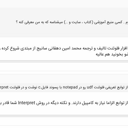
کلیک کنید تا باز شود...
نت Interpret کرد ؟یا حتما باید نرم افزارvisual studio رو نصب کرد؟
بله میشه اینکارو کرد. البته 
کلیک کنید تا باز شود...