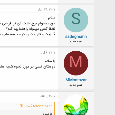
Jun 29, 2017
S
سلام .
من میخوام برج خنک کن تر طراحی کنم 
لطفا کسی میتونه راهنماییم کنه؟
گمبیت و فلوینت رو در حد مقذماتی بل
sadeghsmn
عضو جدید
Jul 6, 2017
M
با سلام
دوستان کسی در مورد نحوه شبیه سازی 
MMontazar
عضو جدید
Jul 11, 2017
MMontazar گفت:
با سلام