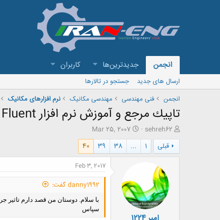
انجمن
جدیدترین‌ها
کاربران
ارسال های جدید
جستجو در تالارها
انجمن
فنی مهندسی
مهندسی مکانیک
نرم افزارهای مکانیک
تاپيك مرجع و آموزش نرم افزار Fluent
ش
ت
Mar 25, 2007
sehreh62
ر
ا
قبلی
1
...
38
39
40
و
ر
ع
ی
ک
خ
Feb 3, 2017
ن
ش
ن
ر
danny1992 گفت:
د
و
ه
ع
با سلام. دوستان من قصد دارم تاثیر ج
م
سپاس
امیر 1224
و