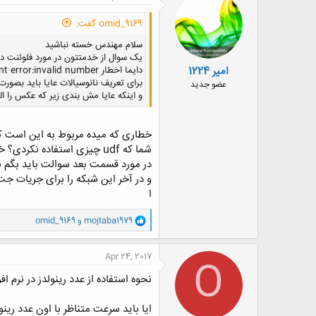
omid_9169 گفت:
سلام مهندس خسته نباشید
یک سوال از خدمتتون در مورد فلوئنت دا
امیر 1224
دایما اخطار floating point error:invalid number میده راه حل چیست؟
برای تعریف نانوسیالات عایا باید بصور
عضو جدید
و اینکه عایا مش بندی زیر که عکس را ا
خطاری که میده مربوط به این است که 
شما که udf چیزی استفاده نکردی؟ خواص سیالت را چطوری تعریف کردی؟
در مورد قسمت بعد سوالت باید بگم بس
و در آخر این شبکه را برای جریات جت
ا
و
mojtaba1979
و
omid_9169
ا
ک
ن
Apr 24, 2017
O
ش
ه
نحوه استفاده از عدد رینولدز در نرم افز
ا
:
ایا باید سرعت متناظر با اون عدد رینول