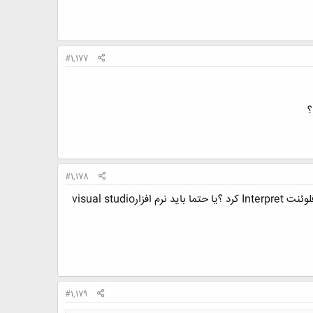
#1,177
#1,178
سلام یه سوال داشتم . میشه با استفاده از توابع تعریفی فلوئنت udf رو در notepad با پسوند فایل.c نوشت و در فلوئنت Interpret کرد ؟یا حتما باید نرم افزارvisual studio
#1,179