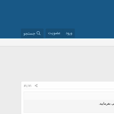
ورود
عضویت
جستجو
#1,171
 بفرمایید.