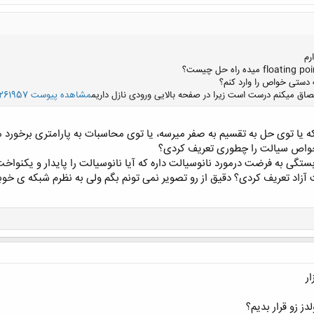
رم
ت دستی خواص را وارد کنم؟
لصاق میکنم درست است زیرا در صفحه بالایی ورودی نازل داریم
مشاهده پیوست 261957
یا توی حل به تقسیم به صفر میرسه، یا توی محاسبات به پارامتری برخورد میک
کلیک کنید تا باز شود...
تگی به فرضت درمورد نانوسیالت داره که آیا نانوسیالت را پایدار و یکنواخت 
 آزاد تعریف کردی؟ دقیق از رو تصویر نمی تونم بگم ولی به نظرم شبکه ی خو
ار
دز زو قرار بدیم؟