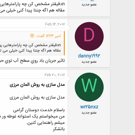
nدقیقتر مشخص کن چه پارامترهایی رو می خوای بررسی کنی؟ اثر چه گزینه هایی از بادرو روی چه چیزهایی از حوضچه؟
ض
عضو جدید
و
مقاله هم اگه چنتا پیدا کنی خیلی می 
ع
Feb 14, 2017
D
امیر 1224 گفت:
nدقیقتر مشخص کن چه پارامترهایی رو می خوای بررسی کنی؟ اثر چه گزینه هایی از بادرو روی چه چیزهایی از حوضچه؟
مقاله هم اگه چنتا پیدا کنی خیلی می تو
danny1992
تاثير جريان باد روي سطح آب توي ح
عضو جدید
Feb 20, 2017
W
مدل سازی به روش المان مرزی
مدل سازی به روش المان مرزی
wr25nxz
باسلام خدمت دوستان گرامی
عضو جدید
من میخواستم یک استوانه غوطه ور درو
میشم راهنمایی کنین.
باتشکر