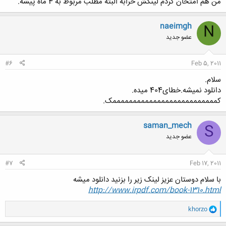
من هم امتحان کردم لینکش خرابه البته مطلب مربوط به 4 ماه پیشه.
naeimgh
N
عضو جدید
#6
Feb 5, 2011
سلام.
دانلود نمیشه.خطای404 میده.
کممممممممممممممممممممممممممک.
saman_mech
S
عضو جدید
#7
Feb 17, 2011
با سلام دوستان عزیز لینک زیر را بزنید دانلود میشه
http://www.irpdf.com/book-1310.html
و
khorzo
ا
ک