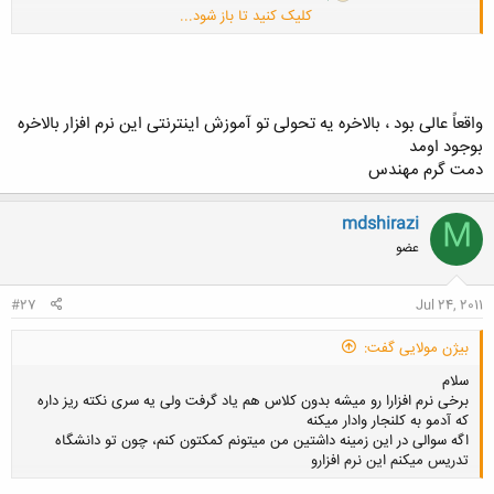
کلیک کنید تا باز شود...
http://s1.picofile.com/file/6785119714/Hap_carrier_Learning_Part
_1.pdf.html
واقعاً عالی بود ، بالاخره یه تحولی تو آموزش اینترنتی این نرم افزار بالاخره
بوجود اومد
دمت گرم مهندس
mdshirazi
M
عضو
#27
Jul 24, 2011
بیژن مولایی گفت:
سلام
برخی نرم افزارا رو میشه بدون کلاس هم یاد گرفت ولی یه سری نکته ریز داره
که آدمو به کلنجار وادار میکنه
اگه سوالی در این زمینه داشتین من میتونم کمکتون کنم، چون تو دانشگاه
تدریس میکنم این نرم افزارو