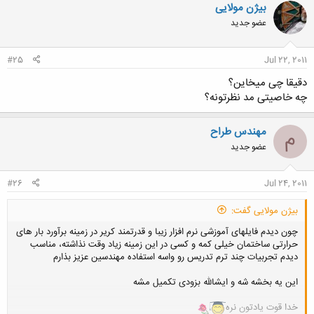
ن
بیژن مولایی
ش
عضو جدید
ه
ا
:
#25
Jul 22, 2011
دقیقا چی میخاین؟
چه خاصیتی مد نظرتونه؟
مهندس طراح
م
عضو جدید
#26
Jul 24, 2011
بیژن مولایی گفت:
چون دیدم فایلهای آموزشی نرم افزار زیبا و قدرتمند کریر در زمینه برآورد بار های
حرارتی ساختمان خیلی کمه و کسی در این زمینه زیاد وقت نذاشته، مناسب
دیدم تجربیات چند ترم تدریس رو واسه استفاده مهندسین عزیز بذارم
این یه بخشه شه و ایشالله بزودی تکمیل مشه
خدا قوت یادتون نره