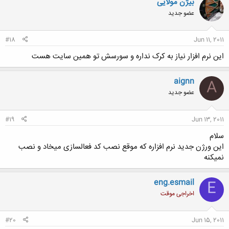
بیژن مولایی
عضو جدید
#18
Jun 11, 2011
این نرم افزار نیاز به کرک نداره و سورسش تو همین سایت هست
aignn
A
عضو جدید
#19
Jun 13, 2011
سلام
این ورژن جدید نرم افزاره که موقع نصب کد فعالسازی میخاد و نصب
نمیکنه
eng.esmail
E
اخراجی موقت
#20
Jun 15, 2011