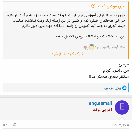
بیژن مولایی گفت:
چون دیدم فایلهای آموزشی نرم افزار زیبا و قدرتمند کریر در زمینه برآورد بار های
حرارتی ساختمان خیلی کمه و کسی در این زمینه زیاد وقت نذاشته، مناسب
دیدم تجربیات چند ترم تدریس رو واسه استفاده مهندسین عزیز بذارم
این یه بخشه شه و ایشالله بزودی تکمیل مشه
خدا قوت یادتون نره
کلیک کنید تا باز شود...
http://s1.picofile.com/file/6785119714/Hap_carrier_Learning_Part
_1.pdf.html
مرسی
من دانلود کردم
منتظر بعدی هستم هااا
و
بیژن مولایی
ا
ک
ن
eng.esmail
E
ش
اخراجی موقت
ه
ا
:
#21
Jun 15, 2011