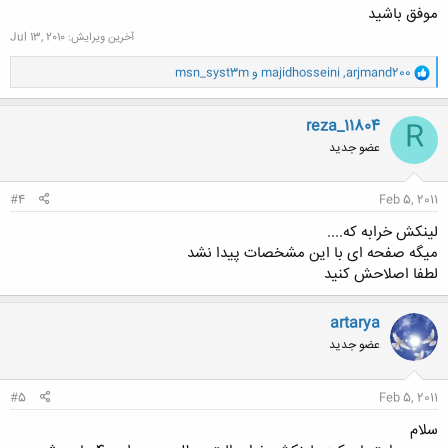
موفق باشید
آخرین ویرایش:
Jul 13, 2010
و
arjmand200
,
majidhosseini
و
msn_syst3m
ا
ک
ن
reza_11804
R
ش
عضو جدید
ه
ا
:
#4
Feb 5, 2011
لینکش خرابه که....
میگه صفحه ای با این مشخصات پیدا نشد
لطفا اصلاحش کنید
artarya
عضو جدید
#5
Feb 5, 2011
سلام