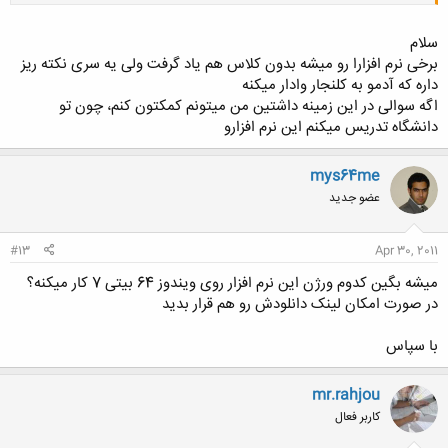
سلام
برخی نرم افزارا رو میشه بدون کلاس هم یاد گرفت ولی یه سری نکته ریز
داره که آدمو به کلنجار وادار میکنه
کلیک کنید تا باز شود...
اگه سوالی در این زمینه داشتین من میتونم کمکتون کنم، چون تو
دانشگاه تدریس میکنم این نرم افزارو
mys64me
عضو جدید
#13
Apr 30, 2011
میشه بگین کدوم ورژن این نرم افزار روی ویندوز 64 بیتی 7 کار میکنه؟
در صورت امکان لینک دانلودش رو هم قرار بدید
با سپاس
mr.rahjou
کاربر فعال