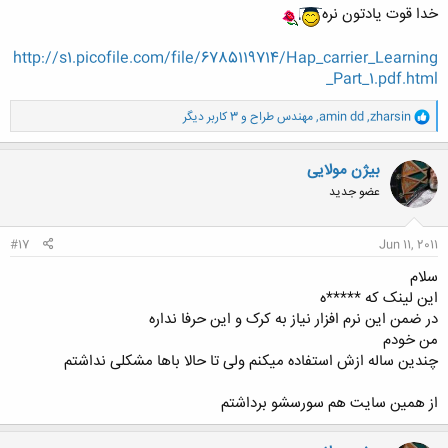
خدا قوت یادتون نره
http://s1.picofile.com/file/6785119714/Hap_carrier_Learning
_Part_1.pdf.html
و
zharsin
,
amin dd
,
مهندس طراح
و 3 کاربر دیگر
ا
ک
ن
بیژن مولایی
ش
عضو جدید
ه
ا
:
#17
Jun 11, 2011
سلام
این لینک که *****ه
در ضمن این نرم افزار نیاز به کرک و این حرفا نداره
من خودم
چندین ساله ازش استفاده میکنم ولی تا حالا باها مشکلی نداشتم
از همین سایت هم سورسشو برداشتم