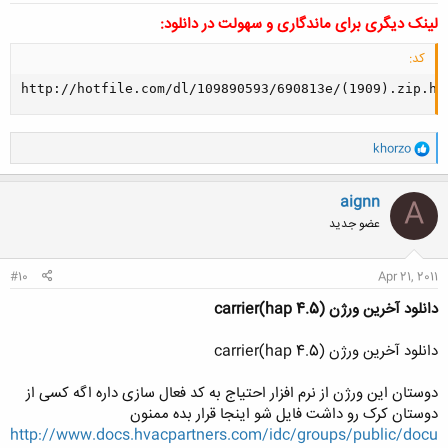
لینک دیگری برای ماندگاری و سهولت در دانلود:
کد:
http://hotfile.com/dl/109890593/690813e/(1909).zip.ht
و
khorzo
ا
ک
ن
aignn
A
ش
عضو جدید
ه
ا
:
#10
Apr 21, 2011
دانلود آخرین ورژن (carrier(hap 4.5
دانلود آخرین ورژن (carrier(hap 4.5
دوستان این ورژن از نرم افزار احتیاج به کد فعال سازی داره اگه کسی از
دوستان کرک رو داشت فایل شو اینجا قرار بده ممنون
http://www.docs.hvacpartners.com/idc/groups/public/docu