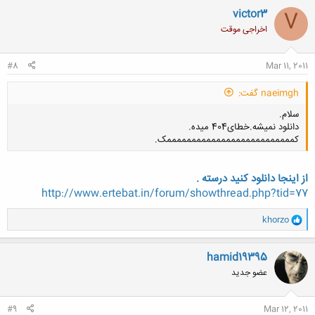
ن
victor3
V
ش
اخراجی موقت
ه
ا
:
#8
Mar 11, 2011
naeimgh گفت:
سلام.
دانلود نمیشه.خطای404 میده.
کممممممممممممممممممممممممممک.
از اینجا دانلود کنید درسته .
http://www.ertebat.in/forum/showthread.php?tid=77
کلیک کنید تا باز شود...
و
khorzo
ا
ک
ن
hamid19395
ش
عضو جدید
ه
ا
:
#9
Mar 12, 2011