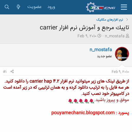
ورود
عضویت
نرم افزارهای مکانیک
تاپيك مرجع و آموزش نرم افزار carrier
ش
ت
Feb 9, 2010
n_mostafa
ر
ا
و
ر
n_mostafa
ع
ی
عضو جدید
ک
خ
ن
ش
ن
ر
#1
Feb 9, 2010
د
و
ه
ع
از طریق لینک های زیر میتوانید نرم افزار carrier hap 4.2 را دانلود کنید.
م
هر سه فایل را به ترتیب دانلود کرده و به همان ترتیبی که در زیر آمده است
و
در کامپیوتر خود نصب کنید
.
ض
موفق و پیروز باشید
.
و
ع
پسورد : pouyamechanic.blogspot.com