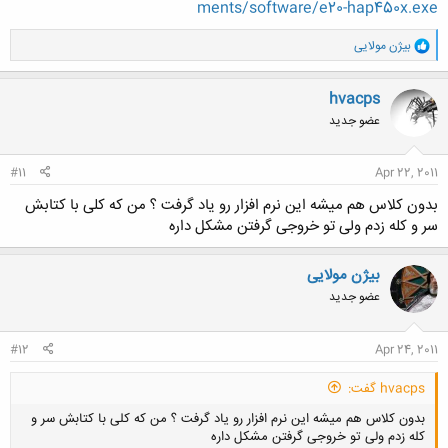
ments/software/e20-hap450x.exe
و
بیژن مولایی
ا
ک
ن
hvacps
ش
عضو جدید
ه
ا
:
#11
Apr 22, 2011
بدون کلاس هم میشه این نرم افزار رو یاد گرفت ؟ من که کلی با کتابش
سر و کله زدم ولی تو خروجی گرفتن مشکل داره
بیژن مولایی
عضو جدید
#12
Apr 24, 2011
hvacps گفت:
بدون کلاس هم میشه این نرم افزار رو یاد گرفت ؟ من که کلی با کتابش سر و
کله زدم ولی تو خروجی گرفتن مشکل داره