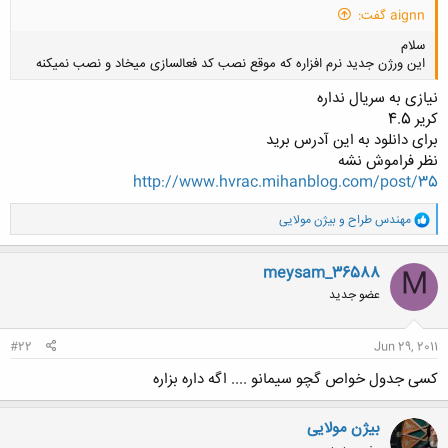
aignn گفت:
سلام
این ورژن جدید نرم افزاره که موقع نصب کد فعالسازی میخاد و نصب نمیکنه
نیازی به سریال نداره
کریر 4.5
برای دانلود به این آدرس برید
نظر فراموش نشه
کلیک کنید تا باز شود...
http://www.hvrac.mihanblog.com/post/35
و
مهندس طراح
و
بیژن مولایی
ا
ک
ن
meysam_36588
M
ش
عضو جدید
ه
ا
:
#22
Jun 29, 2011
کسی جدول خواص گچو سیمانو .... اگه داره بزاره
بیژن مولایی