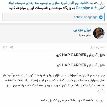
برای دانلود
دانلود نرم افزار شبیه سازی و ترسیم سه بعدی سیستم لوله
کشی Caepipe 5.4
به پایگاه مهندسان تاسیسات ایران مراجعه کنید
و
soheyl_shaghaghi
ا
ک
ن
بیژن مولایی
ش
عضو جدید
ه
ا
:
#16
Jun 10, 2011
فایل آموزش HAP CARRIER کریر
فایل آموزش HAP CARRIER کریر
چون دیدم فایلهای آموزشی نرم افزار زیبا و قدرتمند کریر در زمینه برآورد بار
های حرارتی ساختمان خیلی کمه و کسی در این زمینه زیاد وقت نذاشته،
مناسب دیدم تجربیات چند ترم تدریس رو واسه استفاده مهندسین عزیز
بذارم
این یه بخشه شه و ایشالله بزودی تکمیل مشه