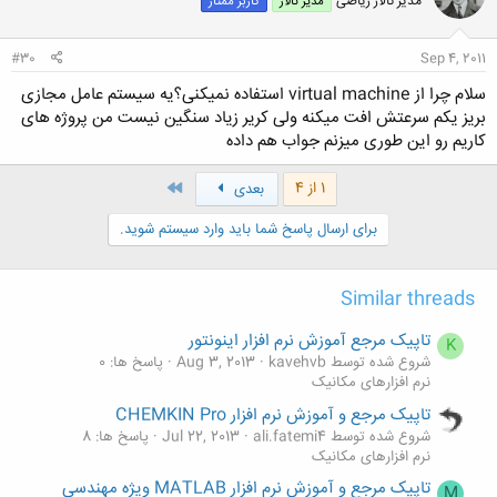
مدیر تالار ریاضی
مدیر تالار
کاربر ممتاز
#30
Sep 4, 2011
سلام چرا از virtual machine استفاده نمیکنی؟یه سیستم عامل مجازی
بریز یکم سرعتش افت میکنه ولی کریر زیاد سنگین نیست من پروژه های
کاریم رو این طوری میزنم جواب هم داده
آخر
1 از 4
بعدی
برای ارسال پاسخ شما باید وارد سیستم شوید.
Similar threads
تاپیک مرجع آموزش نرم افزار اینونتور
K
شروع شده توسط kavehvb
Aug 3, 2013
پاسخ ها: 0
نرم افزارهای مکانیک
تاپیک مرجع و آموزش نرم افزار CHEMKIN Pro
شروع شده توسط ali.fatemi4
Jul 22, 2013
پاسخ ها: 8
نرم افزارهای مکانیک
تاپیک مرجع و آموزش نرم افزار MATLAB ویژه مهندسی
M