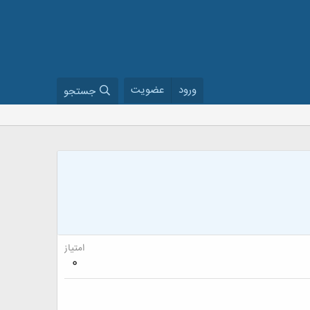
ورود
عضویت
جستجو
امتیاز
0