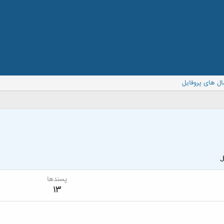
ال های پروفایل
J
پسندها
13