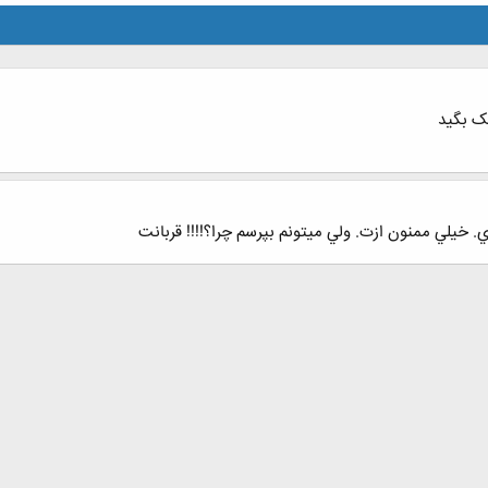
یک بگید
 خيلي ممنون ازت. ولي ميتونم بپرسم چرا؟!!!! قربانت