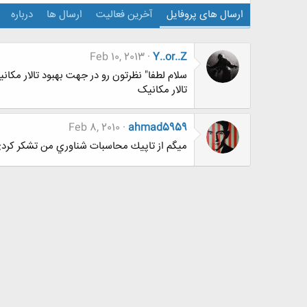
ارسال های پروفایل
آخرین فعالیت
ارسال ها
درباره
Feb 10, 2013
Y..or..Z
سلام لطفا" نظرتون رو در جهت بهبود تالار مکان
تالار مکانیک
Feb 8, 2010
ahmad5959
ميگم از تاپيك محاسبات شناوري من تشكر كردي.