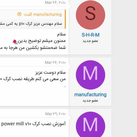
Mar 26, 2010
S
manufacturing گفت:
سلام مهندس عزیز کرک p10 یه کمی مشکله شما باید جلوی کامپیوتر باشید تا بتونید طریقه نصب اون رو یاد بگیرید.
سلام
S-H-R-M
ممنون میشم توضیح بدین
عضو جدید
شما ضحمتشو بکشین من هرجا به مش
Mar 26, 2010
M
سلام دوست عزیز
من سعی می کنم طریقه نصب کرک power mill v10 رو به صورت مالتی مدیا براتون ارسال کنم
.
manufacturing
عضو جدید
Mar 29, 2010
M
آموزش نصب کرک power mill v10 به صورت مالتی مدیا.