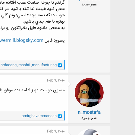
گرفتم تا چرخه صنعت عقب افتاده ماشي
ض
عضو جدید
سعي كنيد غيبت نداشته باشيد سر كلا
و
ع
خوب ديگه بسه بچه‌ها، مي‌دونم كلي خ
بهتره با هم جدي باشيم.
به محض دانلود فايل نظراتتون رو برام
پسورد فايل:
ermill.blogsky.com
و
hrdadeng
,
mashti
,
manufacturing
ا
ک
ن
Feb 9, 2010
ش
ه
ممنون دوست عزیز ادامه بده موفق ب
ا
:
n_mostafa
و
amirghavammanesh
عضو جدید
ا
ک
ن
Feb 9, 2010
ش