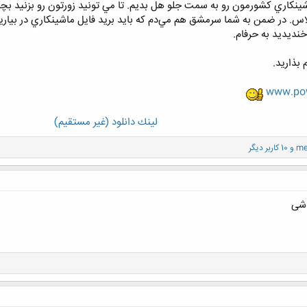
نكاري كشورمون رو به سمت جلو هل بديم. تا مي تونيد زورتون رو بزنيد بچه‌ه
س. در ضمن به شما سرمشق هم مي‌دم كه بايد بريد فايل ماشينكاري در بياري
نديديد به حرفام.
 بذاريد.
www.pow
لينك دانلود (غير مستقيم)
me
و 10 کاربر دیگر
اشی