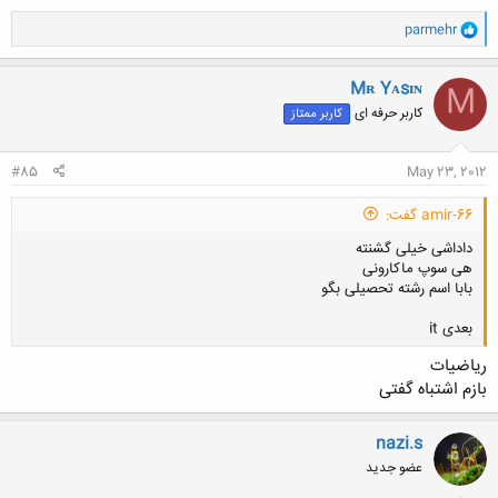
و
parmehr
ا
ک
ن
Mʀ Yᴀsɪɴ
M
ش
کاربر حرفه ای
کاربر ممتاز
ه
ا
:
#85
May 23, 2012
amir-66 گفت:
داداشی خیلی گشنته
هی سوپ ماکارونی
بابا اسم رشته تحصیلی بگو
بعدی it
ریاضیات
بازم اشتباه گفتی
کلیک کنید تا باز شود...
nazi.s
عضو جدید