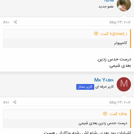
rzha
عضو جدید
#80
May 23, 2012
h@med_1 گفت:
کامپیوتر
درست حدس زدین.
بعدی شیمی
Mʀ Yᴀsɪɴ
M
کلیک کنید تا باز شود...
کاربر حرفه ای
کاربر ممتاز
#81
May 23, 2012
rzha گفت:
درست حدس زدین.بعدی شیمی
اشبابات بود بعدی رشته اش رشته ماکارانی هست