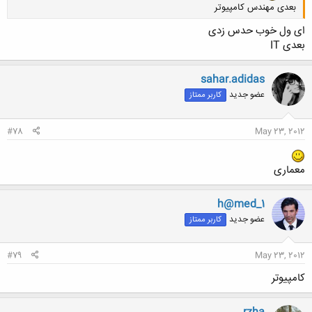
بعدی مهندس کامپیوتر
ای ول خوب حدس زدی
بعدی IT
sahar.adidas
کلیک کنید تا باز شود...
عضو جدید
کاربر ممتاز
#78
May 23, 2012
معماری
h@med_1
عضو جدید
کاربر ممتاز
#79
May 23, 2012
کامپیوتر