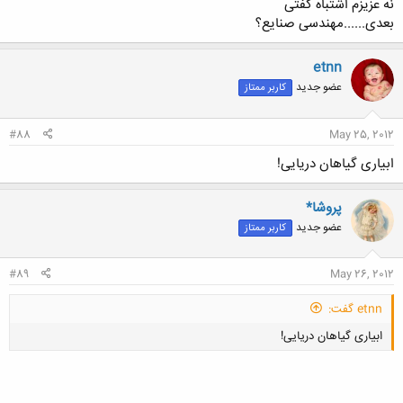
نه عزیزم اشتباه گفتی
بعدی......مهندسی صنایع؟
کلیک کنید تا باز شود...
etnn
عضو جدید
کاربر ممتاز
#88
May 25, 2012
ابیاری گیاهان دریایی!
پروشا*
عضو جدید
کاربر ممتاز
#89
May 26, 2012
etnn گفت:
ابیاری گیاهان دریایی!