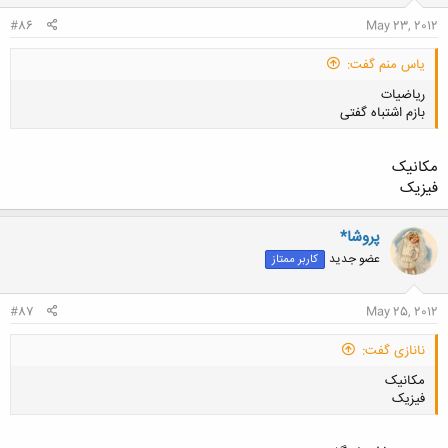
#86
May 23, 2012
یاس منم گفت:
ریاضیات
بازم اشتباه گفتی
مکانیک
فیزیک
کلیک کنید تا باز شود...
پروشا*
عضو جدید
کاربر ممتاز
#87
May 25, 2012
نانازی گفت:
مکانیک
فیزیک