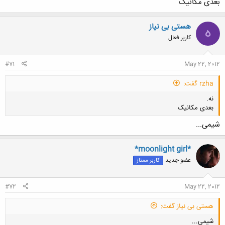
بعدی مکانیک
هستی بی نیاز
ه
کاربر فعال
کلیک کنید تا باز شود...
#71
May 22, 2012
rzha گفت:
نه.
بعدی مکانیک
شیمی...
*moonlight girl*
عضو جدید
کاربر ممتاز
کلیک کنید تا باز شود...
#72
May 22, 2012
هستی بی نیاز گفت:
شیمی...