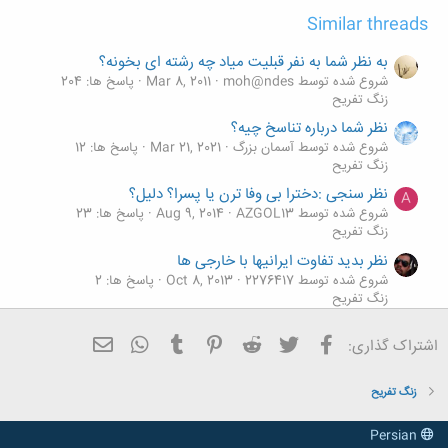
Similar threads
به نظر شما به نفر قبلیت میاد چه رشته ای بخونه؟
شروع شده توسط moh@ndes
Mar 8, 2011
پاسخ ها: 204
زنگ تفريح
نظر شما درباره تناسخ چیه؟
شروع شده توسط آسمان بزرگ
Mar 21, 2021
پاسخ ها: 12
زنگ تفريح
نظر سنجی :دخترا بی وفا ترن یا پسرا؟ دلیل؟
A
شروع شده توسط AZGOL13
Aug 9, 2014
پاسخ ها: 23
زنگ تفريح
نظر بدید تفاوت ایرانیها با خارجی ها
شروع شده توسط 2276417
Oct 8, 2013
پاسخ ها: 2
زنگ تفريح
؟.//./ کدوم گروه خونی پرچمش بالاست......./// نظر سنجی
فیسبوک
تویتر
Reddit
Pinterest
Tumblr
ایمیل
WhatsApp
اشتراک گذاری:
.... خوب دیگه
شروع شده توسط فاز 4...باجلان
Jun 8, 2013
پاسخ ها: 107
زنگ تفريح
زنگ تفريح
Persian