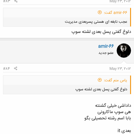
#83
May 23, 2012
amir-66 گفت:
عجب نابغه ای هستی پسربعدی مدیریت
دلوغ گفتی پسل بعدی لشته سوپ
amir-66
عضو جدید
کلیک کنید تا باز شود...
#84
May 23, 2012
یاس منم گفت:
دلوغ گفتی پسل بعدی لشته سوپ
داداشی خیلی گشنته
هی سوپ ماکارونی
بابا اسم رشته تحصیلی بگو
کلیک کنید تا باز شود...
بعدی it