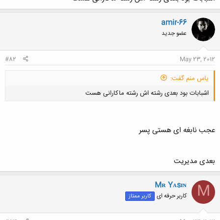
amir-66
عضو جدید
کلیک کنید تا باز شود...
#82
May 23, 2012
یاس منم گفت:
اشبابات بود بعدی رشته اش رشته ماکارانی هست
عجب نابغه ای هستی پسر
کلیک کنید تا باز شود...
بعدی مدیریت
Mʀ Yᴀsɪɴ
M
کاربر حرفه ای
کاربر ممتاز