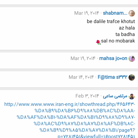
Mar 19, 2014
shabnam...
be dalile trafce khotut
az hala
ta badha
sal no mobarak
Mar 19, 2014
mahsa jo0on
Mar 14, 2014
F@tima s332
مرتضی ساعی
Feb 3, 2014
http://www.www.www.iran-eng.ir/showthread.php/465643-
%D8%B9%D8%B6%D9%88%DB%8C%D8%AA-
%D8%AF%D8%B1-%DA%AF%D8%B1%D9%88%D9%87-
%D8%AC%D9%87%D8%A7%D8%AF%DB%8C-
%D8%B9%D9%85%D8%A7%D8%B1/page9?
p=7281451&viewfull=1#post7281451