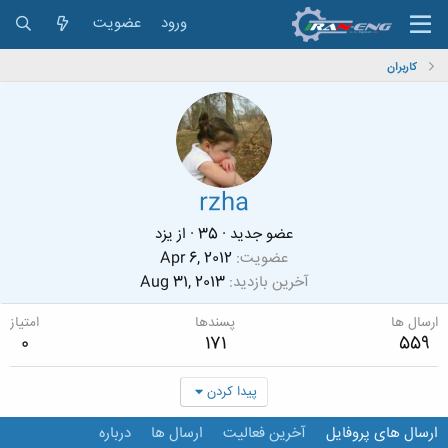
ورود
عضویت
کاربران
rzha
عضو جدید
·
35
·
از
یزد
عضویت
Apr 6, 2012
آخرین بازدید
Aug 31, 2013
ارسال ها
پسندها
امتیاز
0
171
559
پیدا کردن
ارسال های پروفایل
آخرین فعالیت
ارسال ها
درباره