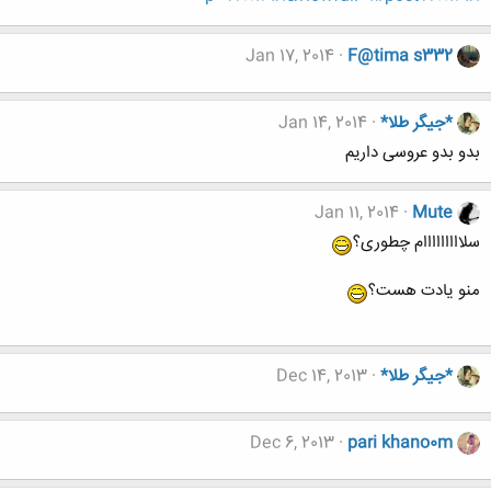
Jan 17, 2014
F@tima s332
*جیگر طلا*
Jan 14, 2014
بدو بدو عروسی داریم
Jan 11, 2014
Mute
سلااااااااام چطوری؟
منو یادت هست؟
*جیگر طلا*
Dec 14, 2013
Dec 6, 2013
pari khano0m