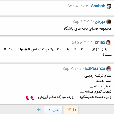
Sep 10, 2013
Shahab
مهربان
Sep 9, 2013
مجموعه صدای بچه های باشگاه
Sep 8, 2013
onia$
Star ミ★ミ ـــــ♥ ــ تـــولــــد♥بـهترین ♥داداش ♥� �دنهاستــ♥
ــــミ
Sep 7, 2013
ESPEranza
سلام فرشته زمینی ....
پسر نعمته ...
دختر رحمته ...
نعمت تموم میشه ....
ولی رحمت همیشگیه ... روزت مبارک دختر ایرونی ...
آخر
1 از 122
بعدی