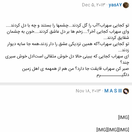
Dec 5, 2013
yas87
تو کجایی سهراب؟آب را گل کردند...چشمها را بستند و چه با دل کردند....
وای سهراب کجایی آخر؟....زخم ها بر دل عاشق کردند....خون به چشمان
شقایق کردند...
تو کجایی سهراب؟که همین نزدیکی عشق را دار زدند،همه جا سایه دیوار
زدند...
ای سهراب کجایی که ببینی حالا دل خوش مثقالی است!دل خوش سیری
چند؟
صبر کن سهراب قایقت جا دارد؟ من هم از همهمه ی اهل زمین
دلگیــــــــــــرم
Nov 18, 2013
M A S III
[IMG]
[IMG][IMG][IMG]