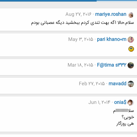
Aug 27, 2016
mariye.roshan
سلام.حالا اگه بهت تندی کردم ببخشید دیگه عصبانی بودم
May 3, 2015
pari khano0m
Mar 18, 2015
F@tima s332
Feb 27, 2015
mavadd
Jun 1, 2014
onia$
سلااااااااااام
خوبی؟
هی روزگار