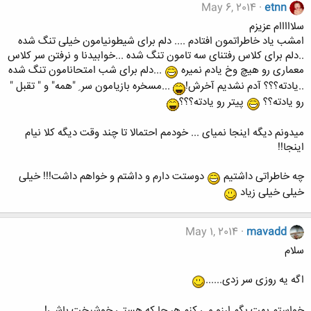
May 6, 2014
etnn
سلااااام عزیزم
امشب یاد خاطراتمون افتادم .... دلم برای شیطونیامون خیلی تنگ شده
..دلم برای کلاس رفتنای سه تامون تنگ شده ...خوابیدنا و نرفتن سر کلاس
معماری رو هیچ وخ یادم نمیره
...دلم برای شب امتحانامون تنگ شده
..یادته؟؟؟ آدم نشدیم آخرش!
...مسخره بازیامون سر ِ "همه" و " تقبل "
رو یادته؟؟
پیتر رو یادته؟؟؟
میدونم دیگه اینجا نمیای ... خودمم احتمالا تا چند وقت دیگه کلا نیام
اینجا!!
چه خاطراتی داشتیم
دوستت دارم و داشتم و خواهم داشت!!! خیلی
خیلی خیلی زیاد
May 1, 2014
mavadd
سلام
اگه یه روزی سر زدی......
خواستم بهت بگم ارزو می کنم هر جا که هستی خوشبخت باشی!