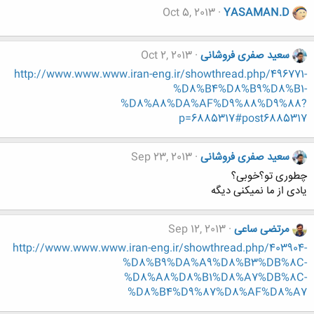
Oct 5, 2013
YASAMAN.D
سعید صفری فروشانی
Oct 2, 2013
http://www.www.www.iran-eng.ir/showthread.php/496771-
%D8%B4%D8%B9%D8%B1-
%D8%A8%DA%AF%D9%88%D9%88?
p=6885317#post6885317
سعید صفری فروشانی
Sep 23, 2013
چطوری تو؟خوبی؟
یادی از ما نمیکنی دیگه
مرتضی ساعی
Sep 12, 2013
http://www.www.www.iran-eng.ir/showthread.php/403904-
%D8%B9%DA%A9%D8%B3%DB%8C-
%D8%A8%D8%B1%D8%A7%DB%8C-
%D8%B4%D9%87%D8%AF%D8%A7