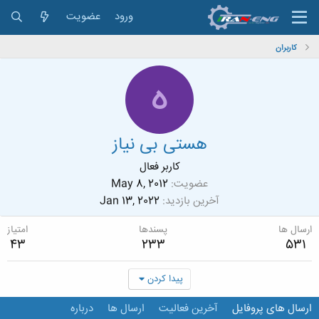
ورود
عضویت
کاربران
ه
هستی بی نیاز
کاربر فعال
عضویت
May 8, 2012
آخرین بازدید
Jan 13, 2022
ارسال ها
پسندها
امتیاز
43
233
531
پیدا کردن
ارسال های پروفایل
آخرین فعالیت
ارسال ها
درباره