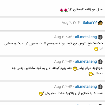
مدل مو زنانه تابستان 93
Aug 2, 2014
Bahar73
Aug 2, 2014
ali.metal.eng
خخخخخخ نترس من کوهنورد قاهریممم شبت بخیررر تو نمیخای بخابی
ایاا
Aug 2, 2014
ali.metal.eng
خوفههه میام یباررر
بعد ربیم کوهه الان رو کوه ساختین یعنی چه
باحاللل
Aug 2, 2014
ali.metal.eng
عب نداره کجای اون بالایید حالاااا تجریش؟