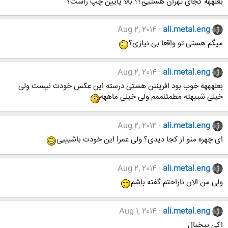
بعلههه کجای تهران هستیئ؟؟ بالا پایین چپ راست؟
Aug 2, 2014
ali.metal.eng
میگم هستی تو واقعا بی نیازی؟
Aug 2, 2014
ali.metal.eng
بعلهههه خوب بود افریننن هستی درسته این عکس خودت نیست ولی
خیلی شبیهته مطمئنممم ولی خیلی ماههه
Aug 2, 2014
ali.metal.eng
ای چهره منو از کجا دیدی؟ ولی عمرا این خودت باشیییی
Aug 2, 2014
ali.metal.eng
ولی من الان ناراحتم گفته باشم
Aug 1, 2014
ali.metal.eng
اکی بیخیال