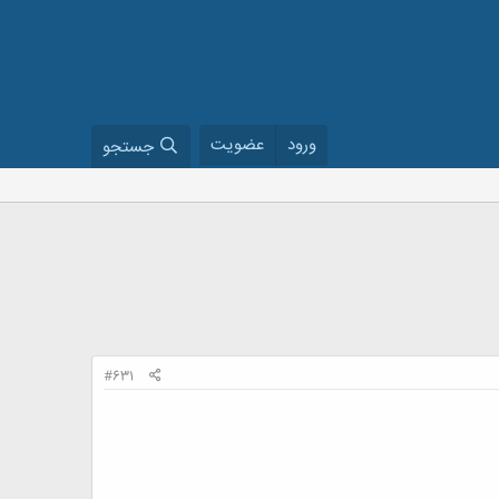
ورود
عضویت
جستجو
#631