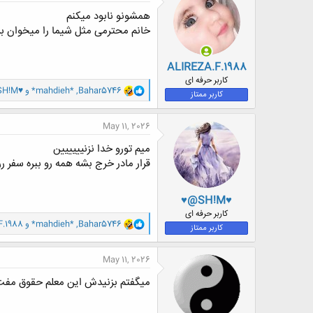
ش
ه
همشونو نابود میکنم
ا
خانم محترمی مثل شیما را میخوان بز
:
ALIREZA.F.1988
کاربر حرفه ای
و
Bahar5746
,
*mahdieh*
و
SH!M♥
کاربر ممتاز
ا
ک
ن
May 11, 2026
ش
ه
میم تورو خدا نزنیییییین
ا
قرار مادر خرج بشه همه رو ببره سفر رر
:
♥@SH!M♥
کاربر حرفه ای
و
Bahar5746
,
*mahdieh*
و
F.1988
کاربر ممتاز
ا
ک
ن
May 11, 2026
ش
ه
میگفتم بزنیدش این معلم حقوق مفت ب
ا
: