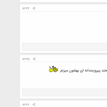
#634
#635
خند پیروزمندانه ای بهشون میزنم
#636