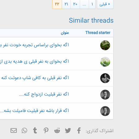
ن
قبلی
1
...
20
21
22
ش
ه
ا
Similar threads
:
Thread starter
عنوان
اگه بخوای براساس تجربه خودت نفر
اگه بخوای به نفر قبلی ی هدیه بدی از1تا20چه شماره ای رو میدی؟؟؟
اگه نفر قبلی به کافی شاپ دعوتت کنه 
اگه نفر قبلیت ازدواج کنه....
اگه قرار باشه نفر قبلیت فامیلت بشه....
فیسبوک
تویتر
Reddit
Pinterest
Tumblr
ایمیل
WhatsApp
اشتراک گذاری: