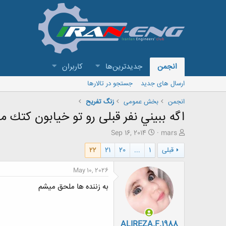
انجمن
جدیدترین‌ها
کاربران
ارسال های جدید
جستجو در تالارها
انجمن
بخش عمومی
زنگ تفريح
اگه ببيني نفر قبلی رو تو خيابون كتك م
ش
ت
Sep 16, 2014
mars
ر
ا
قبلی
1
...
20
21
22
و
ر
ع
ی
ک
خ
May 10, 2026
ن
ش
به زننده ها ملحق میشم
ن
ر
د
و
ه
ع
م
ALIREZA.F.1988
و