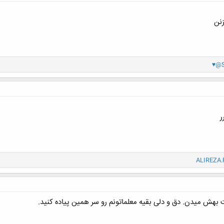
نن
♥@
ر
ALIREZA.
هش میدن. دق و دلی بقیه معلماتونم رو سر همین پیاده کنید.