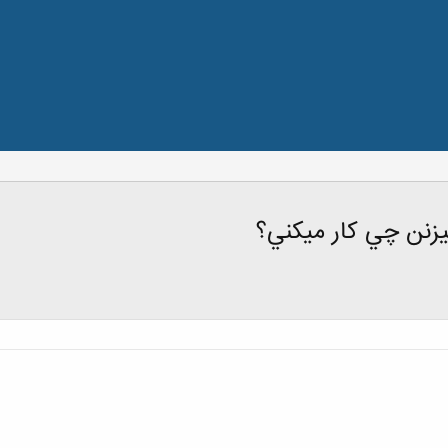
يزنن چي كار ميكني؟