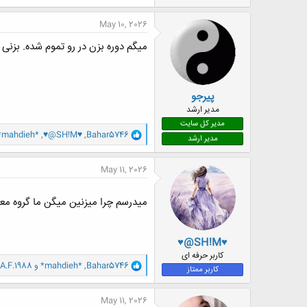
ک
ن
May 10, 2026
ش
ه
میگم دوره بزن در رو تموم شده. بزنی
ا
:
پیرجو
مدیر ارشد
مدیر کل سایت
و
*mahdieh*
,
♥@SH!M♥
,
Bahar5746
مدیر ارشد
ا
ک
ن
May 11, 2026
ش
ه
ا
میدرسم چرا میزنین میگن ما گروه معل
:
♥@SH!M♥
کاربر حرفه ای
و
Bahar5746
,
*mahdieh*
و
A.F.1988
کاربر ممتاز
ا
ک
ن
May 11, 2026