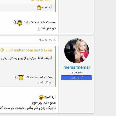
آره میام
سخت شد سخت شد
))
دو نفر شدن
Nov 10, 2015
mohandese.motefakker گفت:
گرونه، فقط میتونی از بین بستنی یخی 
memarmemar
عضو جدید
سخت شد سخت شد
))
کاربر ممتاز
دو نفر شدن
اره میرم
عمو منم ببر خخ
تاپیک زدی شر واس خودت درست ک