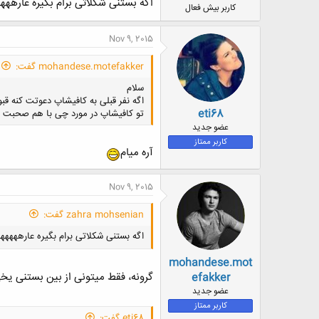
اگه بستنی شکلاتی برام بگیره عارههه
کاربر بیش فعال
Nov 9, 2015
mohandese.motefakker گفت:
سلام
اگه نفر قبلی به کافیشاپ دعوتت کنه قب
eti68
تو کافیشاپ در مورد چی با هم صحبت 
عضو جدید
کاربر ممتاز
آره میام
Nov 9, 2015
zahra mohsenian گفت:
اگه بستنی شکلاتی برام بگیره عارههههه
mohandese.mot
گرونه، فقط میتونی از بین بستنی یخ
efakker
عضو جدید
کاربر ممتاز
eti68 گفت: