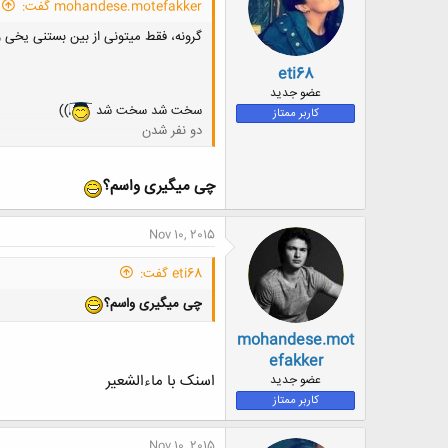
mohandese.motefakker گفت:
گرونه، فقط میتونی از بین بستنی یخی 
eti68
عضو جدید
سخت شد سخت شد
))
کاربر ممتاز
دو نفر شدن
چی میگیری واسم؟
Nov 10, 2015
eti68 گفت:
چی میگیری واسم؟
mohandese.mot
efakker
اسنک با ماءالشعیر
عضو جدید
کاربر ممتاز
Nov 10, 2015