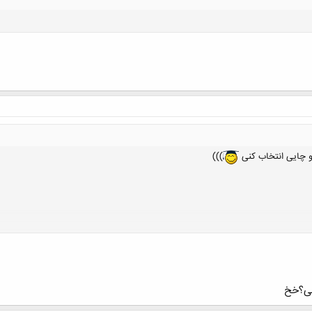
و چایی انتخاب کنی
)))
کلیک کنید تا باز شود...
نی؟خخ