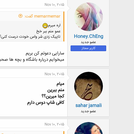
Nov 10, 2015
memarmemar گفت:
اره میرم
عمو منم ببر خخ
Honey.ChEng
تاپیک زدی شر واس خودت درست کنی
عضو جدید
کاربر ممتاز
سارایی دعوتم کن بریم
میخوایم درباره باشگاه و بچه ها صح
Nov 10, 2015
میام
منم ببرین
کجا میرین؟؟
کافی شاپ دوس دارم
sahar jamali
عضو جدید
Nov 10, 2015