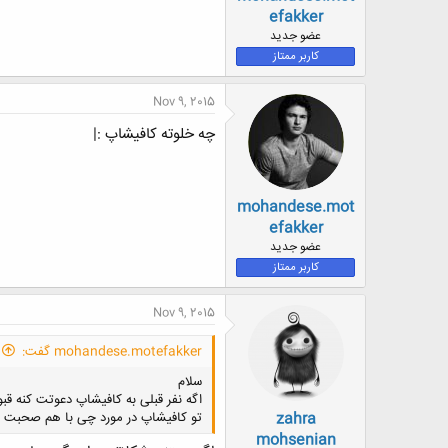
ض
efakker
و
عضو جدید
ع
کاربر ممتاز
Nov 9, 2015
چه خلوته کافیشاپ :|
mohandese.mot
efakker
عضو جدید
کاربر ممتاز
Nov 9, 2015
mohandese.motefakker گفت:
سلام
اگه نفر قبلی به کافیشاپ دعوتت کنه قب
zahra
تو کافیشاپ در مورد چی با هم صحبت 
mohsenian