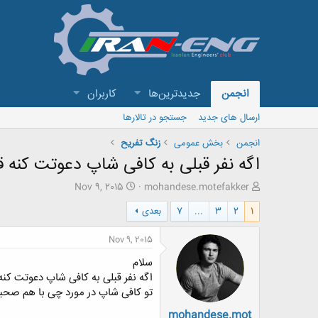
انجمن
جدیدترین‌ها
کاربران
ارسال های جدید
جستجو در تالارها
انجمن
بخش عمومی
زنگ تفريح
اگه نفر قبلی به کافی شاپ دعوتت کنه ق
ش
ت
Nov 9, 2015
mohandese.motefakker
ر
ا
1
2
3
...
7
بعدی
و
ر
ع
ی
ک
خ
Nov 9, 2015
ن
ش
سلام
ن
ر
د
و
اگه نفر قبلی به کافی شاپ دعوتت کنه
ه
ع
تو کافی شاپ در مورد چی با هم صح
م
mohandese.mot
و