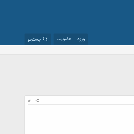
ورود
عضویت
جستجو
#1