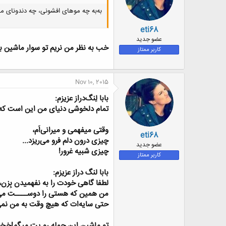
به‌به چه موهای افشونی، چه دندونای مرت
eti68
عضو جدید
خب به نظر من نریم تو سوار ماشین بش
کاربر ممتاز
Nov 10, 2015
بابا لِنگ‌دراز عزیزم:
تمام دلخوشی دنیای من این است که 
وقتی میفهمی و میرانی‌اَم،
eti68
چیزی درون دلم فرو می‌ریزد...
عضو جدید
چیزی شبیه غرور!
کاربر ممتاز
بابا لنگ دراز عزیزم:
لطفا گاهی خودت را به نفهمیدن بِزن،
من همین که هستی را دوســــت می‌د
حتی سایه‌ات که هیچ وقت به من نمی
تو ماشین این جمله رو یت میگم!خخ