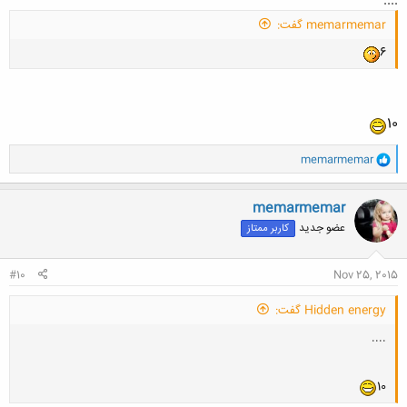
....
memarmemar گفت:
6
10
و
memarmemar
ا
ک
ن
memarmemar
ش
عضو جدید
کاربر ممتاز
ه
ا
:
#10
Nov 25, 2015
Hidden energy گفت:
....
10