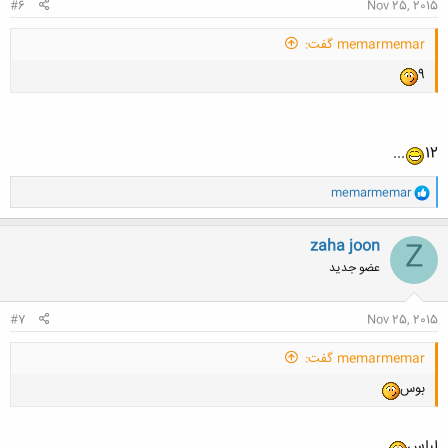
#6
Nov 25, 2015
memarmemar گفت:
9
...
12
و
memarmemar
ا
ک
ن
zaha joon
Z
ش
عضو جدید
ه
ا
:
#7
Nov 25, 2015
memarmemar گفت:
بوس
لباس