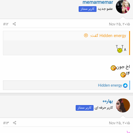
memarmemar
ش
عضو جدید
کاربر ممتاز
ه
ا
:
#12
Nov 25, 2015
Hidden energy گفت:
8
اخ جون
14
و
Hidden energy
ا
ک
ن
بهار00
ش
کاربر حرفه ای
کاربر ممتاز
ه
ا
:
#13
Nov 25, 2015
10...