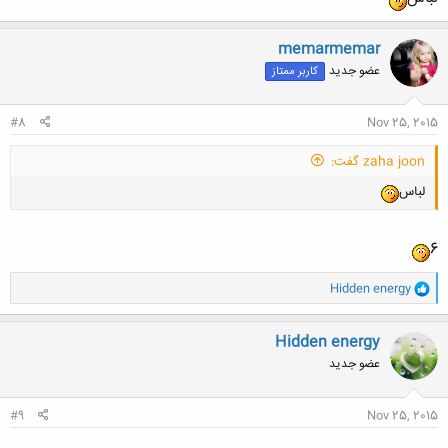
memarmemar
عضو جدید
کاربر ممتاز
#8
Nov 25, 2015
zaha joon گفت:
لباس
6
و
Hidden energy
ا
ک
ن
Hidden energy
ش
عضو جدید
ه
ا
:
#9
Nov 25, 2015