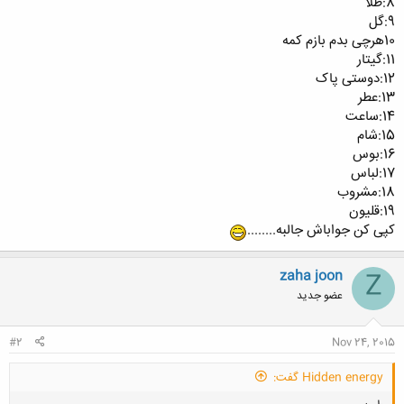
8:طلا
9:گل
10هرچی بدم بازم کمه
11:گیتار
12:دوستی پاک
13:عطر
14:ساعت
15:شام
16:بوس
17:لباس
18:مشروب
19:قلیون
کپی کن جواباش جالبه........
zaha joon
Z
عضو جدید
#2
Nov 24, 2015
Hidden energy گفت: