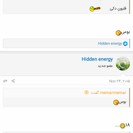
قلیون دکی
بوس
و
Hidden energy
ا
ک
ن
Hidden energy
ش
عضو جدید
ه
ا
:
#4
Nov 24, 2015
memarmemar گفت:
بوس
....
18