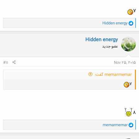
7
و
Hidden energy
ا
ک
ن
Hidden energy
ش
عضو جدید
ه
ا
:
#11
Nov 25, 2015
memarmemar گفت:
7
8
و
memarmemar
ا
ک
ن