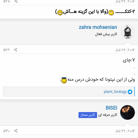
#28
Jul 22, 2016
2
-کتکـــــ
(وآلا با این گزینه هــآش
)
zahra mohsenian
کاربر بیش فعال
#29
Jul 22, 2016
7:چای
.
.
ولی از این نپتونا که خودش درس منه
و
plant_biology
ا
ک
ن
BISEI
ش
کاربر حرفه ای
کاربر ممتاز
ه
ا
:
#30
Jul 22, 2016