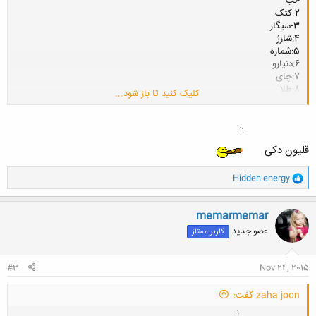
-لب
2-کتک
3-سیگار
4:شارژ
5:شماره
6:دنیارو
7:چای
8:طلا
کلیک کنید تا باز شود...
9:گل
10هرچی بدم بازم کمه
11:گیتار
12:دوستی پاک
قلیون دکی
13:عطر
14:ساعت
و
15:شام
Hidden energy
ا
16:بوس
ک
17:لباس
ن
memarmemar
18:مشروب
ش
19:قلیون
عضو جدید
کاربر ممتاز
ه
کپی کن جواباش جالبه........
ا
:
#3
Nov 24, 2015
zaha joon گفت: