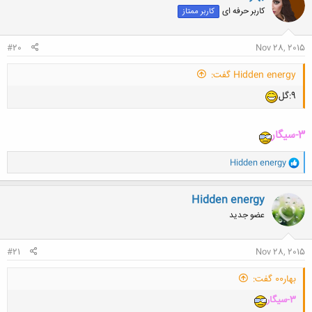
ش
کاربر حرفه ای
کاربر ممتاز
ه
ا
:
#20
Nov 28, 2015
Hidden energy گفت:
9:گل
3-سیگار
و
Hidden energy
ا
ک
ن
Hidden energy
ش
عضو جدید
ه
ا
:
#21
Nov 28, 2015
بهار00 گفت:
3-سیگار