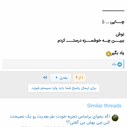
___________
چـــایی ... :|
نوش
ببیـــن چــه خوشمـــزه درستــــ کردم
یاد بگیر
و
مآه
ا
ک
ن
آخر
1 از 6
بعدی
ش
ه
برای ارسال پاسخ شما باید وارد سیستم شوید.
ا
:
Similar threads
اگه بخوای براساس تجربه خودت نفر بعدیت رو یک نصیحت
کنی چی بهش می گفتی؟؟