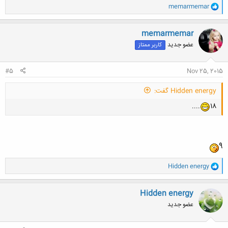
و
memarmemar
ا
ک
ن
memarmemar
ش
عضو جدید
کاربر ممتاز
ه
ا
:
#5
Nov 25, 2015
Hidden energy گفت:
....
18
9
و
Hidden energy
ا
ک
ن
Hidden energy
ش
عضو جدید
ه
ا
: