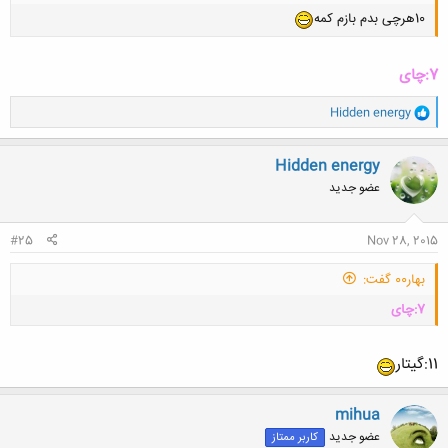
10هرچی بدم بازم کمه
7:چای
و
Hidden energy
ا
ک
ن
Hidden energy
ش
عضو جدید
ه
ا
:
#25
Nov 28, 2015
بهار00 گفت:
7:چای
11:گیتار
mihua
عضو جدید
کاربر ممتاز
کلیک کنید تا باز شود...