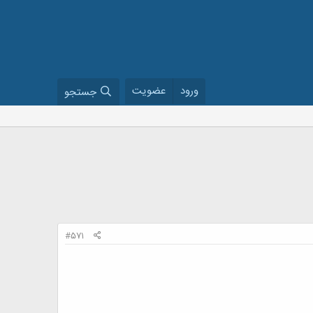
ورود
عضویت
جستجو
#571