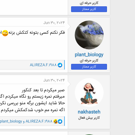
کاربر حرفه ای
کاربر ممتاز
Jun 30, 2024
فکر نکنم کسی بتونه کتکش بزنه
ا
plant_biology
کاربر حرفه ای
و
ALIREZA.F.1988
کاربر ممتاز
ا
ک
ن
Jun 30, 2024
ش
ه
صبر میکردم تا بعد کنکور
ا
میرفتم نمره زیستم رو نگاه میکردم اگ
:
حالا شاید ایشون برگه منو بررسی نکرد
اگه نمره مم خوب شدکمکش میکردم در
nakhasteh
کاربر بیش فعال
و
ALIREZA.F.1988
و
plant_biology
ا
ک
ن