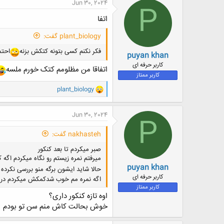
Jun 30, 2024
P
ش
ه
اتفا
ا
:
plant_biology گفت:
فکر نکنم کسی بتونه کتکش بزنه
احتم
puyan khan
کاربر حرفه ای
اتفاقا من مظلومم کتک خورم ملسه
کاربر ممتاز
و
plant_biology
ا
ک
ن
Jun 30, 2024
P
ش
ه
nakhasteh گفت:
ا
:
صبر میکردم تا بعد کنکور
میرفتم نمره زیستم رو نگاه میکردم اگه 
puyan khan
حالا شاید ایشون برگه منو بررسی نکرده 
کاربر حرفه ای
اگه نمره مم خوب شدکمکش میکردم در ب
کاربر ممتاز
اوه تازه کنکور داری؟
خوش بحالت کاش منم سن تو بودم