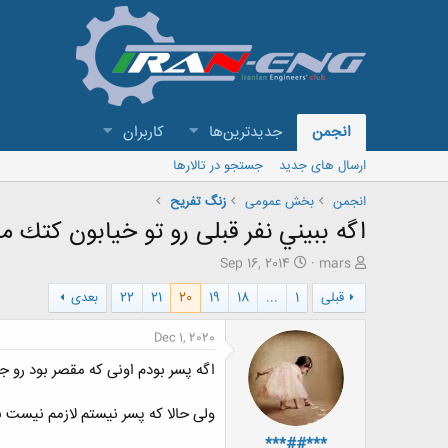
انجمن
جدیدترین‌ها
کاربران
ارسال های جدید
جستجو در تالارها
انجمن
بخش عمومی
زنگ تفريح
اگه ببيني نفر قبلی رو تو خيابون كتك م
ش
ت
Sep 16, 2014
mars
ر
ا
قبلی
1
...
18
19
20
21
22
بعدی
و
ر
ع
ی
ک
خ
Dec 1, 2020
ن
ش
اگه پسر بودم اونی که مقصر بود رو ج
ن
ر
د
و
ه
ع
ولی حالا که پسر نیستم لازمم نیست 
م
***##***
و