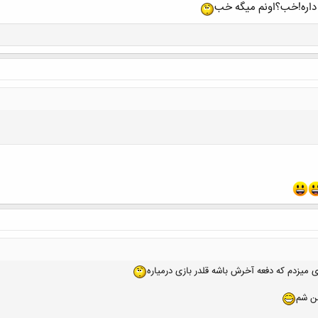
 داره!خب؟اونم میگه خب
کلیک کنید تا باز شود...
 میزدم که دفعه آخرش باشه قلدر بازی درمیاره
من شم