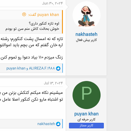
Jun 30, 2024
puyan khan گفت:
اوه تازه کنکور داری؟
خوش بحالت کاش منم سن تو بودم
nakhasteh
تازه که نه امسال پشت کنکورم؛ رشت
کاربر بیش فعال
اره خان گفتم که من بچم باید اموالتو
زنگ میزدم ۱۱۰ بیاد دعوا رو تموم کنن
و
ALIREZA.F.1988
و
puyan khan
ا
ک
ن
Jul 13, 2024
P
ش
ه
میشینم نکاه میکنم کتکش بزنن من 
ا
تو اشتباه مارو نکن کنکور اصلا عام
:
puyan khan
کاربر حرفه ای
و
nakhasteh
کاربر ممتاز
ا