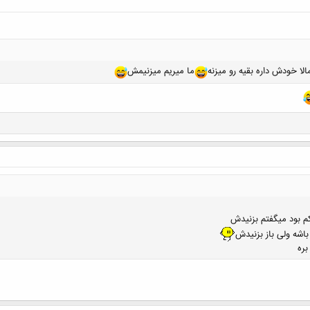
الا خودش داره بقیه رو میزنه
ما میریم میزنیمش
کم بود میگفتم بزنیدش
باشه ولی باز بزنیدش
ره
کلیک کنید تا باز شود...