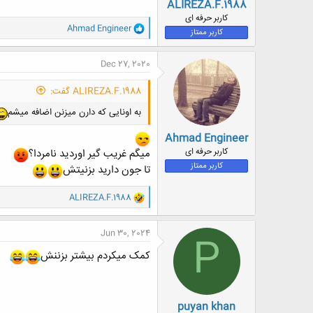
ALIREZA.F.1988
کاربر حرفه ای
و
Ahmad Engineer
کاربر ممتاز
ا
ک
ن
Dec 27, 2020
ش
ه
ALIREZA.F.1988 گفت:
ا
:
به اونایی که دارن میزنن اضافه میشم
Ahmad Engineer
کاربر حرفه ای
میگم غریب گیر اوردید نامردا؟
کاربر ممتاز
تا جون دارید بزنیتش
و
ALIREZA.F.1988
ا
ک
ن
Jun 30, 2024
P
ش
ه
کمک میکردم بیشتر بزننش
ا
:
puyan khan