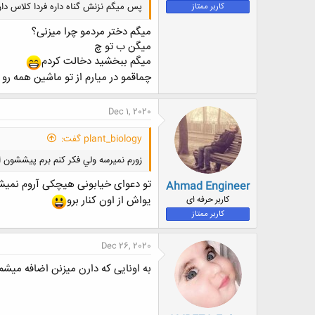
پس میگم نزنش گناه داره فردا کلاس د
کاربر ممتاز
میگم دختر مردمو چرا میزنی؟
میگن ب تو چ
میگم ببخشید دخالت کردم
چماقمو در میارم از تو ماشین همه رو 
Dec 1, 2020
plant_biology گفت:
زورم نميرسه ولي فكر كنم برم پيششون 
تو دعوای خیابونی هیچکی آروم نمیش
Ahmad Engineer
یواش از اون کنار برو
کاربر حرفه ای
کاربر ممتاز
Dec 26, 2020
به اونایی که دارن میزنن اضافه میشم