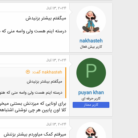
ک
ن
Jul 13, 2024
ش
ه
میگفتم بیشتر بزنیدش
ا
:
درسته اینم هست ولی واسه منی که هن
nakhasteh
کاربر بیش فعال
Jul 13, 2024
P
nakhasteh گفت:
میگفتم بیشتر بزنیدش
puyan khan
درسته اینم هست ولی واسه منی که هنوز
کاربر حرفه ای
برای اونایی که میزدنش بستنی میخر
کاربر ممتاز
کلا اون پایین هر چی نوشتی اشتباهه 
Jul 13, 2024
میرفتم کمک میاوردم بیشتر بزننش