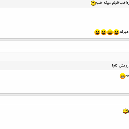
اره!خب؟اونم میگه خب
میزنم
ارومش كنم!
ه
کلیک کنید تا باز شود...