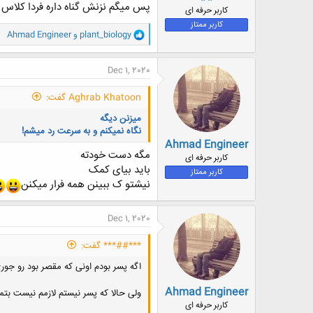
پس میگم نزنش گناه داره فردا کلاس
ض
کاربر حرفه ای
و
کاربر ممتاز
و
ع
plant_biology
و
Ahmad Engineer
ا
ک
ن
Dec 1, 2020
ش
ه
Aghrab Khatoon گفت:
ا
:
میزنن دیگه
نگاه نمیکنم و به سرعت رد میشم!
Ahmad Engineer
مگه دست خودته
کاربر حرفه ای
باید بیای کمک
کاربر ممتاز
نیشتو ک ببینن همه فرار میکنن
Dec 1, 2020
***##*** گفت:
اگه پسر بودم اونی که مقصر بود رو جوری
Ahmad Engineer
ولی حالا که پسر نیستم لازمم نیست بت
کاربر حرفه ای