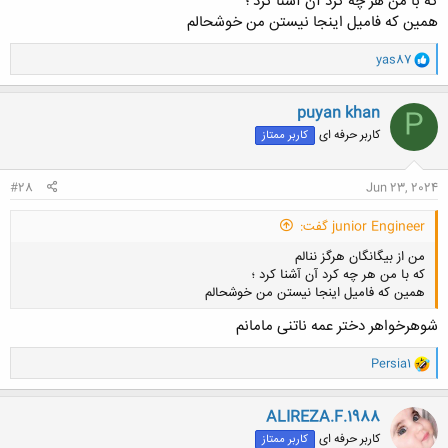
که با من هر چه کرد آن آشنا کرد ؛
همین که فامیل اینجا نیستن من خوشحالم
و
yas87
ا
ک
ن
puyan khan
P
ش
کاربر حرفه ای
کاربر ممتاز
ه
ا
:
#28
Jun 23, 2024
junior Engineer گفت:
من از بیگانگان هرگز ننالم
که با من هر چه کرد آن آشنا کرد ؛
همین که فامیل اینجا نیستن من خوشحالم
شوهرخواهر دختر عمه ناتنی مامانم
و
Persia1
ا
کلیک کنید تا باز شود...
ک
ن
ALIREZA.F.1988
ش
کاربر حرفه ای
کاربر ممتاز
ه