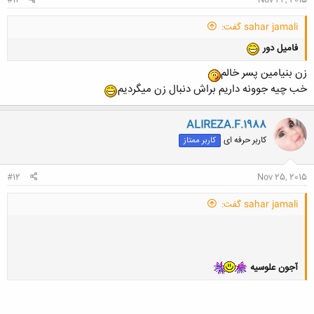
sahar jamali گفت:
فامیل دور
زن بنیامین پسر خالم
خب چیه جوونه داریم براش دنبال زن میگردیم
ALIREZA.F.1988
کاربر حرفه ای
کاربر ممتاز
#12
Nov 25, 2015
sahar jamali گفت:
آجون علوسیه