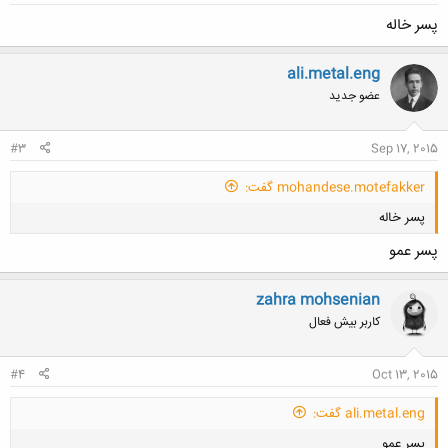
پسر خاله
ali.metal.eng
عضو جدید
#3
Sep 17, 2015
mohandese.motefakker گفت:
پسر خاله
پسر عمو
zahra mohsenian
کاربر بیش فعال
کلیک کنید تا باز شود...
#4
Oct 13, 2015
ali.metal.eng گفت:
پسر عمو