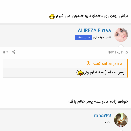
براش زودی ی دخملو نازو خندون می گیرم
ALIREZA.F.1988
کاربر حرفه ای
کاربر ممتاز
#19
Nov 28, 2015
sahar jamali گفت:
پسر عمه ام ( عمه ندارم ولی
)
خواهر زاده مادر عمه پسر خالم باشه
raha2211
عضو