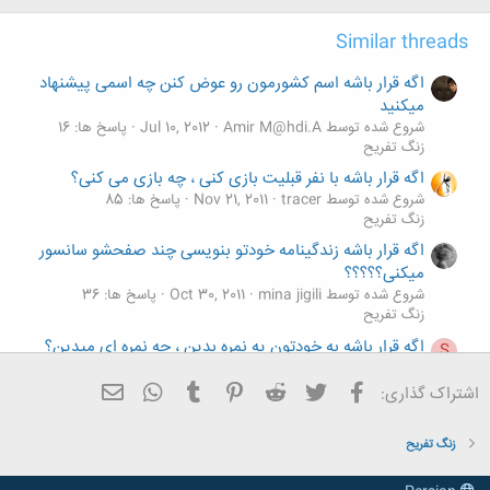
:
Similar threads
اگه قرار باشه اسم کشورمون رو عوض کنن چه اسمی پیشنهاد
میکنید
شروع شده توسط Amir M@hdi.A
Jul 10, 2012
پاسخ ها: 16
زنگ تفريح
اگه قرار باشه با نفر قبلیت بازی کنی ، چه بازی می کنی؟
شروع شده توسط tracer
Nov 21, 2011
پاسخ ها: 85
زنگ تفريح
اگه قرار باشه زندگینامه خودتو بنویسی چند صفحشو سانسور
میکنی؟؟؟؟؟
شروع شده توسط mina jigili
Oct 30, 2011
پاسخ ها: 36
زنگ تفريح
اگه قرار باشه به خودتون یه نمره بدین ، چه نمره ای میدین؟
S
شروع شده توسط saraaa
Mar 17, 2009
پاسخ ها: 90
زنگ تفريح
فیسبوک
تویتر
Reddit
Pinterest
Tumblr
ایمیل
WhatsApp
اشتراک گذاری:
اگه روبروی آینه قرار بگیری به خاطر امروزت به خودت چی
میگی؟؟؟؟؟؟؟؟؟؟؟؟؟
زنگ تفريح
شروع شده توسط sey
Aug 21, 2012
پاسخ ها: 55
زنگ تفريح