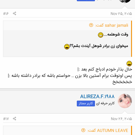
#16
Nov 25, 2015
sahar jamali گفت:
وقت شوهلمه...
میخوای زن برادر شوهل آیندت بشم؟؟
حال بذار خودم ادباج کنم بعد :|
پس اونوقت برام آستین بالا بزن .. حواستم باشه که برادر داشته باشه :|
خخخخخخ
ALIREZA.F.1988
کاربر حرفه ای
کاربر ممتاز
#17
Nov 26, 2015
AUTUMN LEAVE گفت: