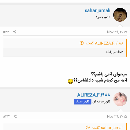
sahar jamali
عضو جدید
#22
Nov 29, 2015
ALIREZA.F.1988 گفت:
داداشم باشه
میخوای آجی باشم؟؟
آخه من کجام شبیه داداشاس؟؟
کلیک کنید تا باز شود...
ALIREZA.F.1988
کاربر حرفه ای
کاربر ممتاز
#23
Nov 29, 2015
sahar jamali گفت: