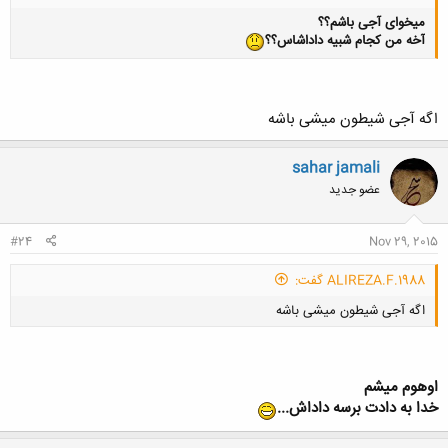
میخوای آجی باشم؟؟
آخه من کجام شبیه داداشاس؟؟
اگه آجی شیطون میشی باشه
sahar jamali
عضو جدید
#24
Nov 29, 2015
ALIREZA.F.1988 گفت:
اگه آجی شیطون میشی باشه
اوهوم میشم
خدا به دادت برسه داداش...
کلیک کنید تا باز شود...