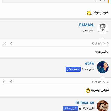
شوهرخواهر
.SAMAN.
عضو جدید
کلیک کنید تا باز شود...
#5
Oct 13, 2015
دختر عمه
eti68
عضو جدید
کاربر ممتاز
#6
Oct 13, 2015
دوس پسررم
ni_rosa_ce
کاربر حرفه ای
کاربر ممتاز