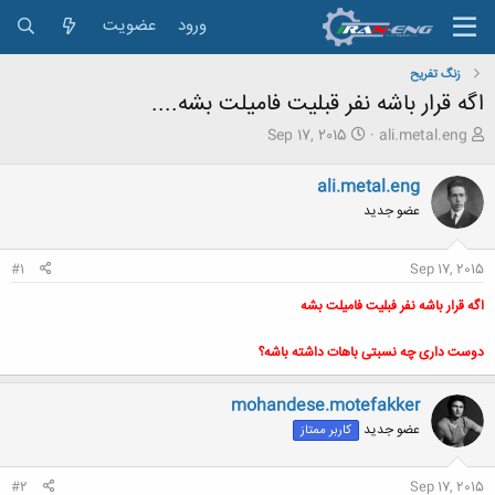
ورود
عضویت
زنگ تفريح
اگه قرار باشه نفر قبلیت فامیلت بشه....
ش
ت
Sep 17, 2015
ali.metal.eng
ر
ا
و
ر
ali.metal.eng
ع
ی
عضو جدید
ک
خ
ن
ش
ن
ر
#1
Sep 17, 2015
د
و
ه
ع
اگه قرار باشه نفر فبلیت فامیلت بشه
م
و
دوست داری چه نسبتی باهات داشته باشه؟
ض
و
ع
mohandese.motefakker
عضو جدید
کاربر ممتاز
#2
Sep 17, 2015