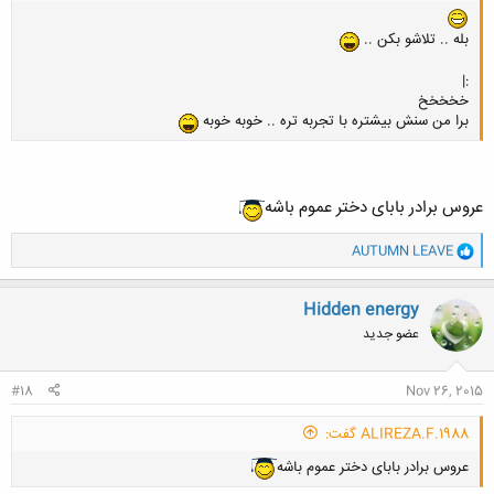
بله .. تلاشو بکن ..
:|
خخخخخ
برا من سنش بیشتره با تجربه تره .. خوبه خوبه
عروس برادر بابای دختر عموم باشه
و
AUTUMN LEAVE
ا
ک
ن
Hidden energy
ش
عضو جدید
ه
ا
:
#18
Nov 26, 2015
ALIREZA.F.1988 گفت:
عروس برادر بابای دختر عموم باشه