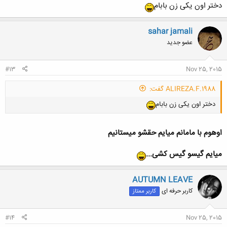
دختر اون یکی زن بابام
sahar jamali
عضو جدید
#13
Nov 25, 2015
ALIREZA.F.1988 گفت:
دختر اون یکی زن بابام
اوهوم با مامانم میایم حقشو میستانیم
میایم گیسو گیس کشی...
AUTUMN LEAVE
کاربر حرفه ای
کاربر ممتاز
#14
Nov 25, 2015