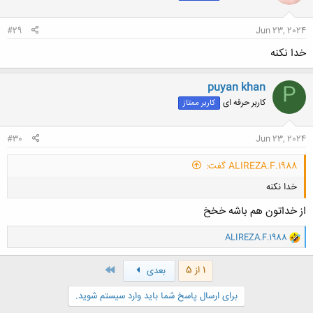
ا
:
#29
Jun 23, 2024
خدا نکنه
puyan khan
P
کاربر حرفه ای
کاربر ممتاز
#30
Jun 23, 2024
ALIREZA.F.1988 گفت:
خدا نکنه
از خداتون هم باشه خخخ
و
ALIREZA.F.1988
ا
ک
ن
آخر
1 از 5
بعدی
کلیک کنید تا باز شود...
ش
ه
برای ارسال پاسخ شما باید وارد سیستم شوید.
ا