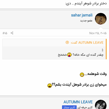
دخترِ برادرِ شوهرِ آیندم .. دی:
sahar jamali
عضو جدید
#15
Nov 25, 2015
AUTUMN LEAVE گفت:
:|
چقدر گنده ای مگه خاله؟
خخخخ
وقت شوهلمه...
میخوای زن برادر شوهل آیندت بشم؟؟
AUTUMN LEAVE
کاربر حرفه ای
کاربر ممتاز