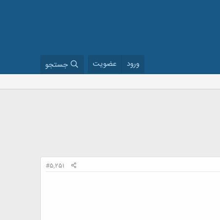
ورود
عضویت
جستجو
#5,251