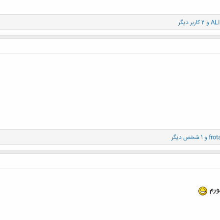
AL
و 2 کاربر دیگر
fro
و 1 شخص دیگر
ورم