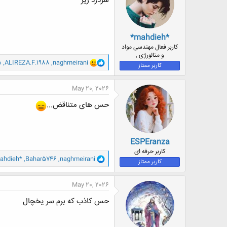
سردرد ریز
ا
:
*mahdieh*
کاربر فعال مهندسی مواد
و متالورژی ,
و
naghmeirani
,
ALIREZA.F.1988
,
ش
کاربر ممتاز
ا
ک
ن
May 20, 2026
ش
ه
حس های متناقض...
ا
:
ESPEranza
کاربر حرفه ای
و
ahdieh*
,
Bahar5746
,
naghmeirani
کاربر ممتاز
ا
ک
ن
May 20, 2026
ش
ه
حس کاذب که برم سر یخچال
ا
: