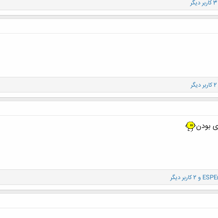
گر
گر
ی بودن
ESPE
و 2 کاربر دیگر