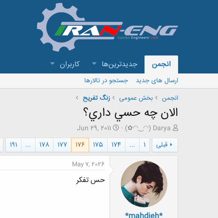
انجمن
جدیدترین‌ها
کاربران
ارسال های جدید
جستجو در تالارها
انجمن
بخش عمومی
زنگ تفريح
الان چه حسي داري؟
ش
ت
Jun 29, 2011
(✿◠‿◠) Darya
ر
ا
قبلی
1
...
174
175
176
177
178
...
191
و
ر
ع
ی
ک
خ
May 7, 2026
ن
ش
حس تفکر
ن
ر
د
و
ه
ع
م
*mahdieh*
و