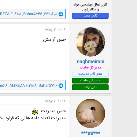
ض
کاربر فعال مهندسی مواد
و
و متالورژی ,
و
شبگرد23
,
Bahar5746
,
IREZA.F.1988
ع
کاربر ممتاز
ا
ک
ن
May 7, 2026
ش
ه
حس آرامش
ا
:
naghmeirani
مدیر کل سایت
عضو کادر مدیریت
مدیر کل سایت
و
tan68
,
ALIREZA.F.1988
,
Bahar5746
مدیر ارشد
ا
ک
ن
May 7, 2026
ش
ه
حس مدیریت
ا
مدیریت تعداد دلمه هایی که قراره بخ
:
***##***