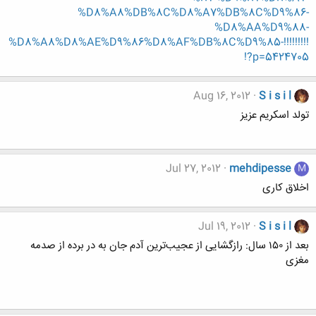
%D8%A8%DB%8C%D8%A7%DB%8C%D9%86-
%D8%AA%D9%88-
%D8%A8%D8%AE%D9%86%D8%AF%DB%8C%D9%85-!!!!!!!!!
!?p=5424705
Aug 16, 2012
S i s i l
تولد اسکریم عزیز
Jul 27, 2012
mehdipesse
M
اخلاق کاری
Jul 19, 2012
S i s i l
بعد از ۱۵۰ سال: رازگشایی از عجیب‌ترین آدم جان به در برده از صدمه
مغزی