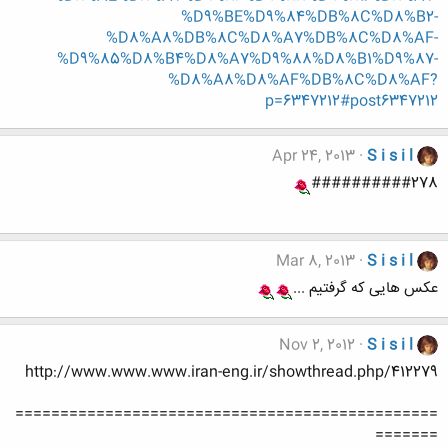
%D9%BE%D9%84%DB%8C%D8%B2-
%D8%A8%DB%8C%D8%A7%DB%8C%D8%AF-
%D9%85%D8%B4%D8%A7%D9%88%D8%B1%D9%87-
%D8%A8%D8%AF%DB%8C%D8%AF?
p=6347212#post6347212
Apr 24, 2013
S i s i l
##########278
Mar 8, 2013
S i s i l
عکس هایی که گرفتیم ...
Nov 2, 2012
S i s i l
http://www.www.www.iran-eng.ir/showthread.php/412279
===============================================
=======