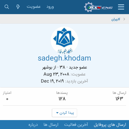
ورود
عضویت
کاربران
sadegh.khodam
عضو جدید
·
38
·
از
بوشهر
عضویت
Aug 23, 2008
آخرین بازدید
Dec 19, 2019
ارسال ها
پسندها
امتیاز
0
128
163
پیدا کردن
ارسال های پروفایل
آخرین فعالیت
ارسال ها
درباره