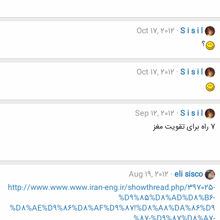
Oct 17, 2012
S i s i l
؟
Oct 17, 2012
S i s i l
Sep 12, 2012
S i s i l
7 راه برای تقویت مغز
Aug 19, 2012
eli sisco
http://www.www.www.iran-eng.ir/showthread.php/397025-
%D9%85%D8%AD%D8%B6-
%D8%AE%D9%86%D8%AF%D9%87!%D8%A8%DA%86%D9
%87-%D9%87%D8%A7-