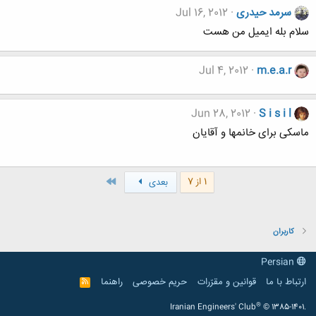
سرمد حیدری
Jul 16, 2012
سلام بله ایمیل من هست
Jul 4, 2012
m.e.a.r
Jun 28, 2012
S i s i l
ماسکی برای خانمها و آقایان
آخر
1 از 7
بعدی
کاربران
Persian
ارتباط با ما
قوانین و مقرّرات
حریم خصوصی
راهنما
R
S
S
®
Iranian Engineers' Club
© 1385-1401.