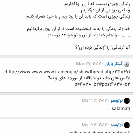
زندگی چیزی نیست که آن را واگذاریم
و با بی پروایی از آن درگذریم
زندگی چیزی است که باید آن را برداریم و با خود همراه کنیم
خداوند زندگی را به ما نبخشیده است تا از آن روی برگردانیم
... ... سرانجام خداوند از من و تو خواهد پرسید:
آیا "زندگی" را "زندگی کرده ای"؟
گیتار باران
Mar 27, 2012
http://www.www.www.iran-eng.ir/showthread.php/358671-
عکس-های-جالب-و-خلاقانه-از-مورچه-های-زنده?
p=4838052#post4838052
لوتوسو
Mar 23, 2012
salamati...
لوتوسو
Mar 23, 2012