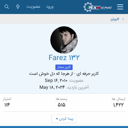
ورود
عضویت
کاربران
Farez 132
کاربر ممتاز
کاربر حرفه ای
·
از
هرجا که دل خوش است
عضویت
Sep 16, 2010
آخرین بازدید
May 18, 2024
ارسال ها
پسندها
امتیاز
114
515
1,422
پیدا کردن