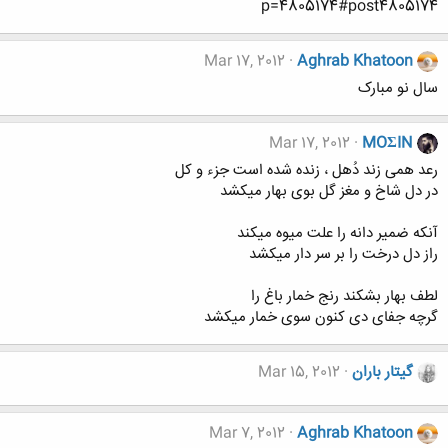
p=4805174#post4805174
Mar 17, 2012
Aghrab Khatoon
سال نو مبارک
Mar 17, 2012
MOΣIN
رعد همی زند دُهل ، زنده شده است جزء و کل
در دل شاخ و مغز گل بوی بهار می‏کشد
آن‏که ضمیر دانه را علت میوه می‏کند
راز دل درخت را بر سر دار می‏کشد
لطف بهار بشکند رنج خمار باغ را
گرچه جفای دی کنون سوی خمار می‏کشد
گیتار باران
Mar 15, 2012
Mar 7, 2012
Aghrab Khatoon