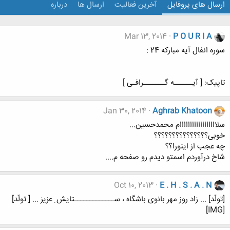
ارسال های پروفایل
آخرین فعالیت
ارسال ها
درباره
Mar 13, 2014
P O U R I A
سوره انفال آیه مبارکه 24 :
تاپیک: [ آیــــــه گـــــــرافـی ]
Jan 30, 2014
Aghrab Khatoon
سلاااااااااااااااااام محمدحسین...
خوبی؟؟؟؟؟؟؟؟؟؟؟؟؟؟؟
چه عجب از اینورا؟؟
شاخ درآوردم اسمتو دیدم رو صفحه م....
Oct 10, 2013
E . H . S . A . N
[تولّد] ... زاد روز مهر بانوی باشگاه ، ســـــــــــــتایش ِ عزیز ... [ تولّد]
[IMG]