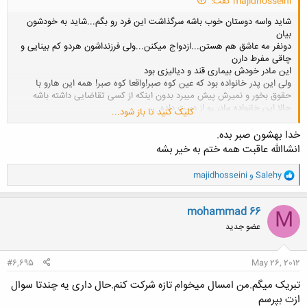
majidhosseini گفت:
شاید واسه دوستان خوب باشه سرگذاشت این فرد رو بگم...شاید به خودشون
بیان
دونفر مه عاشق هم هستن...ازدواج میکنن...ولی فرزنداشون هردو کم بینایی و
چاقی مفرط دارن
این مادر خودش بیماری قند و دیالیزی بود
ولی این پدر خانواده بود که عین کوه صبر!واقعا کوه صبر! همه این هارو با
حقوق بخور و نمیرش پیش میبرد بدون اینکه از کسی تقاضایی داشته باشه
حالا این خانواده مادر رو از دست داده
کلیک کنید تا باز شود...
و پدر موند و دو فرزند که تا اخر عمر باید خودشون کنار هم باشن و این پدر که
دلخوش همسرش بود الان نمی دونه باید چی کار کنه...اگه خودش تواناییشو از
خدا بهشون صبر بده.
دست بده!اگه خودش از دنیا بره بچه ها چه کنن؟
انشاالله عاقبت همه ختم به خیر بشه
نیومدم غمتون رو زیاد کنم...فقط میخوام بگم پشت هر صبری موفقیته! این
و
Salehy
و
majidhosseini
رتبه ها به گفته احسان خان یک عدده...مسیر دنیا به این چند تا عدد تغییر
ا
نمیکنه...بهتره شاکر باشیم و محکم تر ادامه بدیم دوستان
ک
ن
پیروزی از آن انسان های سختکوشه
mohammad 66
M
ش
عضو جدید
ه
ا
:
#6,695
May 26, 2012
تبریک میگم.من امسال میخوام تازه شرکت کنم.حال داری یه چندتا سوال
ازت بپرسم