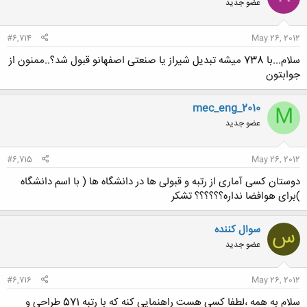
عضو جدید
#6,714
May 26, 2012
سلام...با 738 میشه تبدیل شیراز یا صنعتی اصفهانو قبول شد؟..ممنون از
جوابتون
mec_eng_2010
M
عضو جدید
#6,715
May 26, 2012
دوستان کسی آماری از رتبه و قبولی ها در دانشگاه ها ( با اسم دانشگاه
)برای هوافضا نداره؟؟؟؟؟؟ تشکر
سوال کننده
س
عضو جدید
#6,716
May 26, 2012
سلام به همه ،لطفا کسی هست راهنمایی کنه که با رتبه 571 طراحی و