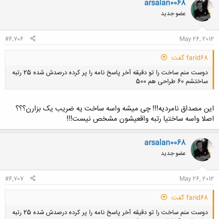
arsalan0068
عضو جدید
#6,706
May 26, 2012
farid68 گفت:
دوست منم ساخت را تو دقیقه آخر پاسخ نامه را پر کرده درصدش شده 25 رتبه
ساختشم 60 طراحی هم 500
این مصداق نامردیه!!! چی میشه واسه ساخت یه ضریب یک بزارن؟؟؟
اصلا واسه ساختیا رتبه واقعیشون مشخص نیست!!!
کلیک کنید تا باز شود...
arsalan0068
عضو جدید
#6,707
May 26, 2012
farid68 گفت:
دوست منم ساخت را تو دقیقه آخر پاسخ نامه را پر کرده درصدش شده 25 رتبه