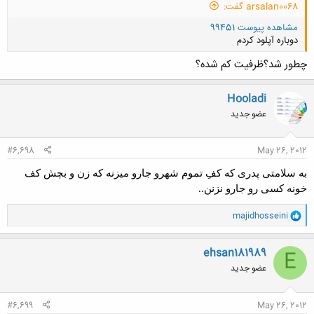
arsalan0068 گفت:
مشاهده پیوست 99451
دوباره آپلود کردم
چطور شد؟ظرفیت کم شده؟
Hooladi
عضو جدید
کلیک کنید تا باز شود...
#6,698
May 26, 2012
به سلامتی پدری که کفِ تموم شهرو جارو میزنه که زن و بچش کف
خونه کسی رو جارو نزنن..
و
majidhosseini
ا
ک
ن
ehsan181989
E
ش
عضو جدید
ه
ا
:
#6,699
May 26, 2012