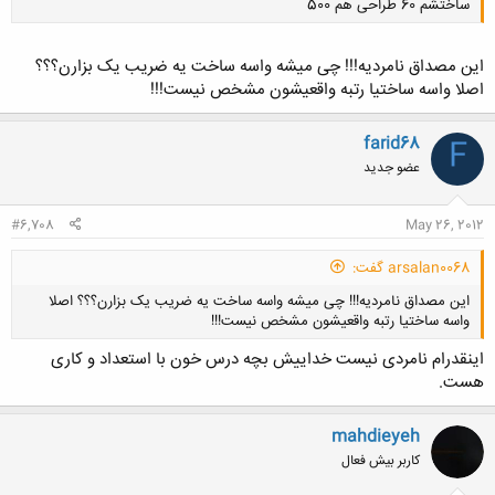
ساختشم 60 طراحی هم 500
این مصداق نامردیه!!! چی میشه واسه ساخت یه ضریب یک بزارن؟؟؟
اصلا واسه ساختیا رتبه واقعیشون مشخص نیست!!!
کلیک کنید تا باز شود...
farid68
F
عضو جدید
#6,708
May 26, 2012
arsalan0068 گفت:
این مصداق نامردیه!!! چی میشه واسه ساخت یه ضریب یک بزارن؟؟؟ اصلا
واسه ساختیا رتبه واقعیشون مشخص نیست!!!
اینقدرام نامردی نیست خداییش بچه درس خون با استعداد و کاری
هست.
mahdieyeh
کلیک کنید تا باز شود...
کاربر بیش فعال