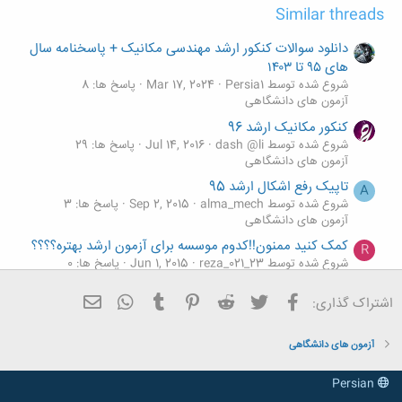
Similar threads
دانلود سوالات کنکور ارشد مهندسی مکانیک + پاسخنامه سال
های ۹۵ تا ۱۴۰۳
شروع شده توسط Persia1
Mar 17, 2024
پاسخ ها: 8
آزمون های دانشگاهی
کنکور مکانیک ارشد 96
شروع شده توسط dash @li
Jul 14, 2016
پاسخ ها: 29
آزمون های دانشگاهی
تاپیک رفع اشکال ارشد 95
A
شروع شده توسط alma_mech
Sep 2, 2015
پاسخ ها: 3
آزمون های دانشگاهی
کمک کنید ممنون!!کدوم موسسه برای آزمون ارشد بهتره؟؟؟؟
R
شروع شده توسط reza_021_23
Jun 1, 2015
پاسخ ها: 0
آزمون های دانشگاهی
فیسبوک
تویتر
Reddit
Pinterest
Tumblr
ایمیل
WhatsApp
اشتراک گذاری:
مشاوره : ارشد بخونم یا نه ؟
R
شروع شده توسط redboys
May 1, 2015
پاسخ ها: 8
آزمون های دانشگاهی
آزمون های دانشگاهی
Persian