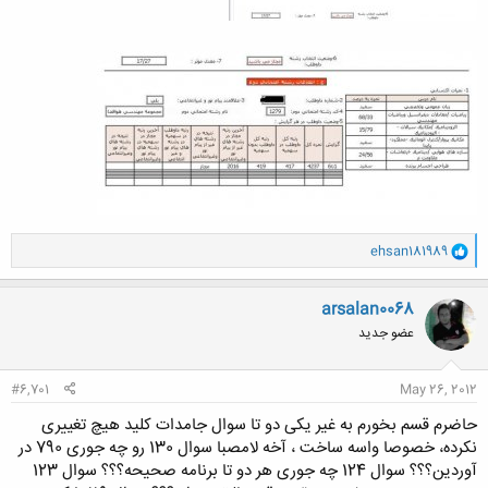
و
ehsan181989
ا
ک
ن
arsalan0068
ش
عضو جدید
ه
ا
:
#6,701
May 26, 2012
حاضرم قسم بخورم به غیر یکی دو تا سوال جامدات کلید هیچ تغییری
نکرده، خصوصا واسه ساخت ، آخه لامصبا سوال 130 رو چه جوری 790 در
آوردین؟؟؟ سوال 124 چه جوری هر دو تا برنامه صحیحه؟؟؟ سوال 123