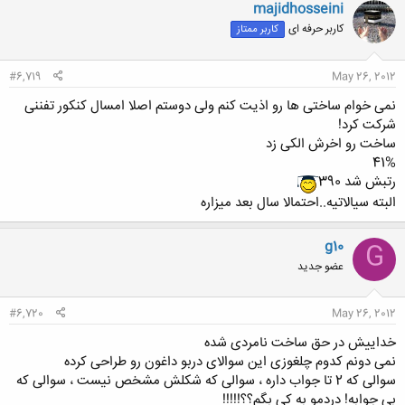
majidhosseini
کاربر حرفه ای
کاربر ممتاز
#6,719
May 26, 2012
نمی خوام ساختی ها رو اذیت کنم ولی دوستم اصلا امسال کنکور تفننی
شرکت کرد!
ساخت رو اخرش الکی زد
41%
رتبش شد 390
البته سیالاتیه..احتمالا سال بعد میزاره
g10
G
عضو جدید
#6,720
May 26, 2012
خداییش در حق ساخت نامردی شده
نمی دونم کدوم چلغوزی این سوالای دربو داغون رو طراحی کرده
سوالی که 2 تا جواب داره ، سوالی که شکلش مشخص نیست ، سوالی که
بی جوابه! دردمو به کی بگم؟؟!!!!!