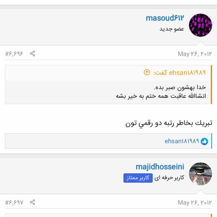
masoud612
عضو جدید
#6,696
May 26, 2012
ehsan181989 گفت:
خدا بهشون صبر بده.
انشاالله عاقبت همه ختم به خیر بشه
تبريك بخاطر رتبه دو رقمي تون
و
ehsan181989
ا
کلیک کنید تا باز شود...
ک
ن
majidhosseini
ش
کاربر حرفه ای
کاربر ممتاز
ه
ا
:
#6,697
May 26, 2012