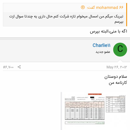
mohammad 66 گفت:
تبریک میگم.من امسال میخوام تازه شرکت کنم.حال داری یه چندتا سوال ازت
بپرسم
اگه با منی،البته بپرس
Charlie11
C
عضو جدید
کلیک کنید تا باز شود...
#6,700
May 26, 2012
سلام دوستان
کارنامه من