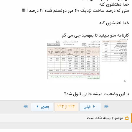
خدا لعنتشون کنه
منی که درصد ساخت نزدیک 40 می دونستم شده 12 درصد !!!!!
خدا لعنتشون کنه
کارنامه منو ببینید تا بفهمید چی می گم
با این وضعیت میشه جایی قبول شد؟
اول
آخر
224 از 294
قبلی
بعدی
موضوع بسته شده است.