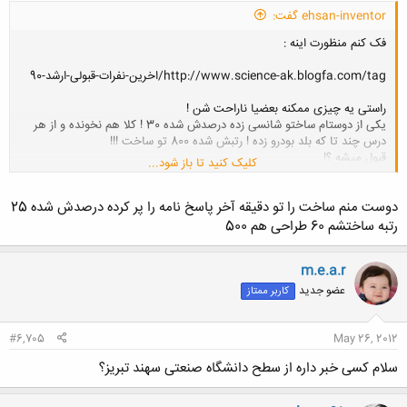
ehsan-inventor گفت:
فک کنم منظورت اینه :
http://www.science-ak.blogfa.com/tag/اخرین-نفرات-قبولی-ارشد-90
راستی یه چیزی ممکنه بعضیا ناراحت شن !
یکی از دوستام ساختو شانسی زده درصدش شده 30 ! کلا هم نخونده و از هر
درس چند تا که بلد بودرو زده ! رتبش شده 800 تو ساخت !!!
قبول میشه ؟!
کلیک کنید تا باز شود...
دوست منم ساخت را تو دقیقه آخر پاسخ نامه را پر کرده درصدش شده 25
رتبه ساختشم 60 طراحی هم 500
m.e.a.r
عضو جدید
کاربر ممتاز
#6,705
May 26, 2012
سلام کسی خبر داره از سطح دانشگاه صنعتی سهند تبریز؟