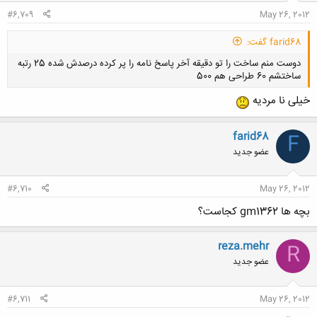
#6,709
May 26, 2012
farid68 گفت:
دوست منم ساخت را تو دقیقه آخر پاسخ نامه را پر کرده درصدش شده 25 رتبه
ساختشم 60 طراحی هم 500
خیلی نا مردیه
farid68
F
عضو جدید
کلیک کنید تا باز شود...
#6,710
May 26, 2012
بچه ها gm1362 کجاست؟
reza.mehr
R
عضو جدید
#6,711
May 26, 2012