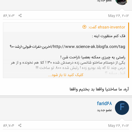
عضو جدید
ه
ا
:
#6,703
May 26, 2012
ehsan-inventor گفت:
فک کنم منظورت اینه :
http://www.science-ak.blogfa.com/tag/اخرین-نفرات-قبولی-ارشد-90
راستی یه چیزی ممکنه بعضیا ناراحت شن !
یکی از دوستام ساختو شانسی زده درصدش شده 30 ! کلا هم نخونده و از هر
درس چند تا که بلد بودرو زده ! رتبش شده 800 تو ساخت !!!
قبول میشه ؟!
کلیک کنید تا باز شود...
آره، ما ساختیا واقعا بد بختیم واقعا
farid68
F
عضو جدید
#6,704
May 26, 2012