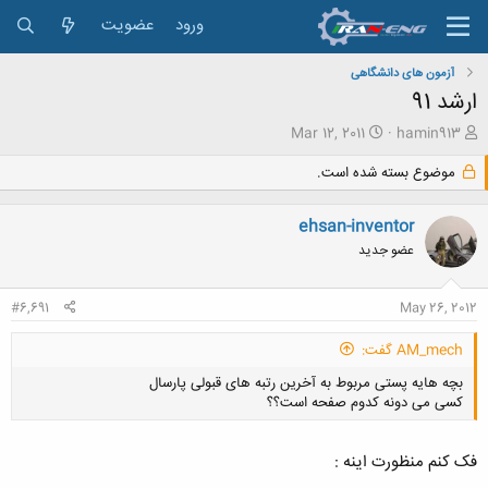
ورود
عضویت
آزمون های دانشگاهی
ارشد 91
ش
ت
Mar 12, 2011
hamin913
ر
ا
و
ر
موضوع بسته شده است.
ع
ی
ک
خ
ehsan-inventor
ن
ش
ن
ر
عضو جدید
د
و
ه
ع
#6,691
May 26, 2012
م
و
ض
AM_mech گفت:
و
بچه هایه پستی مربوط به آخرین رتبه های قبولی پارسال
ع
کسی می دونه کدوم صفحه است؟؟
فک کنم منظورت اینه :