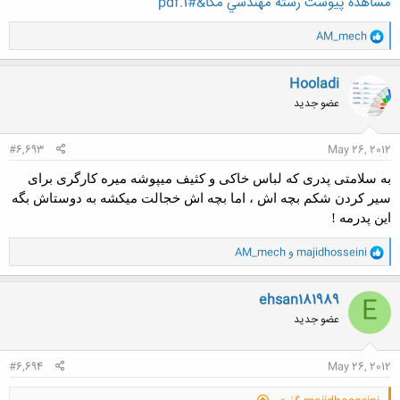
مشاهده پیوست رشته مهندسي مکا&#1.pdf
و
AM_mech
ا
کلیک کنید تا باز شود...
ک
ن
Hooladi
ش
عضو جدید
ه
ا
:
#6,693
May 26, 2012
به سلامتی پدری که لباس خاکی و کثیف میپوشه میره کارگری برای
سیر کردن شکم بچه اش ، اما بچه اش خجالت میکشه به دوستاش بگه
این پدرمه !
و
majidhosseini
و
AM_mech
ا
ک
ن
ehsan181989
E
ش
عضو جدید
ه
ا
:
#6,694
May 26, 2012