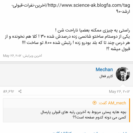
http://www.science-ak.blogfa.com/tag/اخرین-نفرات-قبولی-
کلیک کنید تا باز شود...
ارشد-90
راستی یه چیزی ممکنه بعضیا ناراحت شن !
یکی از دوستام ساختو شانسی زده درصدش شده 30 ! کلا هم نخونده و از
هر درس چند تا که بلد بودرو زده ! رتبش شده 800 تو ساخت !!!
قبول میشه ؟!
آخرین ویرایش:
May 26, 2012
Mechan
کاربر فعال
#6,692
May 26, 2012
AM_mech گفت:
بچه هایه پستی مربوط به آخرین رتبه های قبولی پارسال
کسی می دونه کدوم صفحه است؟؟