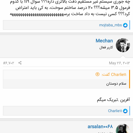
چه جوری سیستم غیر مستقیم دقت بالاتری داره؟؟؟ سوال 119 با کدوم
فرمول 3.5 میشه؟؟؟ 20 درصد ساختم سوخت، به کی باید اعتراض
کرد؟؟؟ کسی نیست به داد ساخت برسهههههههههههههههههههههههههه
و
mojtaba_mbs
ا
ک
ن
Mechan
ش
کاربر فعال
ه
ا
:
#6,702
May 26, 2012
Charlie11 گفت:
سلام دوستان
آفرین .تبریک میگم
و
Charlie11
ا
ک
کلیک کنید تا باز شود...
ن
arsalan0068
ش