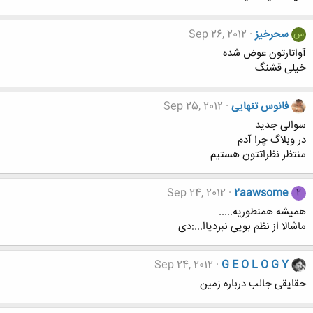
سحرخیز
Sep 26, 2012
س
آواتارتون عوض شده
خیلی قشنگ
فانوس تنهایی
Sep 25, 2012
سوالی جدید
در وبلاگ چرا آدم
منتظر نظراتتون هستیم
Sep 24, 2012
2aawsome
2
همیشه همنطوریه.....
ماشالا از نظم بویی نبردیاا...:دی
Sep 24, 2012
G E O L O G Y
حقایقی جالب درباره زمین