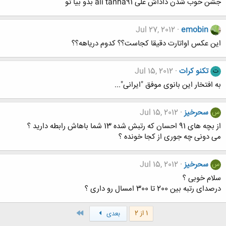
جشن خوب شدن داداش علی ali tanha91 بدو بیا تو
Jul 27, 2012
emobin
این عکس اواتارت دقیقا کجاست؟؟ کدوم دریاهه؟؟
تکنو کرات
Jul 15, 2012
ت
به افتخار این بانوی موفق "ایرانی"...
سحرخیز
Jul 15, 2012
س
از بچه های 91 احسان که رتبش شده 13 شما باهاش رابطه دارید ؟
می دونی چه جوری از کجا خونده ؟
سحرخیز
Jul 15, 2012
س
سلام خوبی ؟
درصدای رتبه بین 200 تا 300 امسال رو داری ؟
آخر
1 از 2
بعدی