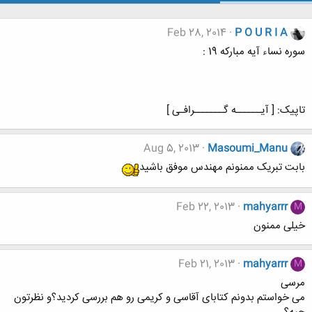
Feb 28, 2014
P O U R I A
سوره نساء آیه مبارکه 19 :
تاپیک: [ آیــــــه گـــــــرافـی ]
Aug 5, 2013
Masoumi_Manu
بابت تبریک ممنونم مهندس موفق باشید
Feb 22, 2013
mahyarrr
M
خیلی ممنون
Feb 21, 2013
mahyarrr
M
مرسی
می خواستم بدونم کتابای آقاسی و کریمی رو هم بررسی کردید؟و نظرتون