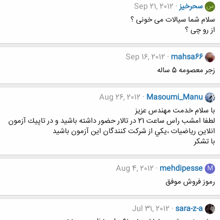
سحرخیز
Sep 21, 2012
س
سلام شما سیالات می خونی ؟
از رو چی ؟
Sep 16, 2012
mahsa66
زجر معصومه 5 ساله
Aug 26, 2012
Masoumi_Manu
با سلام خدمت مهندس عزيز
لطفا امشب راس ساعت 21 در تالار حضور داشته باشيد و در تاپيك آزمون
انلاين رياضيات ،يكي از شركت كنندگان اين آزمون باشيد
با تشكر
Aug 4, 2012
mehdipesse
M
رموز فروش موفق
Jul 31, 2012
sara-z-a