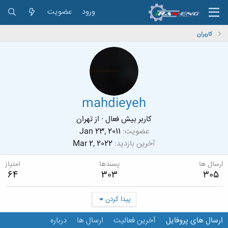
ورود
عضویت
کاربران
mahdieyeh
کاربر بیش فعال
·
از
تهران
عضویت
Jan 23, 2011
آخرین بازدید
Mar 2, 2022
ارسال ها
پسندها
امتیاز
64
303
305
پیدا کردن
ارسال های پروفایل
آخرین فعالیت
ارسال ها
درباره