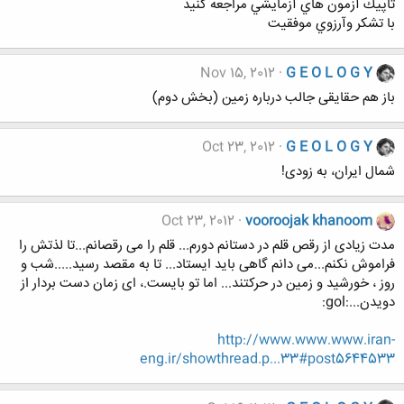
تاپيك آزمون هاي آزمايشي مراجعه كنيد
با تشكر وآرزوي موفقيت
Nov 15, 2012
G E O L O G Y
باز هم حقایقی جالب درباره زمین (بخش دوم)
Oct 23, 2012
G E O L O G Y
شمال ایران، به زودی!
Oct 23, 2012
vooroojak khanoom
مدت زیادی از رقص قلم در دستانم دورم... قلم را می رقصانم...تا لذتش را
فراموش نکنم...می دانم گاهی باید ایستاد... تا به مقصد رسید.....شب و
روز ، خورشید و زمین در حرکتند... اما تو بایست.، ای زمان دست بردار از
دویدن...:gol:
http://www.www.www.iran-
eng.ir/showthread.p...33#post5644533