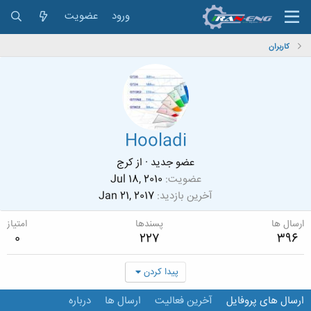
ورود
عضویت
کاربران
Hooladi
عضو جدید
·
از
کرج
عضویت
Jul 18, 2010
آخرین بازدید
Jan 21, 2017
ارسال ها
پسندها
امتیاز
0
227
396
پیدا کردن
ارسال های پروفایل
آخرین فعالیت
ارسال ها
درباره