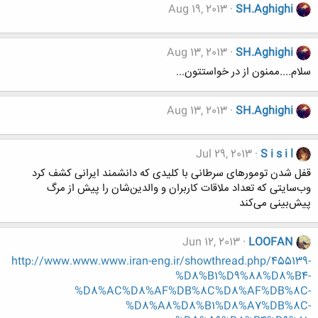
Aug 19, 2013
SH.Aghighi
Aug 13, 2013
SH.Aghighi
سلام....ممنون از در خواستتون...
Aug 13, 2013
SH.Aghighi
Jul 29, 2013
S i s i l
قفل شدن تومورهای سرطانی با کلیدی که دانشمند ایرانی کشف کرد
وب‌سایتی که تعداد ملاقات کاربران و والدین‌شان را پیش از مرگ
پیش‌بینی می‌کند
Jun 12, 2013
LOOFAN
http://www.www.www.iran-eng.ir/showthread.php/455139-
%D8%B1%D9%88%D8%B4-
%D8%AC%D8%AF%DB%8C%D8%AF%DB%8C-
%D8%A8%D8%B1%D8%A7%DB%8C-