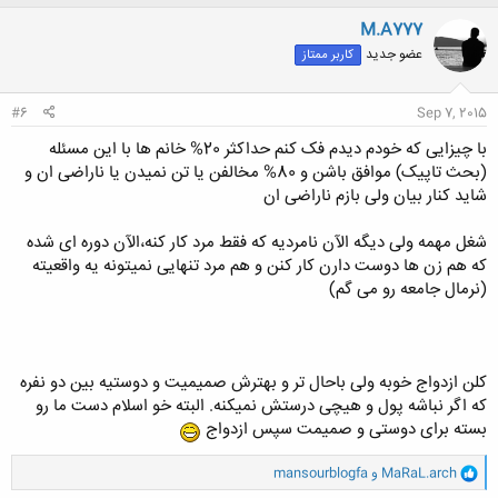
ک
ن
آره چون باید داشته باشی
M.A777
ش
.
عضو جدید
کاربر ممتاز
ه
مرد عزت خودشو تو قدرت تامین کنندکی میدونه.
ا
این یه اساس هستش تو مردا.
:
دقیقا
#6
Sep 7, 2015
.
اما بعضی ها دیگه به افراط میرن و همه ی این تامین کنندگی رو تو بخش اقتصاد و
با چیزایی که خودم دیدم فک کنم حداکثر 20% خانم ها با این مسئله
اشتغال میبینن.
(بحث تاپیک) موافق باشن و 80% مخالفن یا تن نمیدن یا ناراضی ان و
یکی از مهمترین ارکانش مادیاته
شاید کنار بیان ولی بازم ناراضی ان
.
در حالی که یکی از نیاز های اساسی زن عاطفه میباشد.
با عاطفه شکمت سیر نمیشه ، لباس تنت نمیشه
شغل مهمه ولی دیگه الآن نامردیه که فقط مرد کار کنه،الآن دوره ای شده
.
که هم زن ها دوست دارن کار کنن و هم مرد تنهایی نمیتونه یه واقعیته
طوری که اگه به یه خانوم بگید که یه مرد با اقتصاد کامل وعاطفه ناقص ، یک مرد با
(نرمال جامعه رو می گم)
اقتصاد ناقص و عاطفه کامل.
زن میگه میتونم برای اقتصاد صبر کنم . اما برای عاطفه نه.
عمرا از این حرفا خیلیا زدن
.
کلن ازدواج خوبه ولی باحال تر و بهترش صمیمیت و دوستیه بین دو نفره
حالا کسانی که میگن ما میخواییم به اقتصاد کامل برسیم و آنگاه ازدواج کنیم آیا کار
که اگر نباشه پول و هیچی درستش نمیکنه. البته خو اسلام دست ما رو
خوبی میکنن؟؟
دقیقا
بسته برای دوستی و صمیمت سپس ازدواج
.
تو جامعه ما و در این وضیت یک مرد دیگه خیلی سعی کنه میتونه تو سی سالگی
و
MaRaL.arch
و
mansourblogfa
اقتصاد و اشتغال خوبی داشته باشه.
ا
خیلی زود گفتی برو تا 35