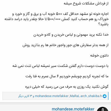
از فرداش مشکلات شروع میشه
اجاره خونه تو مشهد حداقل کف 500 خوبه آب و برق و گاز و خورد و
خوراک رو هم حساب کنید کمش 1/500/000 حالا چقدر باید درامد داشته
باشید؟
خدا نکنه برید مهمونی و لباس خریدن و کادو خریدن
از همه بدتر سفارش های جور واجور خانم ها رم بذارید روش
دلتون خوشه
با دوست دوست دارم گفتن شکمت سیر نمیشه لباس تنت نمی شه
ما که تجربه کردیم چوبشم خوردیم 6 سال عمرم به فنا رفت
گوش نکنید یک روزی به حرف من می رسید که خیلی دیره
و
shakiba.h
,
MaRaL.arch
,
mohandese.motefakker
و 3 کاربر دیگر
ا
ک
ن
mohandese.motefakker