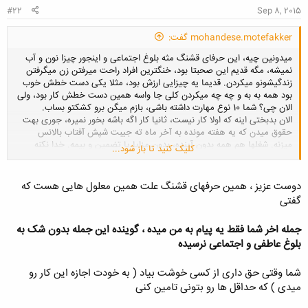
#22
Sep 8, 2015
mohandese.motefakker گفت:
میدونین چیه، این حرفای قشنگ مثه بلوغ اجتماعی و اینجور چیزا نون و آب
نمیشه، مگه قدیم این صحبتا بود، خنگترین افراد راحت میرفتن زن میگرفتن
زندگیشونو میکردن. قدیما یه چیزایی ارزش بود، مثلا یکی دست خطش خوب
بود همه به به و چه چه میکردن کلی جا واسه همین دست خطش کار بود، ولی
الان چی؟ شما 10 نوع مهارت داشته باشی، بازم میگن برو کشکتو بساب.
الان بدبختی اینه که اولا کار نیست، ثانیا کار اگه باشه بخور نمیره، جوری بهت
حقوق میدن که یه هفته مونده به آخر ماه ته جیبت شپش آفتاب بالانس
میزنه. شغلها هم همه بدون آینده، بدون مزایا یا تضمین و بیمه. خدا نکنه
کلیک کنید تا باز شود...
مریض بشی حقوق قطع در حالت بدتر اخراج و کلی هم خرج واسه درمان.
بعد در ضمن تو زمینه ازدواج یه نوع رقابت هم وجود داره، مثلا فرض کن شما از
دوست عزیز ، همین حرفهای قشنگ علت همین معلول هایی هست که
خانمی خوشت اومد، یک شخص دیگه هم از اون خانم خوشش اومد، کسی
گفتی
برنده این رقابت میشه که پول داشته باشه. این رقابته هم خیلی سخت کرده کار
رو...
جمله اخر شما فقط یه پیام به من میده ، گوینده این جمله بدون شک به
بلوغ عاطفی و اجتماعی نرسیده
شما وقتی حق داری از کسی خوشت بیاد ( به خودت اجازه این کار رو
میدی ) که حداقل ها رو بتونی تامین کنی