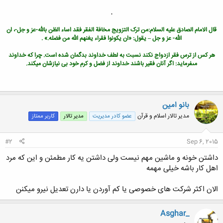
.
قال الامام الصادق عليه السلام:من ترک التزويج مخافة الفقر فقد اساء الظن بالله-عز و جل-، ان
الله- عز و جل – يقول: «ان يکونوا فقراء يغنهم الله من فضله.» .
هر کس از ترس فقر ازدواج نکند نسبت‏ به لطف خداوند بدگمان شده است. چرا که خداوند
مى‏فرمايد: اگر آنان فقير باشند خداوند از فضل و کرم خود بى نيازشان میکند.
بانو امین
مدیر تالار اسلام و قرآن
عضو کادر مدیریت
مدیر تالار
کاربر ممتاز
#2
Sep 6, 2015
داشتن خونه و ماشین مهم نیست ولی داشتن یه کار مطمئن و این که مرد
اهل کار باشه خیلی مهمه
الان اکثر شرکت های خصوصی یا کم آوردن یا دارن تعدیل نیرو میکنن
Asghar_