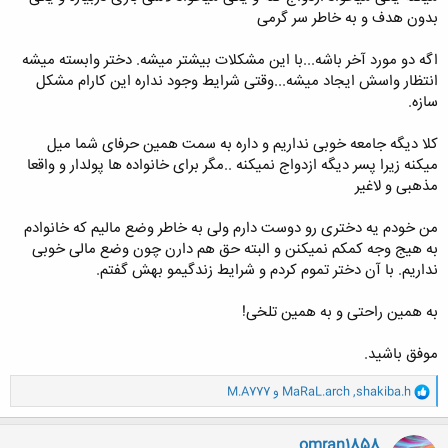
زندگی یعنی با هم تلاش کنید تا خونه و ماشین بخرید.
بدون هدف و به خاطر سر گرمی
.
خانوم هایی که دنبال مردهایی با اقتصاد کامل میگرید که سنش هم بالا رفته اینو
اگه دو مورد آخر باشه...با این مشکلات بیشتر میشه. دختر وابسته میشه
بدونید که
انتظار واسش ایجاد میشه...وقتی شرایط وجود نداره این کارام مشکل
نگاه این جور مردا تو زندگی و تو این سن مادی شده و رفته تو ساختار زندگی در حالی
که شور و عاطفه او سال های قبل بود که از بین رفت.
سازه.
رفته که رفته
کلا دیگه جامعه خوبی نداریم و داره به سمت همین حرفای شما میل
.
میکنه زیرا پسر دیگه ازدواج نمیکنه ..مگر برای خانواده ها پولدار و واقعا
.
مذهبی و لاغیر
قال الامام الصادق عليه السلام:من ترک التزويج مخافة الفقر فقد اساء الظن بالله-عز و
من خودم یه دختری رو دوست دارم ولی به خاطر وضع مالیم که خانوادم
جل-، ان الله- عز و جل – يقول: «ان يکونوا فقراء يغنهم الله من فضله.» .
به هیج وجه کمکم نمیکنن و البته حق هم دارن چون وضع مالی خوبی
هر کس از ترس فقر ازدواج نکند نسبت‏ به لطف خداوند بدگمان شده است. چرا که
نداریم. با آن دختر تموم کردم و شرایط زندگیمو بهش گفتم.
خداوند مى‏فرمايد: اگر آنان فقير باشند خداوند از فضل و کرم خود بى نيازشان میکند.
به همین راحتی و به همین تلخی!
موفق باشید.
و
shakiba.h
,
MaRaL.arch
و
M.A777
ا
ک
ن
omran1858