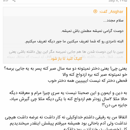
#14
Sep 8, 2015
Asghar_ گفت:
سلام مجدد...
دوست گرامی نمیشه مطمئن باش نمیشه.
البته نامزدی رو که شما تعریف میکنین ما جور دیگه تعریف میکنیم.
ببین با این دوست شدن ها هم جایی نمیرسه مگر این پول داشته باشی یعنی
همون شغل خوبی داشته باشی وگرنه دختر مردم الاف تو نیست که منتظر بمونه
کلیک کنید تا باز شود...
تو سربازیتو تموم کنی کار پیدا کنی بعد بیایی به خانوادت بگی که همینا خودش
کلی ماجرا داره. نمیشه دیگه....فقط تحت دو شرایط امکان داره انم اینه که هر
یعنی چی! یعنی دختر نمیتونه دو سه سال صبر کنه پسر به یه جایی برسه؟
دو خانواده واقعا خدایی و اعتقاد به دین داشته باشن و هوای پسر و دختر رو
خو نمیتونه صبر کنه بره ازدواج کنه والا
داشته باشن و حالت دوم اینه که پسر از جانب پدر تا مدت زمانی(حداقل تا ان
قحطی دختر که نیست اییییین همه دختر خوب
موقعی که سربازی و کارش و دانشگاه و...درست شه) ساپورت مالی بشه، کما
این که الان بیشتر سنی های در سنین پایین ازدواج میکنن...چون معمولا
به دین و ایمون و این صحبتا نیست یه سری چیزا مرام و معرفته دیگه
اعتقادشون بیشتره...من که اینطوری دیدم من خودم چند تا دوست سنی داشتم
حالا مثلا 2سال زودتر هم ازدواج کنه با یکی دیگه مثلا چی گیرش میاد،
و دیدم. کلا طرف های مشهد هم اینطور ازدواج ها بیشتر اتفاق میفته چون یه
شهر مذهبی هست.
جایزه می دن؟!
فک میکنم شما الان تو دوره نمیدونم چی بهش میگن جوگیر خوبه!؟
اتفاقا من یه رفیقی داشتم خداوکیلی نه کار داشت نه عرضه داشت هیچی
نداشت ولی آدم باحالی بود همیشه میرفتم پیشش اینقدر میخندیدیم
موفق باشید.
کل تخصصش در خنداندن بود،دلقکیه