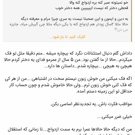
خو نمیتونه صبر کنه بره ازدواج کنه والا
قحطی دختر که نیست اییییین همه دختر خوب
به دین و ایمون و این صحبتا نیست یه سری چیزا مرام و معرفته دیگه
حالا مثلا 2سال زودتر هم ازدواج کنه با یکی دیگه مثلا چی گیرش میاد، جایزه
می دن؟!
کلیک کنید تا باز شود...
اتفاقا من یه رفیقی داشتم خداوکیلی نه کار داشت نه عرضه داشت هیچی
نداشت ولی آدم باحالی بود همیشه میرفتم پیشش اینقدر میخندیدیم
کل تخصصش در خنداندن بود،دلقکیه
داداش گلم دنبال استثنائات نگرد که بیچاره میشه ..منم دقیقا مثل تو فک
ایشون با یه دختر تقریبا پولدار و ازینا که آفتاب مهتاب ندیدن و این صحبت ها
میکردم...حالا از ما گفتن بود..من 5 سال از عمرمو فدای یه دختر کردم حالا
ازدواج کرد
هیچی به هیچی ...بیچاره شدم...داستان ها داره...
مثلا پدر دختره ترخیص کار خودروئه خودت حسابشو کن
اگه فک میکنی من خوش زبون نیستم سخت در اشتباهی ...من از هر کی
من همیشه واسم سوال بود این چطور با این خانواده وصلت کرد، خودش گفت
همیشه پا پیچشون بودم خواستگاری میرفتم با خود پدر چندبار صحبت کردم
که فک کنی خوش زبون ترم...ولی حالا خاموش شدم و چون حساب کار
چندبار بهم توهین شد رفتم و اومدم آخر قبول کردن،خود پدر دختره واسش کار
حداقل تو این زمینه دستم آمده.
گیر آورد خلاصه عروسیشون افتاد بعد سربازی پسره،این دوستم حتی مدرک
مهندسیشم از تنبلیش نتونست بگیره! از این ریزنمرات بهش دادن و رفت بعد از
مواظب فکرت باش..یه تجدیدنظر اساسی بکن.
چندین سال
خیلی ضرر میکنی....
خلاصه 70-80% اگر آدم بخواد میشه من یه آدمهایی رو میبینم ازدواج کردن که
در انتهای ذهنم هم خطور نمیکرد !!
من که دیگه حالا حالاها عمرا برم به سمت ازدواج....تا زمانی که استقلال