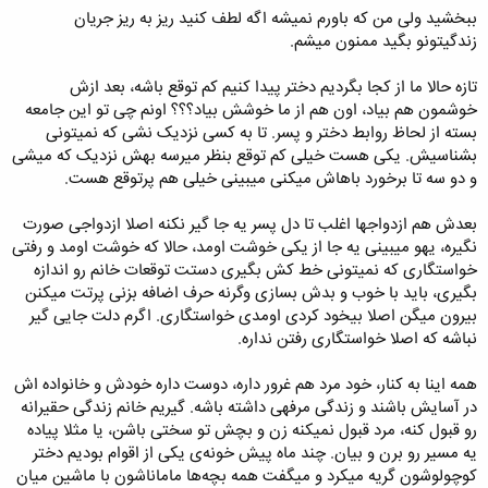
ببخشید ولی من که باورم نمیشه اگه لطف کنید ریز به ریز جریان
زندگیتونو بگید ممنون میشم.
تازه حالا ما از کجا بگردیم دختر پیدا کنیم کم توقع باشه، بعد ازش
خوشمون هم بیاد، اون هم از ما خوشش بیاد؟؟؟ اونم چی تو این جامعه
بسته از لحاظ روابط دختر و پسر. تا به کسی نزدیک نشی که نمیتونی
بشناسیش. یکی هست خیلی کم توقع بنظر میرسه بهش نزدیک که میشی
و دو سه تا برخورد باهاش میکنی میبینی خیلی هم پرتوقع هست.
بعدش هم ازدواجها اغلب تا دل پسر یه جا گیر نکنه اصلا ازدواجی صورت
نگیره، یهو میبینی یه جا از یکی خوشت اومد، حالا که خوشت اومد و رفتی
خواستگاری که نمیتونی خط کش بگیری دستت توقعات خانم رو اندازه
بگیری، باید با خوب و بدش بسازی وگرنه حرف اضافه بزنی پرتت میکنن
بیرون میگن اصلا بیخود کردی اومدی خواستگاری. اگرم دلت جایی گیر
نباشه که اصلا خواستگاری رفتن نداره.
همه اینا به کنار، خود مرد هم غرور داره، دوست داره خودش و خانواده اش
در آسایش باشند و زندگی مرفهی داشته باشه. گیریم خانم زندگی حقیرانه
رو قبول کنه، مرد قبول نمیکنه زن و بچش تو سختی باشن، یا مثلا پیاده
یه مسیر رو برن و بیان. چند ماه پیش خونه‌ی یکی از اقوام بودیم دختر
کوچولوشون گریه میکرد و میگفت همه بچه‌ها ماماناشون با ماشین میان