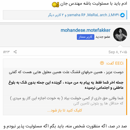
ادم باید با مسئولیت باشه مهندس جان
و
LM741
,
MaRaL.arch
,
yamaha R6
و 2 کاربر دیگر
ا
ک
ن
mohandese.motefakker
ش
عضو جدید
کاربر ممتاز
ه
ا
:
#23
Sep 8, 2015
EECi گفت:
دوست عزیز ، همین حرفهای قشنگ علت همین معلول هایی هست که گفتی
جمله اخر شما فقط یه پیام به من میده ، گوینده این جمله بدون شک به بلوغ
عاطفی و اجتماعی نرسیده
شما وقتی حق داری از کسی خوشت بیاد ( به خودت اجازه این کار رو میدی )
که حداقل ها رو بتونی تامین کنی
کلیک کنید تا باز شود...
ادم باید با مسئولیت باشه مهندس جان
صد در صد، اگه منظورت شخص منه، باید بگم اگه مسئولیت پذیر نبودم و