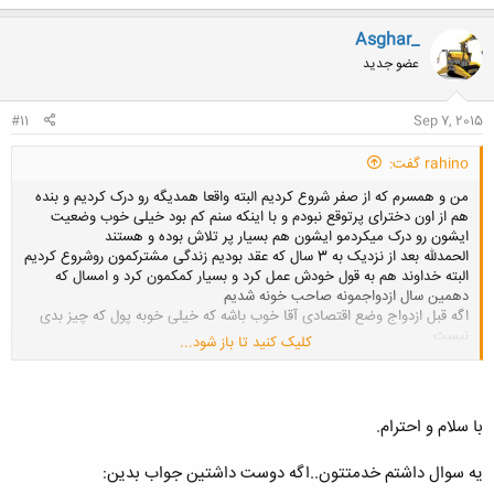
ک
ن
Asghar_
ش
عضو جدید
ه
ا
:
#11
Sep 7, 2015
rahino گفت:
من و همسرم که از صفر شروع کردیم البته واقعا همدیگه رو درک کردیم و بنده
هم از اون دخترای پرتوقع نبودم و با اینکه سنم کم بود خیلی خوب وضعیت
ایشون رو درک میکردمو ایشون هم بسیار پر تلاش بوده و هستند
الحمدلله بعد از نزدیک به 3 سال که عقد بودیم زندگی مشترکمون روشروع کردیم
البته خداوند هم به قول خودش عمل کرد و بسیار کمکمون کرد و امسال که
دهمین سال ازدواجمونه صاحب خونه شدیم
اگه قبل ازدواج وضع اقتصادی آقا خوب باشه که خیلی خوبه پول که چیز بدی
نیست
کلیک کنید تا باز شود...
اما اگه این مورد هم نباشه یک آقای جوان با همت و تلاش میتونه زندگی
خوبی روبسازه البته شرطش اینه که تنبل نباشه و توکلشم زیاد باشه
با سلام و احترام.
یه سوال داشتم خدمتتون..اگه دوست داشتین جواب بدین: