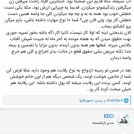
آب نمیشه، مگه قدیم این صحبتا بود، خنگترین افراد راحت میرفتن زن
میگرفتن زندگیشونو میکردن. قدیما یه چیزایی ارزش بود، مثلا یکی دست
خطش خوب بود همه به به و چه چه میکردن کلی جا واسه همین دست
خطش کار بود، ولی الان چی؟ شما 10 نوع مهارت داشته باشی، بازم میگن
برو کشکتو بساب.
الان بدبختی اینه که اولا کار نیست، ثانیا کار اگه باشه بخور نمیره، جوری
بهت حقوق میدن که یه هفته مونده به آخر ماه ته جیبت شپش آفتاب
بالانس میزنه. شغلها هم همه بدون آینده، بدون مزایا یا تضمین و بیمه.
خدا نکنه مریض بشی حقوق قطع در حالت بدتر اخراج و کلی هم خرج
واسه درمان.
بعد در ضمن تو زمینه ازدواج یه نوع رقابت هم وجود داره، مثلا فرض کن
شما از خانمی خوشت اومد، یک شخص دیگه هم از اون خانم خوشش
اومد، کسی برنده این رقابت میشه که پول داشته باشه. این رقابته هم
خیلی سخت کرده کار رو...
و
shakiba.h
و
رییس جمهورقلبها
ا
ک
ن
EECi
ش
مدیر بازنشسته
ه
ا
: