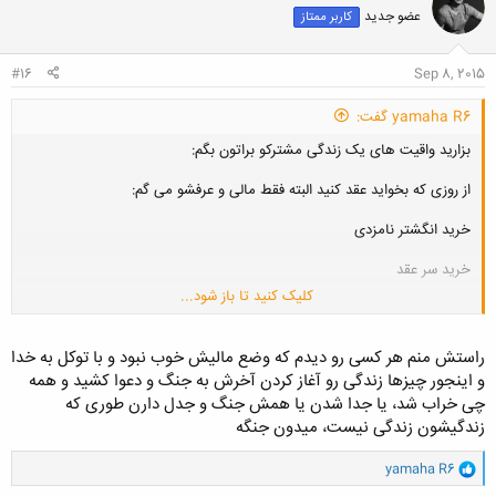
ش
عضو جدید
کاربر ممتاز
ه
ا
:
#16
Sep 8, 2015
yamaha R6 گفت:
بزارید واقیت های یک زندگی مشترکو براتون بگم:
از روزی که بخواید عقد کنید البته فقط مالی و عرفشو می گم:
خرید انگشتر نامزدی
خرید سر عقد
کلیک کنید تا باز شود...
مراسم بله برون
مراسم عقد
راستش منم هر کسی رو دیدم که وضع مالیش خوب نبود و با توکل به خدا
مراسم عروسی
و اینجور چیزها زندگی رو آغاز کردن آخرش به جنگ و دعوا کشید و همه
خریز 4 تیکه بزرگ که با داماده البته مشهد بقیه با عروس خانمه
چی خراب شد، یا جدا شدن یا همش جنگ و جدل دارن طوری که
رهن خونه
زندگیشون زندگی نیست، میدون جنگه
اجاره
و
خوش بینانه ترین حالت که کل موارد بالا بجر اجاره رو خانواده ها بدن
yamaha R6
ا