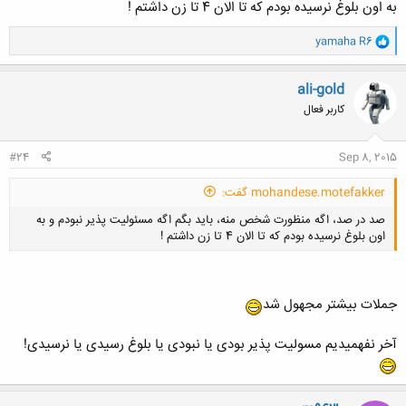
به اون بلوغ نرسیده بودم که تا الان 4 تا زن داشتم !
و
yamaha R6
ا
ک
ن
ali-gold
ش
کاربر فعال
ه
ا
:
#24
Sep 8, 2015
mohandese.motefakker گفت:
صد در صد، اگه منظورت شخص منه، باید بگم اگه مسئولیت پذیر نبودم و به
اون بلوغ نرسیده بودم که تا الان 4 تا زن داشتم !
جملات بیشتر مجهول شد
کلیک کنید تا باز شود...
آخر نفهمیدیم مسولیت پذیر بودی یا نبودی یا بلوغ رسیدی یا نرسیدی!