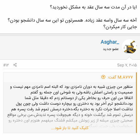
ایا در آن مدت سه سال عقد به مشکل نخوردید؟
آخه سه سال واسه عقد زیاده. همسرتون تو این سه سال دانشجو بودن؟
جایی کار میکردن؟
Asghar_
عضو جدید
#12
Sep 7, 2015
M.A777 گفت:
منظور من چیزی شبیه به دوران نامزدی بود که البته اسم نامزدی مهم نیست و
صمیمیت و راستی اصلش باشه،ولی به شوخی اون جمله رو گفتم
اتفاقا من اون حرف رو بخاطر یکی از دوستانم زدم که دقیقا مثل شما
بود،دانشجو ترم آخر بود یه دختری رو بیچاره دوست داشت ولی چون پول
نداشت اصلا جرات نکرد به دختره بگه،دختره درسش تموم شد رفت پسره هم
درسش تموم شد برگشت خونه و دیگه هیچوقت پسره ندیدش،من برخی مواقع
صحبتی چیزی میشه از زیر زبونش میکشم قشنگ میفهمم هنوزم اون دختره رو
میخواست ولی چیزی نمیگه
کلیک کنید تا باز شود...
چی میشد اگر این پسره و اون دختره دوست میشدن بعد حالا تو ایران بهش