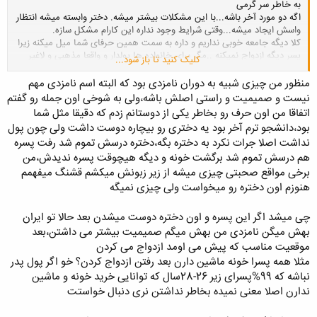
به خاطر سر گرمی
اگه دو مورد آخر باشه...با این مشکلات بیشتر میشه. دختر وابسته میشه انتظار
واسش ایجاد میشه...وقتی شرایط وجود نداره این کارام مشکل سازه.
کلا دیگه جامعه خوبی نداریم و داره به سمت همین حرفای شما میل میکنه زیرا
پسر دیگه ازدواج نمیکنه ..مگر برای خانواده ها پولدار و واقعا مذهبی و لاغیر
کلیک کنید تا باز شود...
من خودم یه دختری رو دوست دارم ولی به خاطر وضع مالیم که خانوادم به
هیج وجه کمکم نمیکنن و البته حق هم دارن چون وضع مالی خوبی نداریم. با
منظور من چیزی شبیه به دوران نامزدی بود که البته اسم نامزدی مهم
آن دختر تموم کردم و شرایط زندگیمو بهش گفتم.
نیست و صمیمیت و راستی اصلش باشه،ولی به شوخی اون جمله رو گفتم
به همین راحتی و به همین تلخی!
اتفاقا من اون حرف رو بخاطر یکی از دوستانم زدم که دقیقا مثل شما
موفق باشید.
بود،دانشجو ترم آخر بود یه دختری رو بیچاره دوست داشت ولی چون پول
نداشت اصلا جرات نکرد به دختره بگه،دختره درسش تموم شد رفت پسره
هم درسش تموم شد برگشت خونه و دیگه هیچوقت پسره ندیدش،من
برخی مواقع صحبتی چیزی میشه از زیر زبونش میکشم قشنگ میفهمم
هنوزم اون دختره رو میخواست ولی چیزی نمیگه
چی میشد اگر این پسره و اون دختره دوست میشدن بعد حالا تو ایران
بهش میگن نامزدی من بهش میگم صمیمیت بیشتر می داشتن،بعد
موقعیت مناسب که پیش می اومد ازدواج می کردن
مثلا همه پسرا خونه ماشین دارن بعد رفتن ازدواج کردن؟ خو اگر پول پدر
نباشه که 99%پسرای زیر 26-28سال که توانایی خرید خونه و ماشین
ندارن اصلا معنی نمیده بخاطر نداشتن نری دنبال خواستت