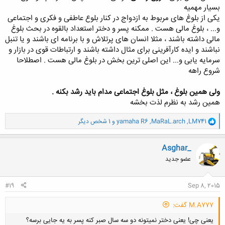
بسیار مهمیه
یکی از بلوغ های مربوط به ازدواج در کنار بلوع عاطفی و فکری و اجتماعی
و... ، بلوغ مالی هست . ممکنه پسر و دختر استعداد بالقوه در بحث بلوغ
مالی داشته باشند ، مثلا انسان های پرتلاش و با برنامه ای باشند و یا تنبل
نباشند و ایده کارآفرینی برای مثال داشته باشند و ارتباطات قوی در بازار و
سرمایه یابی و... این اصلی ترین بخش در بلوغ مالی هست . اصطلاحا
شروع راهه
ولی همین بلوغ ، مثل بلوغ اجتماعی مدام باید رشد بکنه .
همین رشد به نظرم لذت بخشه
و
LM741
,
MaRaL.arch
,
yamaha R6
و 1 شخص دیگر
ا
ک
ن
Asghar_
ش
عضو جدید
ه
ا
:
#19
Sep 8, 2015
M.A777 گفت:
یعنی چی! یعنی دختر نمیتونه دو سه سال صبر کنه پسر به یه جایی برسه؟