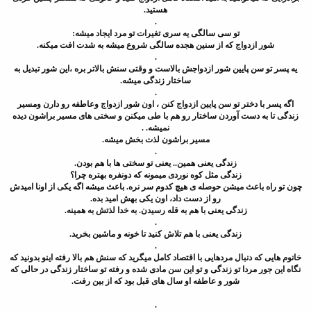
هستید.
.
تو سی سالگی یه سری تغیرات تو مرد ایجاد میشه:
شور ازدواج که از سنین هجده سالگی شروع میشه به شدت افت میکنه.
.
یه پسر تو سن پایین شور ازدواجش بالاست و وقتی سنش بالاتر بره ،این شور تبدیل به
ساختار زندگی میشه.
.
اگه پسر با دختر تو سن پایین ازدواج کنن ، اون شور ازدواج وعاطفه رو دارن ومسیر
زندگی تا به دست آوردن ساختار رو هم با طی میکنن و سختی های مسیر براشون دیده
نمیشه. .
مسیر براشون لذت بخش میشه.
.
زندگی یعنی همین.. یعنی تو سختی ها با هم بودن.
زندگی مثل کوه نوردی میمونه که دونفره بهتره چرا؟
چون تو راه باعث میشن حوصله ی هیچ کدوم سر نره. باعث میشه اگه یکی از اونا امیدش
رو از دست داد، اون یکی بهش امید بده.
زندگی یعنی با هم به قله رسیدن. به خدا لذتش به همینه.
.
زندگی یعنی با هم تلاش کنید تا خونه و ماشین بخرید.
.
خانوم هایی که دنبال مردهایی با اقتصاد کامل میگرید که سنش هم بالا رفته اینو بدونید که
نگاه این جور مردا تو زندگی و تو این سن مادی شده و رفته تو ساختار زندگی در حالی که
شور و عاطفه او سال های قبل بود که از بین رفت.
.