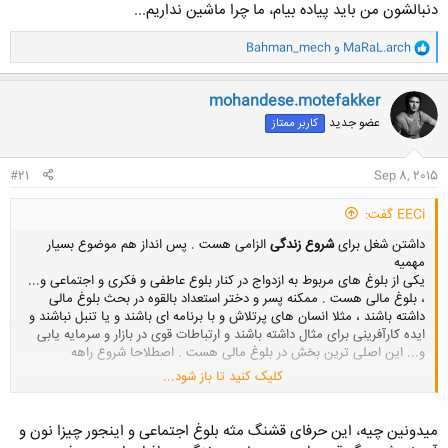
دنبالشون من باید پیاده بیام، ما چرا ماشین نداریم...
و
MaRaL.arch
و
Bahman_mech
ا
ک
ن
mohandese.motefakker
ش
عضو جدید
کاربر ممتاز
ه
ا
:
#21
Sep 8, 2015
EECi گفت:
داشتن شغل برای
شروع زندگی
الزامی هست . پس انداز هم موضوع بسیار
مهمیه
یکی از بلوغ های مربوط به ازدواج در کنار بلوع عاطفی و فکری و اجتماعی و...
، بلوغ مالی هست . ممکنه پسر و دختر استعداد بالقوه در بحث بلوغ مالی
داشته باشند ، مثلا انسان های پرتلاش و با برنامه ای باشند و یا تنبل نباشند و
ایده کارآفرینی برای مثال داشته باشند و ارتباطات قوی در بازار و سرمایه یابی
و... این اصلی ترین بخش در بلوغ مالی هست . اصطلاحا شروع راهه
کلیک کنید تا باز شود...
ولی همین بلوغ ، مثل بلوغ اجتماعی مدام باید رشد بکنه .
همین رشد به نظرم لذت بخشه
میدونین چیه، این حرفای قشنگ مثه بلوغ اجتماعی و اینجور چیزا نون و