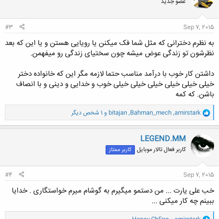
عضو جدید
#3
Sep 7, 2015
به نظرم دخترانی که مثل شما فک میکنن یا رویایی هستن و یا این که بعد
نظرشون تو زندگی عوض میشه چون سختیای زندگی رو میفهمن.
داشتن کار خوب با درآمد مناسب حتما لازمه مگر این که خانواده دختر
خیلی خیلی خیلی خیلی خیلی خیلی خوب و خدایی و دینی و با انصاف
باشن. که کمه
و
amirstark
,
Bahman_mech
,
bitajan
و 1 شخص دیگر
ا
ک
ن
LEGEND.MM
ش
کاربر فعال تالار موبایل
کاربر ممتاز
ه
ا
:
#4
Sep 7, 2015
خب علی یارت ... من دستمو میگیرم به گوشام میرم خواستگاری . خدایا
ببینم چه کار میکنی ...
و