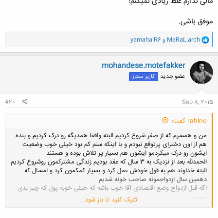
مالی ندارم غلط زیادی نمیکنم!
موفق باشی.
و
MaRaL.arch
و
yamaha R6
ا
ک
ن
mohandese.motefakker
ش
عضو جدید
کاربر ممتاز
ه
ا
:
#20
Sep 8, 2015
rahino گفت:
من و همسرم که از صفر شروع کردیم البته واقعا همدیگه رو درک کردیم و بنده
هم از اون دخترای پرتوقع نبودم و با اینکه سنم کم بود خیلی خوب وضعیت
ایشون رو درک میکردمو ایشون هم بسیار پر تلاش بوده و هستند
الحمدلله بعد از نزدیک به 3 سال که عقد بودیم زندگی مشترکمون روشروع کردیم
البته خداوند هم به قول خودش عمل کرد و بسیار کمکمون کرد و امسال که
دهمین سال ازدواجمونه صاحب خونه شدیم
اگه قبل ازدواج وضع اقتصادی آقا خوب باشه که خیلی خوبه پول که چیز بدی
نیست
کلیک کنید تا باز شود...
اما اگه این مورد هم نباشه یک آقای جوان با همت و تلاش میتونه زندگی
خوبی روبسازه البته شرطش اینه که تنبل نباشه و توکلشم زیاد باشه