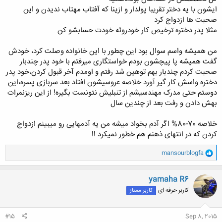
ایشون با یه دختر تقریبا پولدار و ازینا که آفتاب مهتاب ندیدن و این
صحبت ها ازدواج کرد
مثلا پدر دختره ترخیص کار خودروئه خودت حسابشو کن
من همیشه واسم سوال بود این چطور با این خانواده وصلت کرد، خودش
گفت همیشه پا پیچشون بودم خواستگاری میرفتم با خود پدر چندبار
صحبت کردم چندبار بهم توهین شد رفتم و اومدم آخر قبول کردن،خود پدر
دختره واسش کار گیر آورد خلاصه عروسیشون افتاد بعد سربازی پسره،این
دوستم حتی مدرک مهندسیشم از تنبلیش نتونست بگیره! از این ریزنمرات
بهش دادن و رفت بعد از چندین سال
خلاصه 70-80% اگر آدم بخواد میشه من یه آدمهایی رو میبینم ازدواج
کردن که در انتهای ذهنم هم خطور نمیکرد !!
و
mansourblogfa
ا
ک
ن
yamaha R6
ش
کاربر حرفه ای
کاربر ممتاز
ه
ا
:
#15
Sep 8, 2015