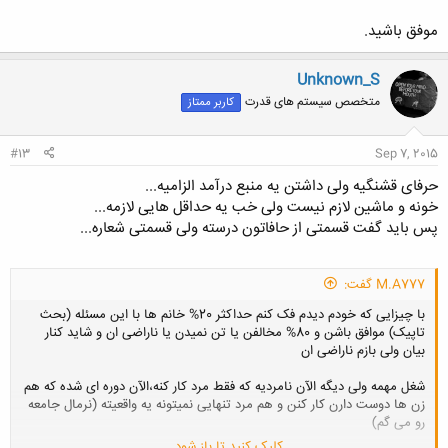
موفق باشید.
Unknown_S
متخصص سیستم های قدرت
کاربر ممتاز
#13
Sep 7, 2015
حرفای قشنگیه ولی داشتن یه منبع درآمد الزامیه...
خونه و ماشین لازم نیست ولی خب یه حداقل هایی لازمه...
پس باید گفت قسمتی از حافاتون درسته ولی قسمتی شعاره...
M.A777 گفت:
با چیزایی که خودم دیدم فک کنم حداکثر 20% خانم ها با این مسئله (بحث
تاپیک) موافق باشن و 80% مخالفن یا تن نمیدن یا ناراضی ان و شاید کنار
بیان ولی بازم ناراضی ان
شغل مهمه ولی دیگه الآن نامردیه که فقط مرد کار کنه،الآن دوره ای شده که هم
زن ها دوست دارن کار کنن و هم مرد تنهایی نمیتونه یه واقعیته (نرمال جامعه
رو می گم)
کلیک کنید تا باز شود...