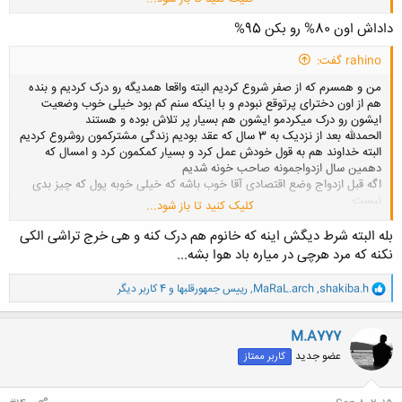
داداش اون 80% رو بکن 95%
کلن ازدواج خوبه ولی باحال تر و بهترش صمیمیت و دوستیه بین دو نفره که
اگر نباشه پول و هیچی درستش نمیکنه. البته خو اسلام دست ما رو بسته برای
rahino گفت:
دوستی و صمیمت سپس ازدواج
من و همسرم که از صفر شروع کردیم البته واقعا همدیگه رو درک کردیم و بنده
هم از اون دخترای پرتوقع نبودم و با اینکه سنم کم بود خیلی خوب وضعیت
ایشون رو درک میکردمو ایشون هم بسیار پر تلاش بوده و هستند
الحمدلله بعد از نزدیک به 3 سال که عقد بودیم زندگی مشترکمون روشروع کردیم
البته خداوند هم به قول خودش عمل کرد و بسیار کمکمون کرد و امسال که
دهمین سال ازدواجمونه صاحب خونه شدیم
اگه قبل ازدواج وضع اقتصادی آقا خوب باشه که خیلی خوبه پول که چیز بدی
نیست
کلیک کنید تا باز شود...
اما اگه این مورد هم نباشه یک آقای جوان با همت و تلاش میتونه زندگی
خوبی روبسازه البته شرطش اینه که تنبل نباشه و توکلشم زیاد باشه
بله البته شرط دیگش اینه که خانوم هم درک کنه و هی خرج تراشی الکی
نکنه که مرد هرچی در میاره باد هوا بشه...
و
shakiba.h
,
MaRaL.arch
,
رییس جمهورقلبها
و 4 کاربر دیگر
ا
ک
ن
M.A777
ش
عضو جدید
کاربر ممتاز
ه
ا
: