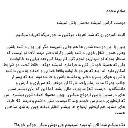
میگن نامزدی من بهش میگم صمیمیت بیشتر می داشتن،بعد موقعیت مناسب
که پیش می اومد ازدواج می کردن
سلام مجدد...
مثلا همه پسرا خونه ماشین دارن بعد رفتن ازدواج کردن؟ خو اگر پول پدر نباشه
که 99%پسرای زیر 26-28سال که توانایی خرید خونه و ماشین ندارن اصلا معنی
دوست گرامی نمیشه مطمئن باش نمیشه.
نمیده بخاطر نداشتن نری دنبال خواستت
نمیخوام الکی دفاع کنم از خودم ولی حقیقتن منظورم این صحبت بود.
البته نامزدی رو که شما تعریف میکنین ما جور دیگه تعریف میکنیم.
ببین با این دوست شدن ها هم جایی نمیرسه مگر این پول داشته باشی
یعنی همون شغل خوبی داشته باشی وگرنه دختر مردم الاف تو نیست که
منتظر بمونه تو سربازیتو تموم کنی کار پیدا کنی بعد بیایی به خانوادت
بگی که همینا خودش کلی ماجرا داره. نمیشه دیگه....فقط تحت دو شرایط
امکان داره انم اینه که هر دو خانواده واقعا خدایی و اعتقاد به دین داشته
باشن و هوای پسر و دختر رو داشته باشن و حالت دوم اینه که پسر از
جانب پدر تا مدت زمانی(حداقل تا ان موقعی که سربازی و کارش و
دانشگاه و...درست شه) ساپورت مالی بشه، کما این که الان بیشتر سنی
های در سنین پایین ازدواج میکنن...چون معمولا اعتقادشون بیشتره...من
که اینطوری دیدم من خودم چند تا دوست سنی داشتم و دیدم. کلا طرف
های مشهد هم اینطور ازدواج ها بیشتر اتفاق میفته چون یه شهر مذهبی
هست.
فک میکنم شما الان تو دوره نمیدونم چی بهش میگن جوگیر خوبه!؟