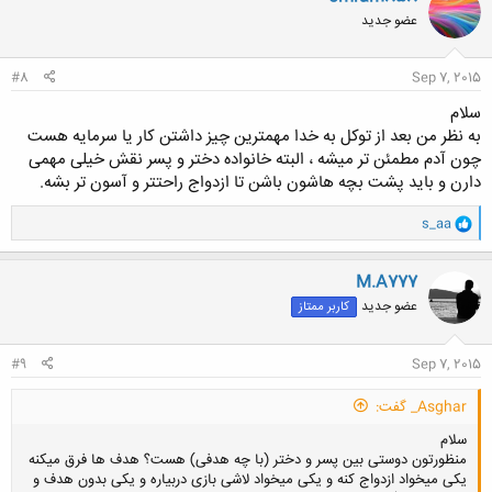
ش
عضو جدید
ه
ا
:
#8
Sep 7, 2015
سلام
به نظر من بعد از توکل به خدا مهمترین چیز داشتن کار یا سرمایه هست
چون آدم مطمئن تر میشه ، البته خانواده دختر و پسر نقش خیلی مهمی
دارن و باید پشت بچه هاشون باشن تا ازدواج راحتتر و آسون تر بشه.
و
s_aa
ا
ک
ن
M.A777
ش
عضو جدید
کاربر ممتاز
ه
ا
:
#9
Sep 7, 2015
Asghar_ گفت:
سلام
منظورتون دوستی بین پسر و دختر (با چه هدفی) هست؟ هدف ها فرق میکنه
یکی میخواد ازدواج کنه و یکی میخواد لاشی بازی دربیاره و یکی بدون هدف و