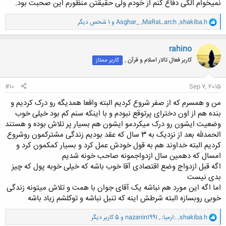
نمیخوام الکی دفاع کنم از خودم ولی حقیقتن منظورم این صحبت بود.
و
shakiba.h
,
MaRaL.arch
,
Asghar_
و 1 شخص دیگر
ا
ک
ن
rahino
ش
کاربر فعال تالار اسلام و قرآن ,
کاربر ممتاز
ه
ا
:
#10
Sep 7, 2015
من و همسرم که از صفر شروع کردیم البته واقعا همدیگه رو درک کردیم و
بنده هم از اون دخترای پرتوقع نبودم و با اینکه سنم کم بود خیلی خوب
وضعیت ایشون رو درک میکردمو ایشون هم بسیار پر تلاش بوده و هستند
الحمدلله بعد از نزدیک به 3 سال که عقد بودیم زندگی مشترکمون روشروع
کردیم البته خداوند هم به قول خودش عمل کرد و بسیار کمکمون کرد و
امسال که دهمین سال ازدواجمونه صاحب خونه شدیم
اگه قبل ازدواج وضع اقتصادی آقا خوب باشه که خیلی خوبه پول که چیز
بدی نیست
اما اگه این مورد هم نباشه یک آقای جوان با همت و تلاش میتونه زندگی
خوبی روبسازه البته شرطش اینه که تنبل نباشه و توکلشم زیاد باشه
و
shakiba.h
,
.:ارمیا:.
,
nazanin1991
و 5 کاربر دیگر
ا