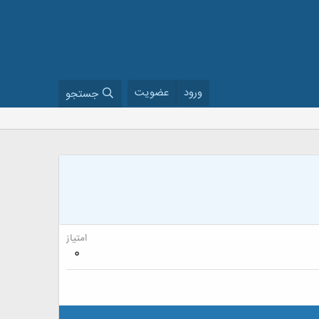
ورود
عضویت
جستجو
امتیاز
0