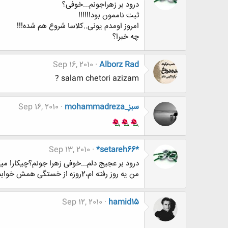
درود بر زهراجونم...خوفی؟
ثبت ناممون بود!!!!!!
امروز اومدم یونی..کلاسا شروع هم شده!!!
چه خبرا؟
Sep 16, 2010
Alborz Rad
salam chetori azizam ?
mohammadreza_سبز
Sep 16, 2010
Sep 13, 2010
*setareh66*
درود بر عجیج دلم...خوفی زهرا جونم؟چیکارا م
من یه روز رفته ام،2روزه از خستگی همش خوابم!!![IMG]
Sep 12, 2010
hamid15