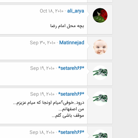
Oct 18, 2010
ali_arya
بچه محل امام رضا
Sep 30, 2010
Matinnejad
Sep 19, 2010
*setareh66*
Sep 19, 2010
*setareh66*
درود..خوفی؟میام اونجا که میام عزیزم...
من اصفهانم...
موقف باشی گلم...
Sep 18, 2010
*setareh66*