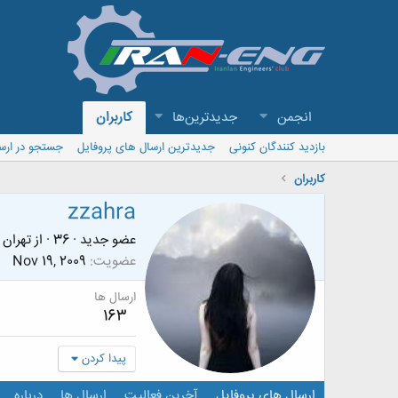
انجمن
جدیدترین‌ها
کاربران
بازدید کنندگان کنونی
جدیدترین ارسال های پروفایل
جستجو در ارس
کاربران
zzahra
عضو جدید
·
36
·
از
تهران
عضویت
Nov 19, 2009
ارسال ها
163
پیدا کردن
ارسال های پروفایل
آخرین فعالیت
ارسال ها
درباره