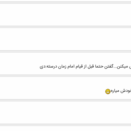
ش میکنن...گفتن حتما قبل از قیام امام زمان درسته:دی
خودش میاره