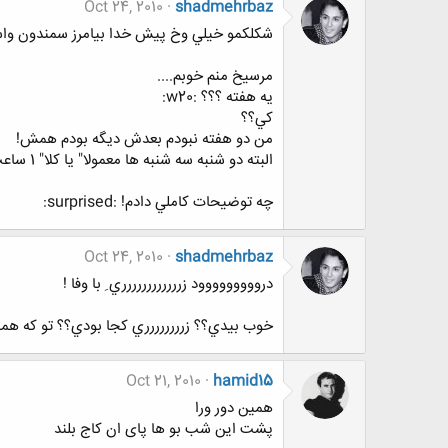
Oct 24, 2010
shadmehrbaz
شكلكمو خيلي وخ پيش خدا بيامرز سمندون واسم
مرسيخ منم خوبم....
يه هفته ؟؟؟ :w20:
كي؟؟
من دو هفته نبودم بعدش ديگه بودم همش!
البته دو شنبه سه شنبه ها معمولا" يا كلا" 1 ساعت بيشتر نميام چون يوني هستم
چه توضيحات كاملي دادم! :surprised:
Oct 24, 2010
shadmehrbaz
درووووووووود زرررررررررررري ِ با وفا !
خوب بيدي؟؟ زرررررررري كجا بودي؟؟ تو كه همچي
Oct 21, 2010
hamid15
همین دور ورا
پشت این شب بو ها پای ان کاج بلند