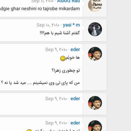
Sep 11, 2010
Alborz Rad
 ghar neshini ro tajrobe mikardam!!!!!!
Sep 10, 2010
yasi * m
گفتم آشنا شیم با هم!!!!
Sep 9, 2010
eder
ها خوبُم
تو چطوری زهرا؟
من که پای تی وی نمیشینم .... عید شد یا نه ؟
Sep 9, 2010
eder
Sep 9, 2010
eder