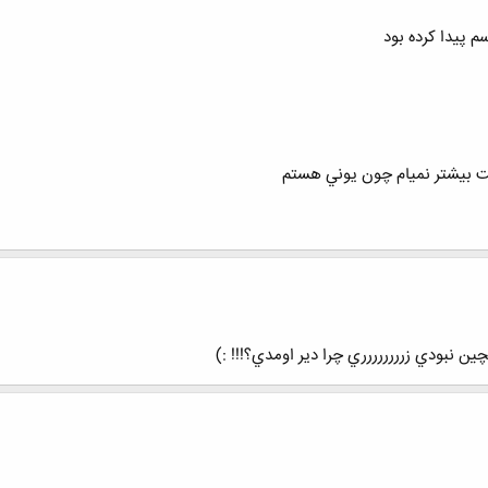
 پيدا كرده بود
ن نبودي زرررررررري چرا دير اومدي؟!!! :)