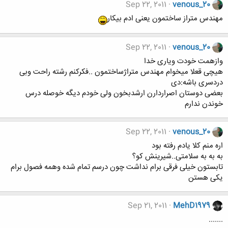
Sep 22, 2011
venous_20
مهندس متراز ساختمون یعنی ادم بیکار
Sep 22, 2011
venous_20
وازهمت خودت ویاری خدا
هیچی قعلا میخوام مهندس متراژساختمون ..فکرکنم رشته راحت وبی
دردسری باشه:دی
بعضی دوستان اصراردارن ارشدبخون ولی خودم دیگه خوصله درس
خوندن ندارم
Sep 22, 2011
venous_20
اره منم کلا یادم رفته بود
به به به سلامتی..شیرینش کو؟
تابستون خیلی فرقی برام نداشت چون درسم تمام شده وهمه فصول برام
یکی هستن
Sep 21, 2011
MehD1979
.......