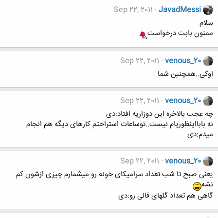
Sep 22, 2011
JavadMessi
سلام
ممنون بابت درخواست
Sep 22, 2011
venous_20
اوکی..همچنین شما
Sep 22, 2011
venous_20
چه عجب بالاخره این دوزاریه افتاد:دی
نه بابااینظوریام نیست..توساعات استراحتم کارهای دیگه هم انجام
میدم:دی
Sep 22, 2011
venous_20
یعنی صبح تا شب تعداد سرامیکای خونه رو میشمارم چیزی ازشون کم
نشه
گاهی هم تعداد گلهای قالی رو:دی