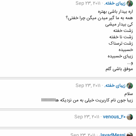
زیبای خفته.
Sep 23, 2011
اره بیدار باشی بهتره
همه به ما گیر میدن میگن چرا خفتی؟
کی بیدار میشی
زشت خفته
زشت نا خفته
زشت ترسناک
خسبیده
زیبای خسبیده
و...
موفق باشی گلم
زیبای خفته.
Sep 23, 2011
سلام
زیبا جون نام کاربریت خیلی به من نزدیکه هاااااااااااا
Sep 23, 2011
venous_20
Sep 23, 2011
JavadMessi