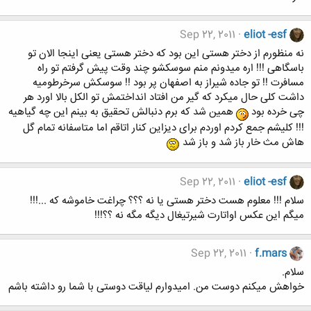
Sep 22, 2011
eliot -esf
نه منظورم از دختر هستی این بود که دختر هستی یعنی اینجا الان تو
باسگاهی !!! اره میدونم منم سوسکشو چند وقت پیش گرفتم تو راه
مسافرت !! تو جاده شیراز به اصفهان پر بود !! سوسکش سرخرطومیه
داشت کلی حال میکرد که گیر من افتاد انداختمش تو الکل بالا اورد هر
چی خرده بود
همین شد که برم دنبالش تحقیق به بینم این چه گیاهیه
!!! کلیشم جمع کردم اوردم برای دیزاین کنار اتاقم اما متاسفانه تمام گل
هاش مث خار باز شد و باز شد
Sep 22, 2011
eliot -esf
سلام !!! معلوم هست دختر هستی یا نه ؟؟؟ چراغت خاموشه که ...!!!
میگم این عکس اواتارت شیرتیغال دیگه مگه نه ؟؟!!!
Sep 22, 2011
f.mars
سلام.
خواهش میکنم دوست من. امیدوارم لیاقت دوستی با شما رو داشته باشم