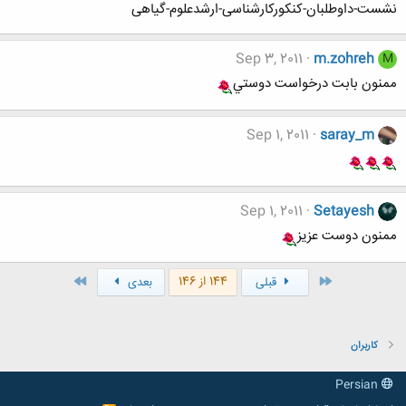
نشست-داوطلبان-کنکورکارشناسی-ارشدعلوم-گیاهی
Sep 3, 2011
m.zohreh
M
ممنون بابت درخواست دوستي
Sep 1, 2011
saray_m
Sep 1, 2011
Setayesh
ممنون دوست عزیز
اول
آخر
144 از 146
قبلی
بعدی
کاربران
Persian