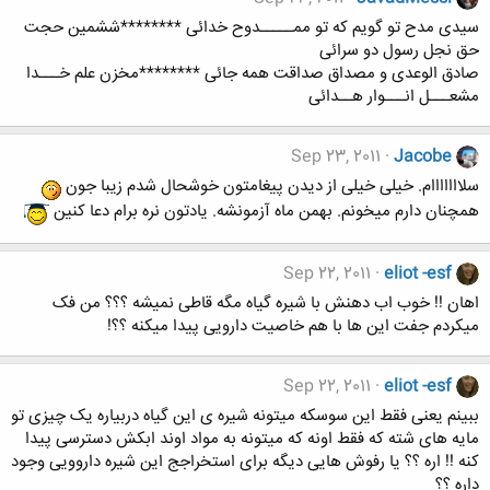
سیدی مدح تو گویم که تو ممـــــدوح خدائی ********ششمین حجت
حق نجل رسول دو سرائی
صادق الوعدی و مصداق صداقت همه جائی ********مخزن علم خـــدا
مشعـــل انـــوار هــدائی
Sep 23, 2011
Jacobe
سلااااااام. خیلی خیلی از دیدن پیغامتون خوشحال شدم زیبا جون
همچنان دارم میخونم. بهمن ماه آزمونشه. یادتون نره برام دعا کنین
Sep 22, 2011
eliot -esf
اهان !! خوب اب دهنش با شیره گیاه مگه قاطی نمیشه ؟؟؟ من فک
میکردم جفت این ها با هم خاصیت دارویی پیدا میکنه ؟؟!
Sep 22, 2011
eliot -esf
ببینم یعنی فقط این سوسکه میتونه شیره ی این گیاه دربیاره یک چیزی تو
مایه های شته که فقط اونه که میتونه به مواد اوند ابکش دسترسی پیدا
کنه !! اره ؟؟ یا رفوش هایی دیگه برای استخراجج این شیره داروویی وجود
داره ؟؟