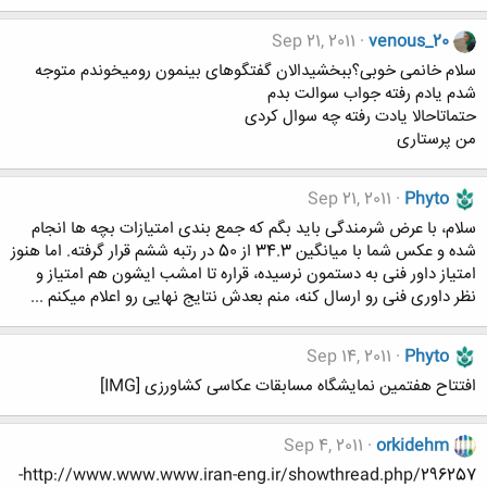
Sep 21, 2011
venous_20
سلام خانمی خوبی؟ببخشیدالان گفتگوهای بینمون رومیخوندم متوجه
شدم یادم رفته جواب سوالت بدم
حتماتاحالا یادت رفته چه سوال کردی
من پرستاری
Sep 21, 2011
Phyto
سلام، با عرض شرمندگی باید بگم که جمع بندی امتیازات بچه ها انجام
شده و عکس شما با میانگین 34.3 از 50 در رتبه ششم قرار گرفته. اما هنوز
امتیاز داور فنی به دستمون نرسیده، قراره تا امشب ایشون هم امتیاز و
نظر داوری فنی رو ارسال کنه، منم بعدش نتایج نهایی رو اعلام میکنم ...
Sep 14, 2011
Phyto
افتتاح هفتمین نمایشگاه مسابقات عکاسی کشاورزی [IMG]
Sep 4, 2011
orkidehm
http://www.www.www.iran-eng.ir/showthread.php/296257-