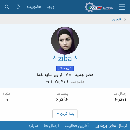
ورود
عضویت
کاربران
* ziba *
کاربر ممتاز
عضو جدید
·
38
·
از
زیر سایه خدا
عضویت
Feb 20, 2011
ارسال ها
پسندها
امتیاز
0
6,594
4,501
پیدا کردن
ارسال های پروفایل
آخرین فعالیت
ارسال ها
درباره