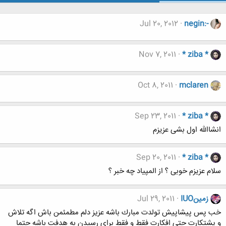
Jul 20, 2012
negin:-
Nov 7, 2011
* ziba *
Oct 8, 2011
mclaren
Sep 23, 2011
* ziba *
انشاالله اول بشی عزیزم
Sep 20, 2011
* ziba *
سلام عزیزم خوبی ؟ از المپیاد چه خبر ؟
زمينIUO
Jul 29, 2011
خب پس پيشاپيش تولدت مبارك باشه عزيز دلم مطمئمن باش اگه تلاش
و پشتكارت حتي افكارت فقط و فقط براي رسيدن به هدفت باشه حتما