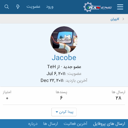
ورود
عضویت
کاربران
Jacobe
عضو جدید
·
از
TeH
عضویت
Jul 6, 2011
آخرین بازدید
Dec 22, 2011
ارسال ها
پسندها
امتیاز
0
6
28
پیدا کردن
ارسال های پروفایل
آخرین فعالیت
ارسال ها
درباره