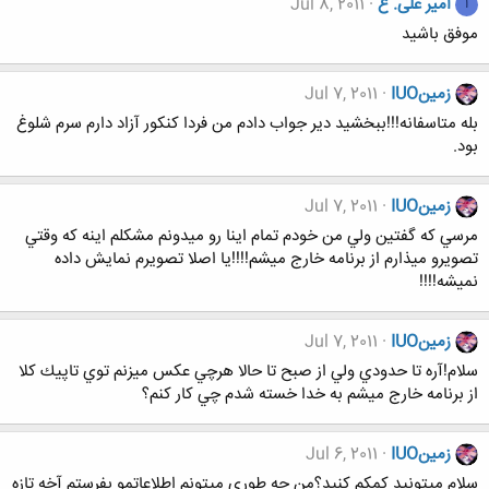
امیر علی. ع
Jul 8, 2011
ا
موفق باشید
زمينIUO
Jul 7, 2011
بله متاسفانه!!!ببخشيد دير جواب دادم من فردا كنكور آزاد دارم سرم شلوغ
بود.
زمينIUO
Jul 7, 2011
مرسي كه گفتين ولي من خودم تمام اينا رو ميدونم مشكلم اينه كه وقتي
تصويرو ميذارم از برنامه خارج ميشم!!!!يا اصلا تصويرم نمايش داده
نميشه!!!!
زمينIUO
Jul 7, 2011
سلام!آره تا حدودي ولي از صبح تا حالا هرچي عكس ميزنم توي تاپيك كلا
از برنامه خارج ميشم به خدا خسته شدم چي كار كنم؟
زمينIUO
Jul 6, 2011
سلام ميتونيد كمكم كنيد؟من چه طوري ميتونم اطلاعاتمو بفرستم آخه تازه