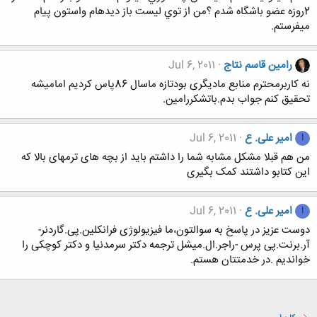
2روزه عضو باشگاه شدم ؟من از توي ليست باز ديدهام واستون پيام
ميفرستم.
رامین قاسم نتاج
Jul 6, 2011
نه کاربرمحترم منابع مادیگری بودتازه ماسال 86پاس کردیم امامیشه
تحقیق کنم جواب بدم.باتشکررامین.
امیر علی. ع
Jul 6, 2011
ا
من هم قبلا مشکل مشابه شما را داشتم باید از بچه های ترمهای بالا که
این کتابو داشتند کمک بگیری
امیر علی. ع
Jul 6, 2011
ا
دوست عزیز در پاسخ به سوالتون،ما فیزیولوژی فرانکلین.پی.گاردنر-
آر.برنت.پی پرس -راجر.ال.میشل ترجمه دکتر سرمدنیا و دکتر کوچکی را
خواندیم .در خدمتتان هستم.