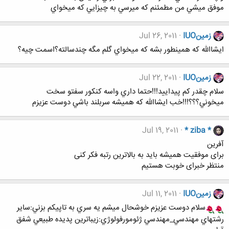
موفق ميشي من مطمئنم كه ميرسي به چيزايي كه ميخواي
زمينIUO
Jul 26, 2011
ايشاالله كه همينطور بشه كه ميخواي گلم مگه چندسالته؟اسمت چيه؟
زمينIUO
Jul 22, 2011
سلام چقدر كم پيداييد!!!حتما داري واسه كنكور سفتو سخت
ميخوني؟؟؟!!!خب ايشاالله كه هميشه سربلند باشي دوست عزيزم
Jul 19, 2011
* ziba *
آفرین
برای موفقیت همیشه باید به بالاترین رتبه فکر کنی
منتظر خبرای خوبت هستیم
زمينIUO
Jul 11, 2011
سلام دوست عزيزم خوشحال ميشم يه سري به تاپيكم بزني:ساير
رشتهاي مهندسي_مهندسي ژئومورفولوژي:زيباترين پديده طبيعي شفق