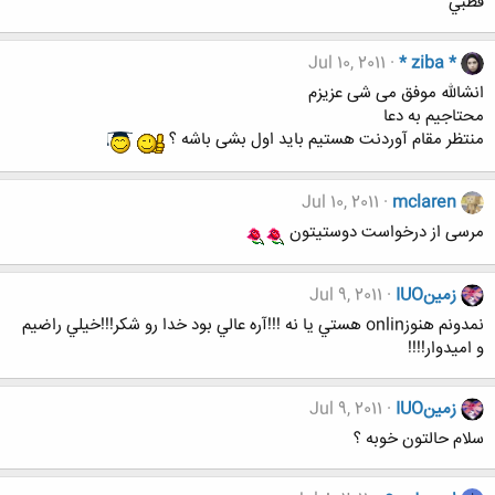
قطبي
Jul 10, 2011
* ziba *
انشالله موفق می شی عزیزم
محتاجیم به دعا
منتظر مقام آوردنت هستیم باید اول بشی باشه ؟
Jul 10, 2011
mclaren
مرسی از درخواست دوستیتون
زمينIUO
Jul 9, 2011
نمدونم هنوزonlin هستي يا نه !!!آره عالي بود خدا رو شكر!!!خيلي راضيم
و اميدوار!!!!
زمينIUO
Jul 9, 2011
سلام حالتون خوبه ؟