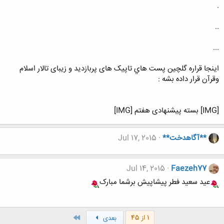
.
..
...
اينجا قراره گلچين پست هاي تاپیک های پربازدید و زیبای تالار اسلام
وقرآن قرار داده بشه :
[IMG] بسته پیشنهادی هفتم [IMG]
**آگاهدخت**
Jul 17, 2015
Jul 14, 2015
Faezeh77
عید سعید فطر پیشاپیش برشما مبارک
آخر
1 از 45
بعدی