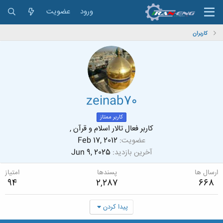
ورود
عضویت
کاربران
zeinab70
کاربر ممتاز
کاربر فعال تالار اسلام و قرآن ,
عضویت
Feb 17, 2012
آخرین بازدید
Jun 9, 2025
ارسال ها
پسندها
امتیاز
94
2,287
668
پیدا کردن