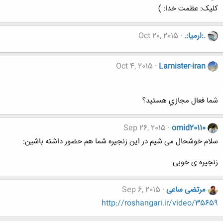
کلیک: عظمت خدا: )
.:ارمیا:.
Oct 20, 2015
Oct 4, 2015
Lamister-iran
شما فعال مجازي هستيد؟
Sep 26, 2015
omid20110
سلام خوشحال می شیم در این زنجیره شما هم حضور داشته باشین:
زنجیره ی خوبی
مرتضی ساعی
Sep 6, 2015
http://roshangari.ir/video/35659