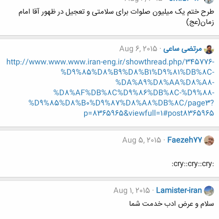
طرح ختم یک میلیون صلوات برای سلامتی و تعجیل در ظهور آقا امام
زمان(عج)
مرتضی ساعی
Aug 6, 2015
http://www.www.www.iran-eng.ir/showthread.php/345776-
%D9%85%D8%B9%D8%B1%D9%81%DB%8C-
%DA%A9%D8%AA%D8%A8-
%D8%AF%DB%8C%D9%86%DB%8C-%D9%88-
%D9%85%D8%B0%D9%87%D8%A8%DB%8C/page3?
p=8365965&viewfull=1#post8365965
Aug 5, 2015
Faezeh77
:cry::cry::cry:
Aug 1, 2015
Lamister-iran
سلام و عرض ادب خدمت شما