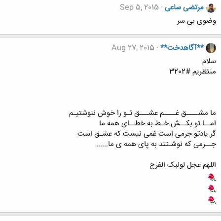
مرتضی ساعی
Sep 5, 2015
وضوی بی سر
**آگاهدخت**
Aug 27, 2015
سلام
منتظریم #3202
ما مشــــق غــــم عشـــق تـو را خوش ننوشتیـم
امــا تو بکــش خـط به خطــای همه ما
گر یادتو جرمی است غمی نیست که عشـق است
جــرمی که نوشـتند به پای همه ی ما......
اللهم عجل لولیک الفرج