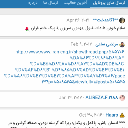
ارسال های پروفایل
آخرین فعالیت
ارسال ها
درباره
**آگاهدخت**
Apr 26, 2021
سلام خوبی طاعات قبول .بهمون سربزن .تاپیک ختم قرآن
مرتضی ساعی
Feb 9, 2017
http://www.www.iran-eng.ir/showthread.php/585706-
%DA%86%D9%86%D8%AF-
%D8%B5%D8%A8%D8%A7%D8%AD%DB%8C-
%D8%AF%D8%B1-%D9%85%D8%AD%D8%B6%D8%B1-
%D8%A8%D8%B2%D8%B1%DA%AF%D8%A7%D9%86/page
13?p=8508525&viewfull=1#post8508525
Jan 14, 2017
ALIREZA.F.1988
Oct 30, 2016
Haarp
*** انسان باش، پاکدل و یکدل؛ زیرا که گرسنه بودن، صدقه گرفتن و در