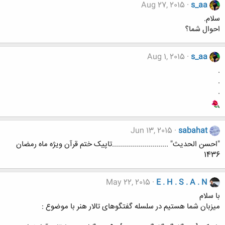
Aug 27, 2015
s_aa
سلام.
احوال شما؟
Aug 1, 2015
s_aa
.
.
.
Jun 13, 2015
sabahat
"احسن الحدیث" ............................تاپیک ختم قرآن ویژه ماه رمضان
1436
May 22, 2015
E . H . S . A . N
با سلام
میزبان شما هستیم در سلسله گفتگوهای تالار هنر با موضوع :