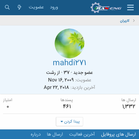
ورود
عضویت
کاربران
mahdi271
عضو جدید
·
37
·
از
رشت
عضویت
Nov 16, 2009
آخرین بازدید
Apr 22, 2018
ارسال ها
پسندها
امتیاز
0
461
1,332
پیدا کردن
ارسال های پروفایل
آخرین فعالیت
ارسال ها
درباره