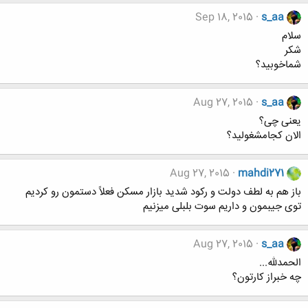
Sep 18, 2015
s_aa
سلام
شکر
شماخوبید؟
Aug 27, 2015
s_aa
یعنی چی؟
الان کجامشغولید؟
Aug 27, 2015
mahdi271
باز هم به لطف دولت و رکود شدید بازار مسکن فعلاً دستمون رو کردیم
توی جیبمون و داریم سوت بلبلی میزنیم
Aug 27, 2015
s_aa
الحمدلله...
چه خبراز کارتون؟