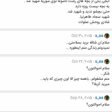
ابجی یکی از بچه های رشت تاسوعا توی سوریه شهید شد .
یه بچه بیست روزه داره.
حتی بچشو ندید و شهید شد.
شهید سجاد طاهرنیا.
شادی روحش صلوات
Oct 30, 2015
s_aa
سلام.ان شالله برید بسلامتی...
نمیدونم.زندگی منم اینطوره ...
Oct 22, 2015
s_aa
سلام احوالتون؟
شکر...
منم مشغولم...باهمه چیز الا اون چیزی که باید...
میرید کربلا؟
Sep 28, 2015
s_aa
سلام.احوالتون؟