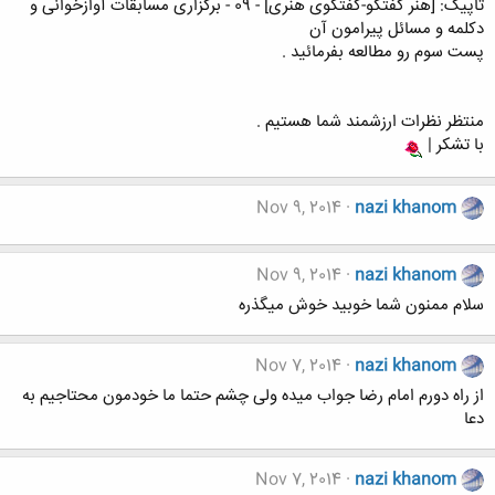
تاپیک: [هنر گفتگو-گفتگوی هنری] - 09 - برگزاری مسابقات آوازخوانی و
دکلمه و مسائل پیرامون آن
پست سوم رو مطالعه بفرمائید .
منتظر نظرات ارزشمند شما هستیم .
با تشکر |
Nov 9, 2014
nazi khanom
Nov 9, 2014
nazi khanom
سلام ممنون شما خوبید خوش میگذره
Nov 7, 2014
nazi khanom
از راه دورم امام رضا جواب میده ولی چشم حتما ما خودمون محتاجیم به
دعا
Nov 7, 2014
nazi khanom