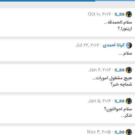
Oct 10, 2017
s_aa
سلام.الحمدلله...
ازینورا.؟
کیانا احمدی
Jul 22, 2017
سلام....
Jan 6, 2016
s_aa
هیچ.مشغول امورات...
شماچه خبر؟
Jan 5, 2016
s_aa
سلام احوالتون؟
شکر...
Nov 4, 2015
s_aa