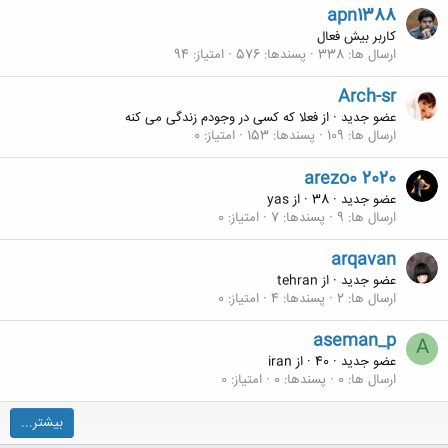
apn1388
کاربر بیش فعال
ارسال ها
338
پسندها
576
امتیاز
94
Arch-sr
عضو جدید
·
از
فعلا که کسی در وجودم زندگی می کنه
ارسال ها
109
پسندها
153
امتیاز
0
arezo0 2020
عضو جدید
·
38
·
از
yas
ارسال ها
9
پسندها
7
امتیاز
0
arqavan
عضو جدید
·
از
tehran
ارسال ها
2
پسندها
4
امتیاز
0
aseman_p
A
عضو جدید
·
40
·
از
iran
ارسال ها
0
پسندها
0
امتیاز
0
بیشتر...