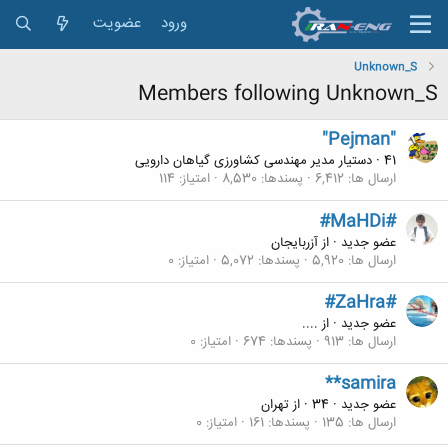
ورود
عضویت
Unknown_S
Members following Unknown_S
"Pejman"
41
·
دستیار مدیر مهندسی کشاورزی گیاهان دارویی
ارسال ها
6,412
پسندها
8,530
امتیاز
114
#MaHDi#
عضو جدید
·
از
آزربایجان
ارسال ها
5,920
پسندها
5,072
امتیاز
0
#ZaHra#
عضو جدید
·
از
....
ارسال ها
913
پسندها
674
امتیاز
0
**samira
عضو جدید
·
34
·
از
تهران
ارسال ها
135
پسندها
161
امتیاز
0