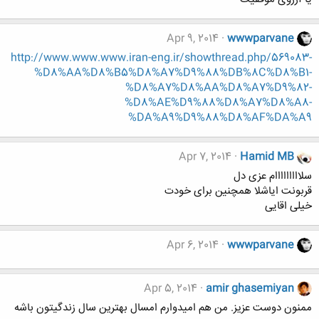
Apr 9, 2014
wwwparvane
http://www.www.www.iran-eng.ir/showthread.php/569083-
%D8%AA%D8%B5%D8%A7%D9%88%DB%8C%D8%B1-
%D8%A7%D8%AA%D8%A7%D9%82-
%D8%AE%D9%88%D8%A7%D8%A8-
%DA%A9%D9%88%D8%AF%DA%A9
Apr 7, 2014
Hamid MB
سلااااااااام عزی دل
قربونت ایاشلا همچنین برای خودت
خیلی اقایی
Apr 6, 2014
wwwparvane
Apr 5, 2014
amir ghasemiyan
ممنون دوست عزيز. من هم اميدوارم امسال بهترين سال زندگيتون باشه