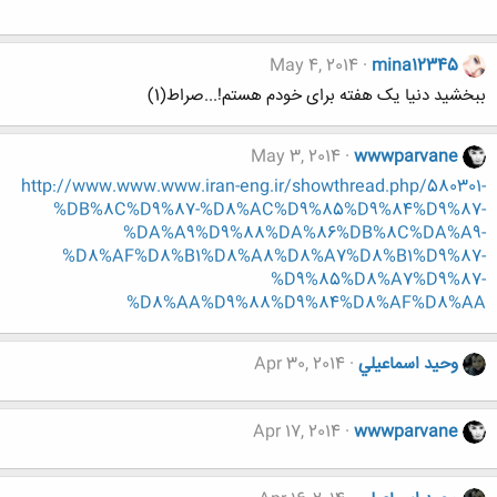
May 4, 2014
mina12345
ببخشید دنیا یک هفته برای خودم هستم!...صراط(1)
May 3, 2014
wwwparvane
http://www.www.www.iran-eng.ir/showthread.php/580301-
%DB%8C%D9%87-%D8%AC%D9%85%D9%84%D9%87-
%DA%A9%D9%88%DA%86%DB%8C%DA%A9-
%D8%AF%D8%B1%D8%A8%D8%A7%D8%B1%D9%87-
%D9%85%D8%A7%D9%87-
%D8%AA%D9%88%D9%84%D8%AF%D8%AA
وحيد اسماعيلي
Apr 30, 2014
Apr 17, 2014
wwwparvane