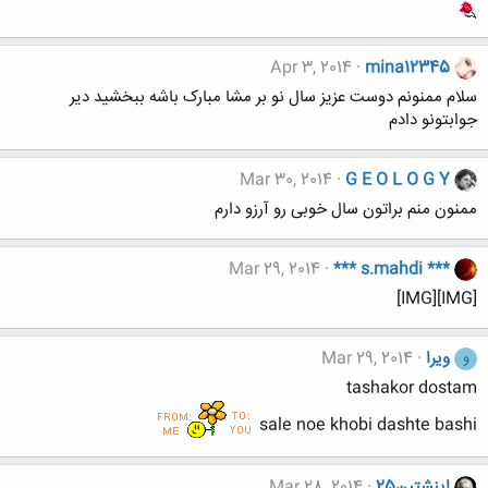
Apr 3, 2014
mina12345
سلام ممنونم دوست عزیز سال نو بر مشا مبارک باشه ببخشید دیر
جوابتونو دادم
Mar 30, 2014
G E O L O G Y
ممنون منم براتون سال خوبی رو آرزو دارم
Mar 29, 2014
*** s.mahdi ***
[IMG][IMG]
ویرا
Mar 29, 2014
و
tashakor dostam
sale noe khobi dashte bashi
اینشتین25
Mar 28, 2014