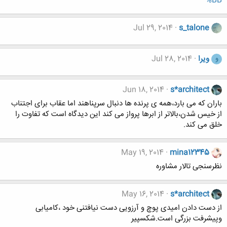
%BB
Jul 29, 2014
s_talone
ویرا
Jul 28, 2014
و
Jun 18, 2014
s*architect
باران که می بارد،همه ی پرنده ها دنبال سرپناهند اما عقاب برای اجتناب
از خیس شدن،بالاتر از ابرها پرواز می کند این دیدگاه است که تفاوت را
خلق می کند.
May 19, 2014
mina12345
نظرسنجی تالار مشاوره
May 16, 2014
s*architect
از دست دادن امیدی پوچ و آرزویی دست نیافتنی خود ،کامیابی
وپیشرفت بزرگی است.شکسپیر