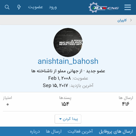
ورود
عضویت
کاربران
anishtain_bahosh
عضو جدید
·
از
جهانی مملو از ناشناخته ها
عضویت
Feb 1, 2008
آخرین بازدید
Sep 15, 2017
ارسال ها
پسندها
امتیاز
0
154
416
پیدا کردن
ارسال های پروفایل
آخرین فعالیت
ارسال ها
درباره