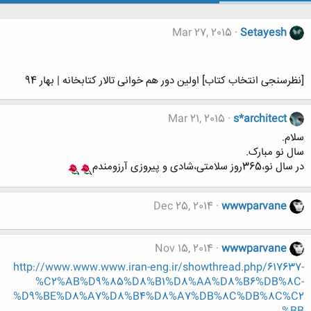
Mar 27, 2015
Setayesh
[نظرسنجی انتخاب کتاب] اولین دور هم خوانی تالار کتابخانه | بهار 94
Mar 21, 2015
s*architect
سلام.
سال نو مبارک.
در سال نو،365روز سلامتی،شادی و پیروزی آرزومندم
Dec 25, 2014
wwwparvane
Nov 15, 2014
wwwparvane
http://www.www.www.iran-eng.ir/showthread.php/617637-
%C2%AB%D9%85%D8%B1%D8%AA%D8%B6%DB%8C-
%D9%BE%D8%A7%D8%B4%D8%A7%DB%8C%DB%8C%C2