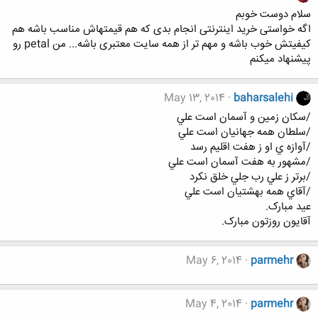
سلام دوست خوبم
اگه خواستی خرید اینترنتی انجام بدی که هم قیمتهاش مناسب باشه هم
کیفیتش خوب باشه و مهم تر از همه سایت معتبری باشه... من petal رو
پیشنهاد میکنم
May 13, 2014
baharsalehi
/سکان زمين و آسمان است علي
/سلطان همه جهانيان است علي
/آوازه ي او ز هفت اقليم رسد
/مشهور به هفت آسمان است علي
/برتر ز علي رب جلي خلق نكرد
/آقاي همه بهشتيان است علي
عید مبارک.
آقایون روزتون مبارک.
May 6, 2014
parmehr
May 4, 2014
parmehr