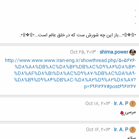
.
.
.
•۩❖۩•...باز این چه شورش ست که در خلق عالم است...•۩❖۩•.
Oct 25, 2013
shima.power
http://www.www.www.iran-eng.ir/showthread.php/505676-
%D8%A8%DB%8C%D8%B2%DB%8C%D9%86%D8%B3-
%D8%AF%D8%B1%D8%AC%D9%87-%DB%8C%DA%A9-
%D8%B9%D9%84%DB%8C-%D8%A2%D9%82%D8%A7?
p=6961267#post6961267
Oct 18, 2013
Ir. A. P
I
مرسی
Oct 16, 2013
Ir. A. P
I
سلام