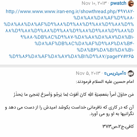
Nov 10, 2013
pwatch
http://www.www.www.iran-eng.ir/showthread.php/497182-
%D8%A8%D8%AF%D9%88-
%D8%A8%D8%AF%D9%88%D9%88%D9%88%D9%88%D9%
88%D9%88%D9%88%D9%88%D9%88%D9%88%D9%88%D
9%88-%DB%8C%D9%87-%D8%A8%D8%A7%D8%B1-
%D8%AF%DB%8C%D8%AF%D9%86%D8%B4-
%D8%B6%D8%B1%D8%B1-
%D9%86%D8%AF%D8%A7%D8%B1%D9%87/page27#265
₪آمیتریس₪
Nov 5, 2013
امام حسین علیه السلام فرمودند:
مَن حاوَلَ اَمراً بمَعصِیَةِ اللهِ کانَ اَفوَتَ لِما یَرجُو وَاَسرَعَ لِمَجئ ما یَحذَرُ
آن که در کاری که نافرمانی خداست بکوشد امیدش را از دست می دهد و
نگرانیها به او رو می آورد.
کافی،ج2،ص373