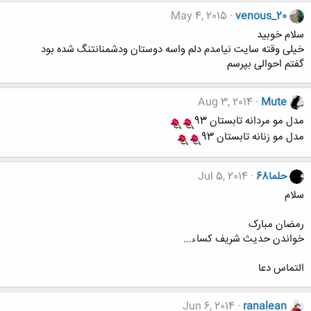
May 4, 2015
venous_20
سلام خوبید
خیلی وقته سایت نیامدم دلم واسه دوستان ودشمنانتنگ شده بود
گفتم احوالی بپرسم
Aug 3, 2014
Mute
مدل مو مردانه تابستان 93
مدل مو زنانه تابستان 93
حلما68
Jul 5, 2014
سلام
رمضان مبارک
خواندن حدیث شریف کساء...
التماس دعا
Jun 6, 2014
ranalean