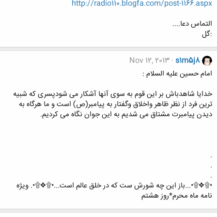
http://radio110.blogfa.com/post-1166.aspx
التماس دعا....
:گل
Nov 12, 2013
s1m5j8
امام حسین علیه السلام :
خدایا شاهدباش بر این قوم به سوی آنها آشکار می شودپسری که شبیه
ترین فرد از نظر ظاهر واخلاق وگفتار به پیامبر(ص) است و ما هرگاه به
ديدن پيامبرت مشتاق می ‏شديم به اين جوان نگاه می كرديم.
.
.
.
•۩❖۩•...باز این چه شورش ست که در خلق عالم است...•۩❖۩•. ویژه
نامه ماه محرم*روز هشتم