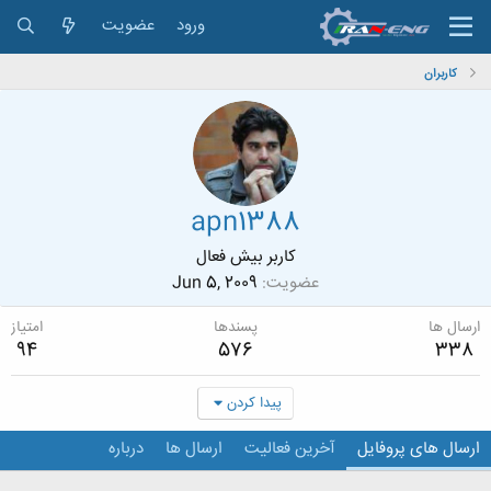
ورود
عضویت
کاربران
apn1388
کاربر بیش فعال
عضویت
Jun 5, 2009
ارسال ها
پسندها
امتیاز
94
576
338
پیدا کردن
ارسال های پروفایل
آخرین فعالیت
ارسال ها
درباره