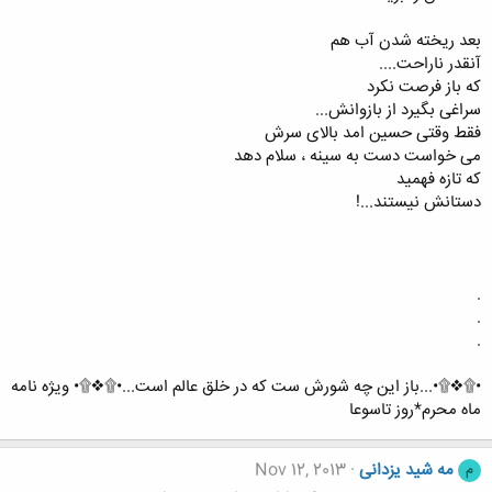
بعد ریخته شدن آب هم
آنقدر ناراحت....
که باز فرصت نکرد
سراغی بگیرد از بازوانش...
فقط وقتی حسین امد بالای سرش
می خواست دست به سینه ، سلام دهد
که تازه فهمید
دستانش نیستند...!
.
.
.
•۩❖۩•...باز این چه شورش ست که در خلق عالم است...•۩❖۩• ویژه نامه
ماه محرم*روز تاسوعا
مه شید یزدانی
Nov 12, 2013
م