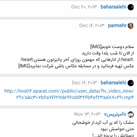
Dec 20, 2013
baharsalehi
Dec 16, 2013
parmehr
سلام دوست خوبم[IMG]
از الان تا شب یلدا وقت دارید
:heart:از انارهایی که مهمون روزای آخر پائیزتون هستن:heart:
عکس تهیه فرمائید و در مسابقه عکاس باشی شرکت نمایید[IMG]
Dec 16, 2013
baharsalehi
http://host16.aparat.com//public/user_data/flv_video_new/
291/a5c307b6a7f627de96cdd326b4ef23ad870691.mp4
₪آمیتریس₪
Nov 13, 2013
مشک را که پر آب کرد،از خوشحالی
حتی حواسش نبود
دستانش را بریده اند...!