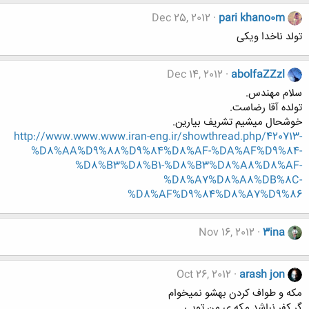
Dec 25, 2012
pari khano0m
تولد ناخدا ویکی
Dec 14, 2012
abolfaZZzl
سلام مهندس.
تولده آقا رضاست.
خوشحال میشیم تشریف بیارین.
http://www.www.www.iran-eng.ir/showthread.php/420713-
%D8%AA%D9%88%D9%84%D8%AF-%DA%AF%D9%84-
%D8%B3%D8%B1-%D8%B3%D8%A8%D8%AF-
%D8%A7%D8%A8%DB%8C-
%D8%AF%D9%84%D8%A7%D9%86
Nov 16, 2012
3ina
Oct 26, 2012
arash jon
مکه و طواف کردن بهشو نمیخوام
گر کفر نباشد مکه ی من تویی