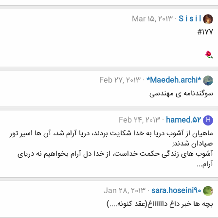
Mar 15, 2013
S i s i l
#177
Feb 27, 2013
*Maedeh.archi*
سوگندنامه ی مهندسی
Feb 24, 2013
hamed.52
H
ماهیان از آشوب دریا به خدا شکایت بردند، دریا آرام شد، آن ها اسیر تور
صیادان شدند;
آشوب های زندگی حکمت خداست، از خدا دل آرام بخواهیم نه دریای
آرام...
Jan 28, 2013
sara.hoseini90
بچه ها خبر داغ دااااااغ(عقد کنونه....)