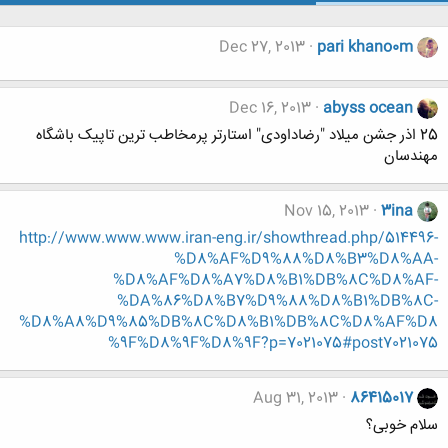
Dec 27, 2013
pari khano0m
Dec 16, 2013
abyss ocean
25 اذر جشن میلاد "رضاداودی" استارتر پرمخاطب ترین تاپیک باشگاه
مهندسان
Nov 15, 2013
3ina
http://www.www.www.iran-eng.ir/showthread.php/514496-
%D8%AF%D9%88%D8%B3%D8%AA-
%D8%AF%D8%A7%D8%B1%DB%8C%D8%AF-
%DA%86%D8%B7%D9%88%D8%B1%DB%8C-
%D8%A8%D9%85%DB%8C%D8%B1%DB%8C%D8%AF%D8
%9F%D8%9F%D8%9F?p=7021075#post7021075
Aug 31, 2013
86415017
سلام خوبی؟