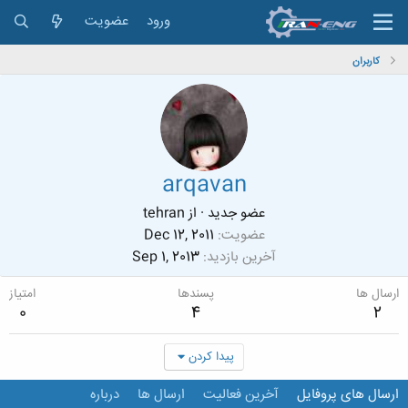
ورود
عضویت
کاربران
arqavan
عضو جدید
·
از
tehran
عضویت
Dec 12, 2011
آخرین بازدید
Sep 1, 2013
ارسال ها
پسندها
امتیاز
0
4
2
پیدا کردن
ارسال های پروفایل
آخرین فعالیت
ارسال ها
درباره