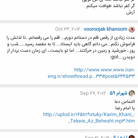
گر کفر نباشد طوافت میکنم
آرش
Oct 23, 2012
vooroojak khanoom
مدت زیادی از رقص قلم در دستانم دورم... قلم را می رقصانم...تا لذتش را
فراموش نکنم...می دانم گاهی باید ایستاد... تا به مقصد رسید.....شب و
روز ، خورشید و زمین در حرکتند... اما تو بایست.، ای زمان دست بردار از
دویدن...:gol:
http://www.www.www.iran-
eng.ir/showthread.p...33#post5644533
شهرام 59
Sep 27, 2012
التماس دعا
یا امام رضا
http://uplod.ir/r65tr19xtuky/Karim_Khani_-
_Tekeie_Az_Behesht.mp3.htm