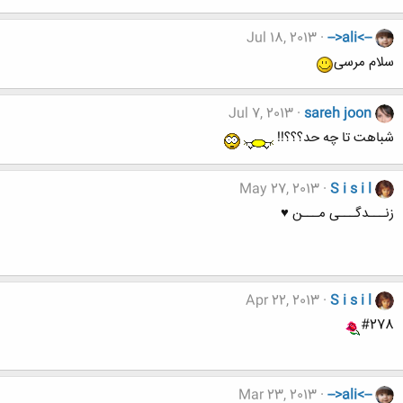
Jul 18, 2013
-->ali<--
سلام مرسی
Jul 7, 2013
sareh joon
شباهت تا چه حد؟؟؟!!
May 27, 2013
S i s i l
زنـــدگـــی مـــن ♥
Apr 22, 2013
S i s i l
#278
Mar 23, 2013
-->ali<--