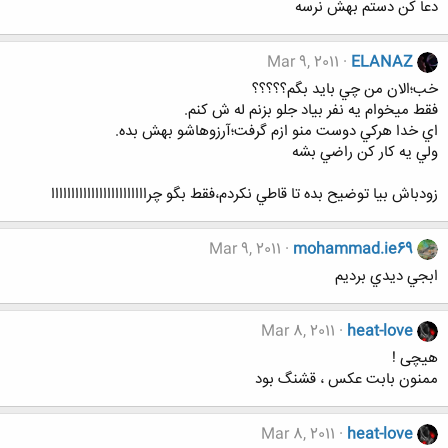
دعا كن دستم بهش نرسه
Mar 9, 2011
ELANAZ
خب؛الان من چي بايد بگم؟؟؟؟؟
فقط ميخوام يه نفر بياد جلو بزنم له ش كنم.
اي خدا هركي دوست منو ازم گرفت؛آرزوهاشو بهش بده.
ولي يه كار كن راضي بشه
زودباش بيا توضيح بده تا قاطي نكردم،فقط بگو چراااااااااااااااااااااااا
Mar 9, 2011
mohammad.ie69
ابجي ديدي برديم
Mar 8, 2011
heat-love
هیچی !
ممنون بابت عکس ، قشنگ بود
Mar 8, 2011
heat-love