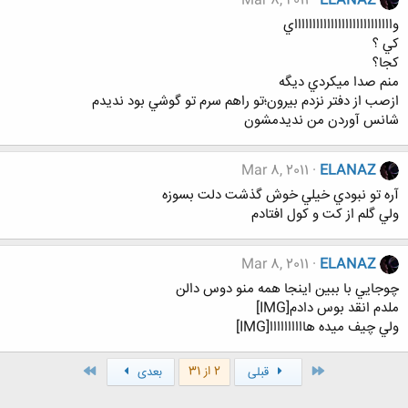
Mar 8, 2011
ELANAZ
واااااااااااااااااااااااااااي
كي ؟
كجا؟
منم صدا ميكردي ديگه
ازصب از دفتر نزدم بيرون؛تو راهم سرم تو گوشي بود نديدم
شانس آوردن من نديدمشون
Mar 8, 2011
ELANAZ
آره تو نبودي خيلي خوش گذشت دلت بسوزه
ولي گلم از كت و كول افتادم
Mar 8, 2011
ELANAZ
چوجايي با ببين اينجا همه منو دوس دالن
ملدم انقد بوس دادم[IMG]
ولي چيف ميده هاااااااااا[IMG]
اول
آخر
2 از 31
قبلی
بعدی