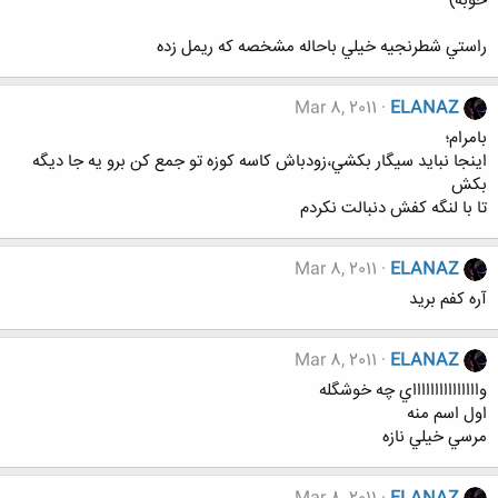
خوبه)
راستي شطرنجيه خيلي باحاله مشخصه كه ريمل زده
Mar 8, 2011
ELANAZ
بامرام؛
اينجا نبايد سيگار بكشي،زودباش كاسه كوزه تو جمع كن برو يه جا ديگه
بكش
تا با لنگه كفش دنبالت نكردم
Mar 8, 2011
ELANAZ
آره كفم بريد
Mar 8, 2011
ELANAZ
واااااااااااااااي چه خوشگله
اول اسم منه
مرسي خيلي نازه