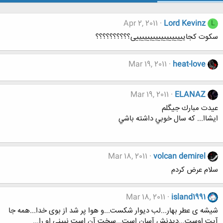
Apr 2, 2011
Lord Kevinz
L
سکوت کجاییییییییییییییییییی؟؟؟؟؟؟؟؟؟؟
Mar 19, 2011
heat-love
Mar 19, 2011
ELANAZ
عيدت مبارك جيگلم
ايشاا... كه سال خوبي داشته باشي
Mar 18, 2011
volcan demirel
سلام عرض کردم
Mar 18, 2011
island1991
شیشه ی عطر بهار...لب دیوار شکست...و هوا پر شد از بوی خدا...همه جا
آیت اوست...دیدنش آسان است...سخت آن است نبینی او را...