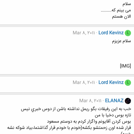
سلام
می بینم که.........
الان هستم
Mar 8, 2011
Lord Kevinz
L
سلام عزیزم
[IMG]
Mar 8, 2011
Lord Kevinz
L
Mar 8, 2011
ELANAZ
خب به اين رفيقات بگو ريمل نداشته باشن از دوس خبري نيس
تازه بوس دخيا با من
بوس كردن آقايونم واگزار كردم به دوستم مسعود
قرار شده اون زحمتشو بكشه(خودم با خودم قرار گذاشتما،بياد شوكه نشه