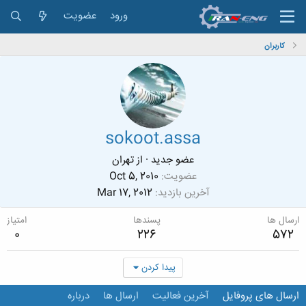
ورود
عضویت
کاربران
sokoot.assa
عضو جدید
·
از
تهران
عضویت
Oct 5, 2010
آخرین بازدید
Mar 17, 2012
ارسال ها
پسندها
امتیاز
0
226
572
پیدا کردن
ارسال های پروفایل
آخرین فعالیت
ارسال ها
درباره