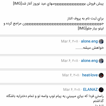
پيش فروش بووووووووووووووووووسهاي عيد نوروز آغاز شد[IMG]
براي ثبت نام به پروف الناز
جوووووووووووووووووووووووووووووووووووووووووووووون مراجع كرده و
لپتو بيار جلو[IMG]
Mar 6, 2011
alone.eng
خواهش میشه........
Mar 6, 2011
alone.eng
Mar 6, 2011
heat-love
Mar 6, 2011
ELANAZ
راستي فردا كه بياي ميبيني يه پيام توپ واسه تو و تمام دخترايه باشگاه
گذاشتم