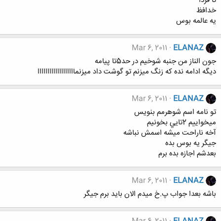
تا فردا
خدافظ
يه عالمه بوس
Mar 6, 2011
ELANAZ
جون الناز من جنبه شوخيم در حد5تا پيامه
ديگه ادامه نده كه زنگ ميزنم تو گوشت داد ميزنمااااااااااااااااااا
Mar 6, 2011
ELANAZ
تو نامه اسم شوهرمم بنويس
ميخواييم 2تايي بخونيم
آخه ناراحت ميشه اسمش نباشه
جيگر يه بوس بده
بعدشم اجازه بده برم
Mar 6, 2011
ELANAZ
باشه بعدا جواب پ.خ ميدم الان بايد برم جيگر