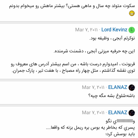
سکوت متولد چه سال و ماهی هستی؟ بیشتر ماهش رو میخوام بدونم
Mar 7, 2011
Lord Kevinz
L
نوکرتم آبجی ، وظیفه بود.
این چه حرفیه میزنی آبجی ، دشمنت شرمنده.
قربونت ، امیدوارم درست باشه ، من اسم بیشتر آدرس های معروف رو
توی نقشه گذاشتم ، مثل چهار راه مصباح ، با هفت تیر ، پارک جمران.
Mar 7, 2011
ELANAZ
باشه؛شلوغ بشه مگه چيه؟
Mar 7, 2011
ELANAZ
واااااااااااااي نگو
پسري كه بخاطر يه بوس بره ريمل بزنه كه واقعا....
بايد بوسش كرد؛