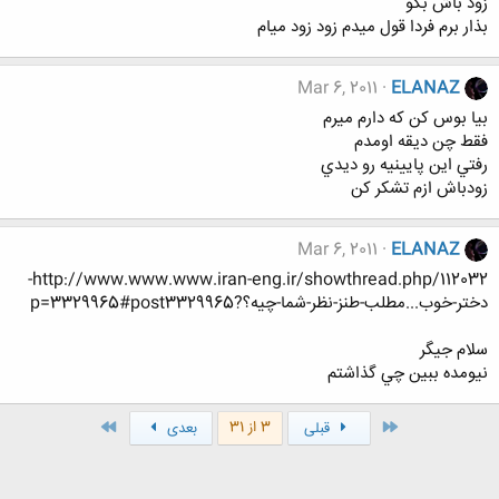
زود باش بگو
بذار برم فردا قول ميدم زود زود ميام
Mar 6, 2011
ELANAZ
بيا بوس كن كه دارم ميرم
فقط چن ديقه اومدم
رفتي اين پايينيه رو ديدي
زودباش ازم تشكر كن
Mar 6, 2011
ELANAZ
http://www.www.www.iran-eng.ir/showthread.php/112032-
دختر-خوب...مطلب-طنز-نظر-شما-چيه؟?p=3329965#post3329965
سلام جيگر
نيومده ببين چي گذاشتم
اول
آخر
3 از 31
قبلی
بعدی