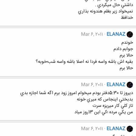
داشتي حال ميكردي .
نميخواد زير بغلم هندونه بذاري
خدافظ
Mar 6, 2011
ELANAZ
خوندم
جوابم دادم
حالا برم
بقيه اش باشه واسه فردا نه اصلا باشه واسه شب؛خوبه؟
حالا برم
Mar 6, 2011
ELANAZ
ديروز تا 5:30دفتر بودم ميخوام امروز زود برم اگه شما اجازه بدي
بدبختي اينجاس كه ميري خونه
تاز كلي كار ميريزه سرت
من يكي مرده ؛كي اين 13روز مياد
Mar 6, 2011
ELANAZ