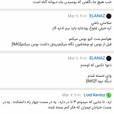
خب هيچ جا نگفتن كه بوسيدن يك ديوانه گناه است
Mar 7, 2011
ELANAZ
سلامتي باشي
آره خيلي شلوغ بود؛تازه بايد برم اداره گاز
هواسم ست كيو بوس ميكنم
قبل از بوس تو چشاشون نگاه ميكنم؛ريمل داشت بوس ميكنم[IMG]
Mar 7, 2011
ELANAZ
دعوا نكنين كه اومدم
واي خسته شدم
ديگه نبود؟[IMG]
Mar 7, 2011
Lord Kevinz
L
اره ، تا جایی که میدونم 3 تا در داره ، یه در سمت چهار راه دانشکده ، یه در
سمت خیابان چمران که فکر کنم بسته شده.