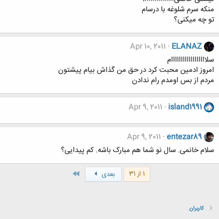
منکه سرم شلوغه با درسام
تو چه میکنی؟
Apr 10, 2011
ELANAZ
سلاااااااااااااااااام
امروز ادمين محبت كرد در حق من گذاش بيام پيشتون
مردم از بس اومدم رام ندادن
Apr 9, 2011
island1991
Apr 9, 2011
entezar89
سلام خانمی. سال نو شما هم مبارک باشه. کم پیدایی؟
آخر
1 از 31
بعدی
کاربران