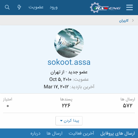
ورود
عضویت
کاربران
sokoot.assa
عضو جدید
·
از
تهران
عضویت
Oct 5, 2010
آخرین بازدید
Mar 17, 2012
ارسال ها
پسندها
امتیاز
0
226
572
پیدا کردن
ارسال های پروفایل
آخرین فعالیت
ارسال ها
درباره