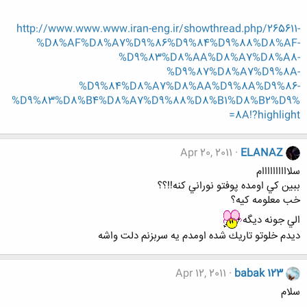
http://www.www.www.iran-eng.ir/showthread.php/265611-
%D8%AF%D8%A7%D9%86%D9%84%D9%88%D8%AF-
%D9%83%D8%AA%D8%A7%D8%A8-
%D9%87%D8%A7%D9%8A-
%D9%84%D8%A7%D8%AA%D9%8A%D9%86-
%D9%83%D8%B4%D8%A7%D9%88%D8%B1%D8%B2%D9%
8A!?highlight=
Apr 20, 2011
ELANAZ
سلاااااااااام
ببين كي اومده پوفتو نوراني كنه!!؟؟
خب معلومه كيه؟
الي جونه ديگه
ديدم خلوتو تاريك شده اومدم يه سربزنم دلت واشه
Apr 12, 2011
babak 123
سلام