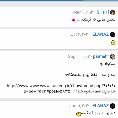
Mar 9, 2013
S i s i l
عکس هایی که گرفتیم ...
Oct 2, 2012
ELANAZ
Sep 29, 2012
parmehr
سلام:gol:
قند و پند ...فقط بیا و بخند:w15:
http://www.www.www.iran-eng.ir/showthread.php/406090-
قند-و-پند-فقط-بیا-و-بخند?p=5583523#post5583523
Jun 11, 2012
ELANAZ
دلم برا اون روزا تنگیده