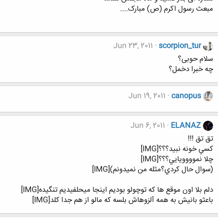
مبعث رسول اکرم (ص) مبارک....
Jun 23, 2011
scorpion_tur
سلام حوبی؟
چه خبرا دخمل؟
Jun 19, 2011
canopus
Jun 6, 2011
ELANAZ
تق تق !!!
كسي خونه نبيد؟؟؟[IMG]
چلا نموووويايي؟؟؟[IMG]
(سوال حال كردي؟مثله من نميدونم)[IMG]
دلم بلا اون موقع ها كه توچولو بوديم اينجا ميحلفيديم تنگيده[IMG]
باعثو بانيش به همه آلزوهاش بلسه كه مالو از هم جدا كلد[IMG]