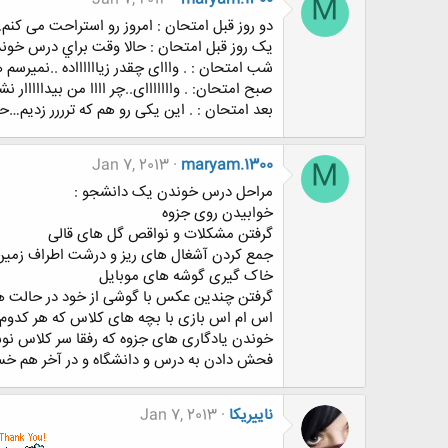
M
دو روز قبل امتحان : امروز رو استراحت مى کنم.
یک روز قبل امتحان : ﺣﺎﻻ ﻭﻗﺖ ﺑﺮﺍﻱ ﺩﺭﺱ ﺧﻮﻧﺪﻥ
شب امتحان : . واااى چقدر زیااااااده ..نمیر
صبح امتحان: . واااااااى..چر اااا من بیدااا
بعد امتحان : . این یکى رو هم که ترررر زدیم…ح
Jan 7, 2013
maryam.1300
M
مراحل درس خوندن یک دانشجو :
خوابیدن روی جزوه
گرفتن مشکلات و نواقص گل های قالی
جمع کردن آشغال های ریز و درشت اطراف زمین
خاک گیری گوشه های موبایل
گرفتن چندین عکس با گوشی از خود در حالت 
اس ام اس بازی با بچه های کلاس که هر کدو
خوندن یادگاری های جزوه که رفقا سر کلاس نو
فحش دادن به درس و دانشگاه و در آخر هم خس
ناییریکا
Jan 7, 2013