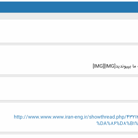
http://www.www.www.iran-eng.ir/showthread.php/
%DA%86%D8%B1