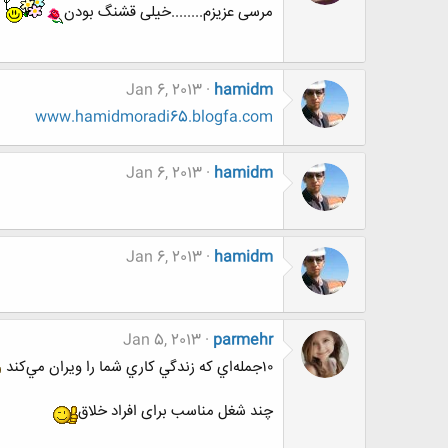
مرسی عزیزم........خیلی قشنگ بودن
Jan 6, 2013
hamidm
www.hamidmoradi65.blogfa.com
Jan 6, 2013
hamidm
Jan 6, 2013
hamidm
Jan 5, 2013
parmehr
۱۰جمله‌اي كه زندگي كاري شما را ويران مي‌كند
چند شغل مناسب برای افراد خلاق