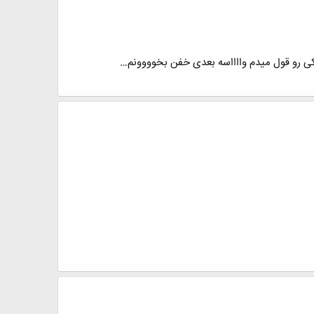
کى رو قول میدم وااااسه بعدى خفن بخوووونم…