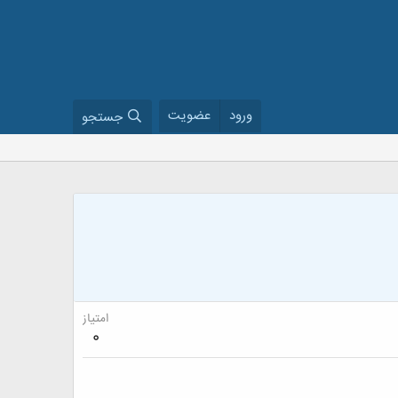
ورود
عضویت
جستجو
امتیاز
0