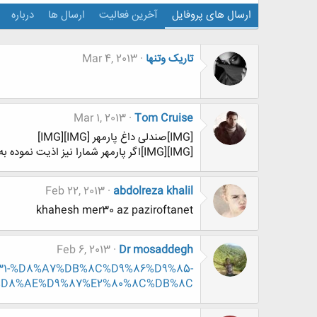
ارسال های پروفایل
آخرین فعالیت
ارسال ها
درباره
تاریک وتنها
Mar 4, 2013
Mar 1, 2013
Tom Cruise
[IMG]صندلی داغ پارمهر [IMG][IMG]
[IMG][IMG]اگر پارمهر شمارا نیز اذیت نموده به ما بپیوندید[IMG][IMG]
Feb 22, 2013
abdolreza khalil
khahesh mer30 az paziroftanet
Feb 6, 2013
Dr mosaddegh
432131-%D8%A7%DB%8C%D9%86%D9%85-
%D8%AE%D9%87%E2%80%8C%DB%8C