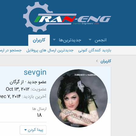
انجمن
جدیدترین‌ها
کاربران
بازدید کنندگان کنونی
جدیدترین ارسال های پروفایل
جستجو در ارس
کاربران
sevgin
عضو جدید
·
از
گرگان
عضویت
Oct 13, 2012
آخرین بازدید
ec 7, 2014
ارسال ها
18
پیدا کردن