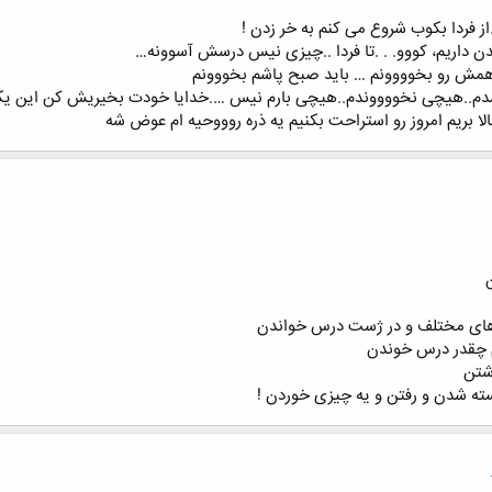
از فردا بکوب شروع مى کنم به خر زدن !
 ﺩﺍﺭﻳﻢ، ﮐﻮﻭﻭ. . .ﺗﺎ ﻓﺮﺩﺍ ..چیزى نیس درسش آسوونه…
سم همش رو بخوووونم … باید صبح پاشم بخووونم
اار نشدم..هیچى نخووووندم..هیچى بارم نیس ….خدایا خودت بخیریش کن این ی
الا بریم امروز رو استراحت بکنیم یه ذره روووحیه ام عوض شه
های مختلف و در ژست درس خواندن
م چقدر درس خوندن
شتن
ته شدن و رفتن و یه چیزی خوردن !