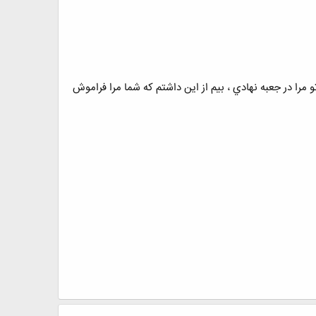
ﻣﺮﺍ ﺩﺭ ﺟﻌﺒﻪ ﻧﻬﺎﺩﻱ ، ﺑﻴﻢ ﺍﺯ ﺍﻳﻦ ﺩﺍﺷﺘﻢ ﻛﻪ ﺷﻤﺎ ﻣﺮﺍ ﻓﺮﺍﻣﻮﺵ