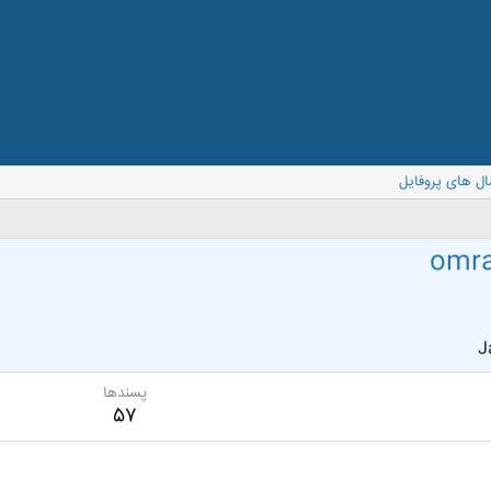
ال های پروفایل
omra
J
پسندها
57