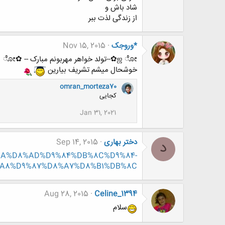
شاد باش و
از زندگی لذت ببر
*وروجک
Nov 15, 2015
ஜ ೋ✿--تولد خواهر مهربونم مبارک -- ✿ೋ
خوشحال میشم تشریف بیارین
omran_morteza70
کجایی
Jan 31, 2021
دختر بهاری
Sep 14, 2015
د
%D8%AA%D8%AD%D9%84%DB%8C%D9%84-
A8%D9%87%D8%A7%D8%B1%DB%8C-
Aug 28, 2015
Celine_1394
سلام