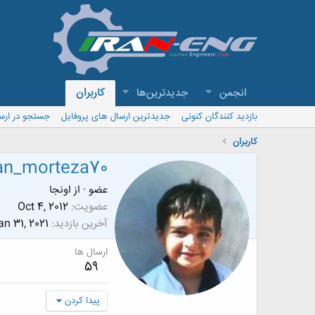
انجمن
جدیدترین‌ها
کاربران
بازدید کنندگان کنونی
جدیدترین ارسال های پروفایل
جستجو در ارس
کاربران
n_morteza70
عضو
·
از
اونجا
عضویت
Oct 4, 2012
آخرین بازدید
an 31, 2021
ارسال ها
59
پیدا کردن