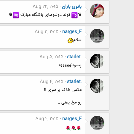
بانوی باران
Aug 22, 2015
♛
︎ تولد دوقلوهای باشگاه مبارک
︎♚
Aug 11, 2015
narges_F
سلام
Aug 5, 2015
starlet.
پسرونهههههه
Aug 4, 2015
starlet.
عکس خاک بر سری!!!
رو مخ یعنی ..
Aug 2, 2015
narges_F