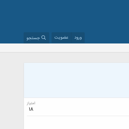
ورود
عضویت
جستجو
امتیاز
18