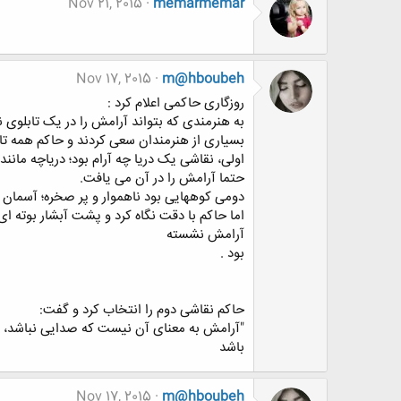
Nov 21, 2015
memarmemar
Nov 17, 2015
m@hboubeh
ﺭﻭﺯﮔﺎﺭﯼ ﺣﺎﮐﻤﯽ ﺍﻋﻼﻡ ﮐﺮﺩ :
ﺑﻪ ﻫﻨﺮﻣﻨﺪﯼ ﮐﻪ ﺑﺘﻮﺍﻧﺪ ﺁﺭﺍﻣﺶ ﺭﺍ ﺩﺭ ﯾﮏ ﺗﺎﺑﻠﻮﯼ ﻧ
ﺑﺴﯿﺎﺭﯼ ﺍﺯ ﻫﻨﺮﻣﻨﺪﺍﻥ ﺳﻌﯽ ﮐﺮﺩﻧﺪ ﻭ ﺣﺎﮐﻢ ﻫﻤﻪ ﺗﺎﺑﻠﻮ
ﺍﻭﻟﯽ، ﻧﻘﺎﺷﯽ ﯾﮏ ﺩﺭﯾﺎ ﭼﻪ ﺁﺭﺍﻡ ﺑﻮﺩ؛ ﺩﺭﯾﺎﭼﻪ ﻣﺎﻧﻨ
ﺣﺘﻤﺎ ﺁﺭﺍﻣﺶ ﺭﺍ ﺩﺭ ﺁﻥ ﻣﯽ ﯾﺎﻓﺖ.
ﺩﻭﻣﯽ ﮐﻮﻫﻬﺎﯾﯽ ﺑﻮﺩ ﻧﺎﻫﻤﻮﺍﺭ ﻭ ﭘﺮ ﺻﺨﺮﻩ؛ ﺁﺳﻤﺎﻥ ﭘﺮ
ﺍﻣﺎ ﺣﺎﮐﻢ ﺑﺎ ﺩﻗﺖ ﻧﮕﺎﻩ ﮐﺮﺩ ﻭ ﭘﺸﺖ ﺁﺑﺸﺎﺭ ﺑﻮﺗﻪ ﺍﯼ 
ﺁﺭﺍﻣﺶ ﻧﺸﺴﺘﻪ
ﺑﻮﺩ .
ﺣﺎﮐﻢ ﻧﻘﺎﺷﯽ ﺩﻭﻡ ﺭﺍ ﺍﻧﺘﺨﺎﺏ ﮐﺮﺩ ﻭ ﮔﻔﺖ:
"ﺁﺭﺍﻣﺶ ﺑﻪ ﻣﻌﻨﺎﯼ ﺁﻥ ﻧﯿﺴﺖ ﮐﻪ ﺻﺪﺍﯾﯽ ﻧﺒﺎﺷﺪ، ﻣ
ﺑﺎﺷﺪ
Nov 17, 2015
m@hboubeh