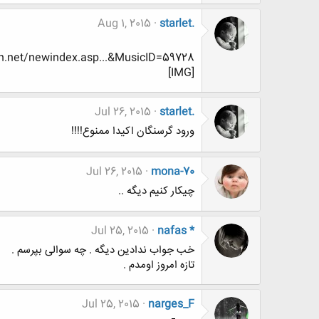
Aug 1, 2015
starlet.
an.net/newindex.asp...&MusicID=59728
[IMG]
Jul 26, 2015
starlet.
ورود گرسنگان اکیدا ممنوع!!!!
Jul 26, 2015
mona-70
چیکار کنیم دیگه ..
Jul 25, 2015
nafas *
خب جواب ندادین دیگه . چه سوالی بپرسم .
تازه امروز اومدم .
Jul 25, 2015
narges_F