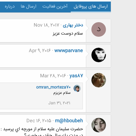
ارسال های پروفایل
آخرین فعالیت
ارسال ها
درباره
دختر بهاری
Nov 18, 2017
د
سلام دوست عزیز
Apr 9, 2016
wwwparvane
Mar 28, 2016
yas87
omran_morteza70
سلام عزیزم
Jan 31, 2021
Dec 16, 2015
m@hboubeh
ﺣﻀﺮﺕ ﺳﻠﻴﻤﺎﻥ ﻋﻠﻴﻪ ﺳﻼﻡ ﺍﺯ ﻣﻮﺭﭼﻪ ﺍﻱ ﭘﺮﺳﻴﺪ :
ﺩﺭ ﻣﺪﺕ ﻳﻚ ﺳﺎﻝ ﭼﻘﺪﺭ ﻣﻴﺨﻮﺭﻱ؟