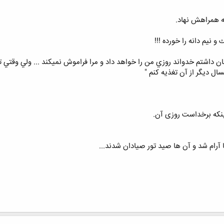
ﺑﻪ ﻫﻤﺮﺍﻫﺶ ﻧﻬﺎﺩ.
 ﻧﻴﻢ ﺩﺍﻧﻪ ﺭﺍ ﺧﻮﺭﺩﻩ !!!
 داشتم ﺧﺪﻭﺍﻧﺪ ﺭﻭﺯﻱ ﻣﻦ ﺭﺍ ﺧﻮﺍﻫﺪ ﺩﺍﺩ ﻭ ﻣﺮﺍ ﻓﺮﺍﻣﻮﺵ ﻧﻤﻴﻜﻨﺪ ... ﻭﻟﻲ ﻭﻗﺘﻲ ﺗﻮ 
ﺎﻝ ﺩﻳﮕﺮ ﺍﺯ ﺁﻥ ﺗﻐﺬﻳﻪ ﻛﻨﻢ "
ﻨﻜﻪ ﺑﺮﺧﺪﺍست روزی آن.
 آرام شد و آن ها صيد تور صيادان شدند...