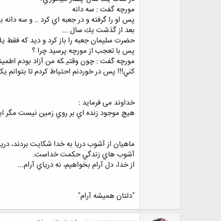
ﻣﻮﺭﭼﻪ ﮔﻔﺖ : ﺳﻪ ﺩﺍﻧﻪ
ﭘﺲ ﺍﻭ ﺭﺍ ﮔﺮﻓﺘﻪ ﻭ ﺩﺭ ﺟﻌﺒﻪ ﺍﻱ ﻛﺮﺩ .. ﻭ ﺳﻪ ﺩﺍﻧﻪ 
ﺑﻌﺪ ﺍﺯ ﮔﺬﺷﺖ ﻳﻚ ﺳﺎﻝ ...
ﺣﻀﺮﺕ ﺳﻠﻴﻤﺎﻥ ﺟﻌﺒﻪ ﺭﺍ ﺑﺎﺯ ﻛﺮﺩ ﻭ ﺩﻳﺪ ﻛﻪ ﻓﻘﻂ ﻳﻚ ﻭ
ﭘﺲ ﺑﺎ ﺗﻌﺠﺐ ﺍﺯ ﻣﻮﺭﭼﻪ ﭘﺮﺳﻴﺪ ﭼﺮﺍ ؟
ﻣﻮﺭﭼﻪ ﮔﻔﺖ : ﭼﻮﻥ ﻭﻗﺘﻴ ﻜﻪ ﻣﻦ ﺁﺯﺍﺩ ﺑﻮﺩﻡ ﺍﻃﻤﻴﻨﺎﻥ
ﻛﻨﻲ!!! ﭘﺲ ﺩﺭ ﺧﻮﺭﺩﻧﻢ ﺍﺣﺘﻴﺎﻁ ﻛﺮﺩﻡ ﺗﺎ ﺑﺘﻮﺍﻧﻢ ﻳﻜﺴ
ﺧﺪﺍﻭﻧﺪ می فرماید :
ﻫﻴﭻ ﻣﻮﺟﻮﺩ ﺯﻧﺪﻩ ﺍﻱ ﺑﺮ ﺭﻭﻱ ﺯﻣﻴﻦ ﻧﻴﺴﺖ ﻣﮕﺮ ﺍﻳ
ماهيان از آشوب دريا به خدا شكايت بردند، دريا
آشوب هاي زندگي حكمت خداست.
از خدا، دل آرام بخواهيم، نه درياي آرام...
"دلتان همیشه آرام"