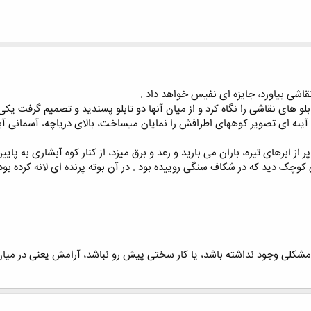
ﻘﺎﺷﯽ ﺑﯿﺎﻭﺭﺩ، ﺟﺎﯾﺰﻩ ﺍﯼ ﻧﻔﯿﺲ ﺧﻮﺍﻫﺪ ﺩﺍﺩ .
 ﻫﺎﯼ ﻧﻘﺎﺷﯽ ﺭﺍ ﻧﮕﺎﻩ ﮐﺮﺩ ﻭ ﺍﺯ ﻣﯿﺎﻥ ﺁﻧﻬﺎ ﺩﻭ ﺗﺎﺑﻠﻮ ﭘﺴﻨﺪﯾﺪ ﻭ ﺗﺼﻤﯿﻢ ﮔﺮﻓﺖ ﯾﮑﯽ ﺍﺯ
ﺪ ﺁﯾﻨﻪ ﺍﯼ ﺗﺼﻮﯾﺮ ﮐﻮﻫﻬﺎﯼ ﺍﻃﺮﺍﻓﺶ ﺭﺍ ﻧﻤﺎﯾﺎﻥ ﻣﯿﺴﺎﺧﺖ، ﺑﺎﻻﯼ ﺩﺭﯾﺎﭼﻪ، ﺁﺳﻤﺎﻧﯽ ﺁﺑ
 ﺍﺯ ﺍﺑﺮﻫﺎﯼ ﺗﯿﺮﻩ، ﺑﺎﺭﺍﻥ ﻣﯽ ﺑﺎﺭﯾﺪ ﻭ ﺭﻋﺪ ﻭ ﺑﺮﻕ ﻣﯿﺰﺩ، ﺍﺯ ﮐﻨﺎﺭ ﮐﻮﻩ ﺁﺑﺸﺎﺭﯼ ﺑﻪ 
ﮐﻮﭼﮏ ﺩﯾﺪ ﮐﻪ ﺩﺭ ﺷﮑﺎﻑ ﺳﻨﮕﯽ ﺭﻭﯾﯿﺪﻩ ﺑﻮﺩ . ﺩﺭ ﺁﻥ ﺑﻮﺗﻪ ﭘﺮﻧﺪﻩ ﺍﯼ ﻻﻧﻪ ﮐﺮﺩﻩ ﺑﻮﺩ ﻭ
ﺸﮑﻠﯽ ﻭﺟﻮﺩ ﻧﺪﺍﺷﺘﻪ ﺑﺎﺷﺪ، ﯾﺎ ﮐﺎﺭ ﺳﺨﺘﯽ ﭘﯿﺶ ﺭﻭ ﻧﺒﺎﺷﺪ، ﺁﺭﺍﻣﺶ ﯾﻌﻨﯽ ﺩﺭ ﻣﯿﺎ