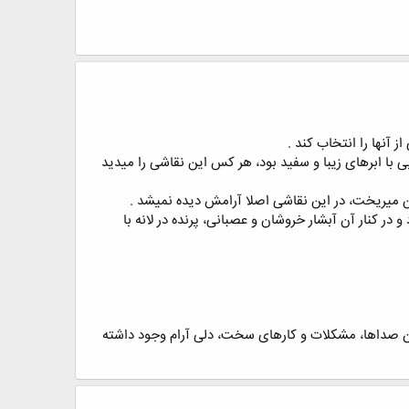
 ﺁﻧﻬﺎ ﺭﺍ ﺍﻧﺘﺨﺎﺏ ﮐﻨﺪ .
ﯽ ﺑﺎ ﺍﺑﺮﻫﺎﯼ ﺯﯾﺒﺎ ﻭ ﺳﻔﯿﺪ ﺑﻮﺩ، ﻫﺮ ﮐﺲ ﺍﯾﻦ ﻧﻘﺎﺷﯽ ﺭﺍ ﻣﯿﺪﯾﺪ
ﭘﺎﯾﯿﻦ ﻣﯿﺮﯾﺨﺖ، ﺩﺭ ﺍﯾﻦ ﻧﻘﺎﺷﯽ ﺍﺻﻼ ﺁﺭﺍﻣﺶ ﺩﯾﺪﻩ ﻧﻤﯿﺸﺪ .
 ﺩﺭ ﮐﻨﺎﺭ ﺁﻥ ﺁﺑﺸﺎﺭ ﺧﺮﻭﺷﺎﻥ ﻭ ﻋﺼﺒﺎﻧﯽ، ﭘﺮﻧﺪﻩ ﺩﺭ ﻻﻧﻪ ﺑﺎ
ﻥ ﺻﺪﺍها، مشکلات ﻭ ﮐﺎﺭهای ﺳﺨﺖ، ﺩﻟﯽ ﺁﺭﺍﻡ ﻭﺟﻮﺩ ﺩﺍﺷﺘﻪ