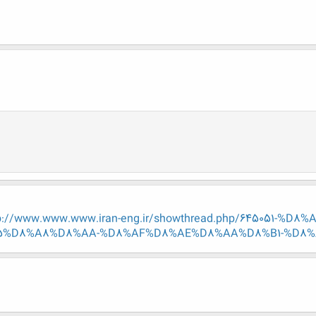
tp://www.www.www.iran-eng.ir/showthread.php/645051-
%D8%A8%D8%AA-%D8%AF%D8%AE%D8%AA%D8%B1-%D8%