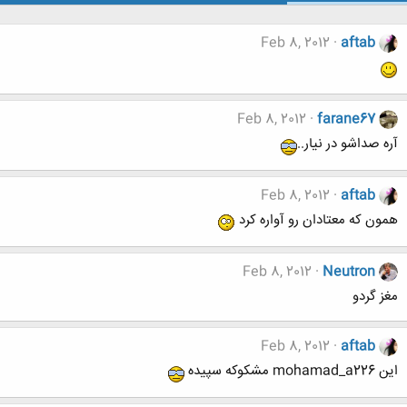
Feb 8, 2012
aftab
Feb 8, 2012
farane67
آره صداشو در نیار..
Feb 8, 2012
aftab
همون که معتادان رو آواره کرد
Feb 8, 2012
Neutron
مغز گردو
Feb 8, 2012
aftab
این mohamad_a226 مشکوکه سپیده