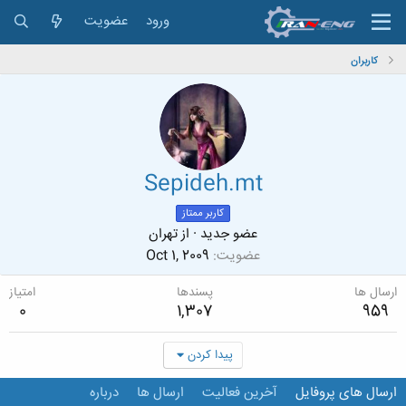
ورود
عضویت
کاربران
Sepideh.mt
کاربر ممتاز
عضو جدید
·
از
تهران
عضویت
Oct 1, 2009
ارسال ها
پسندها
امتیاز
0
1,307
959
پیدا کردن
ارسال های پروفایل
آخرین فعالیت
ارسال ها
درباره