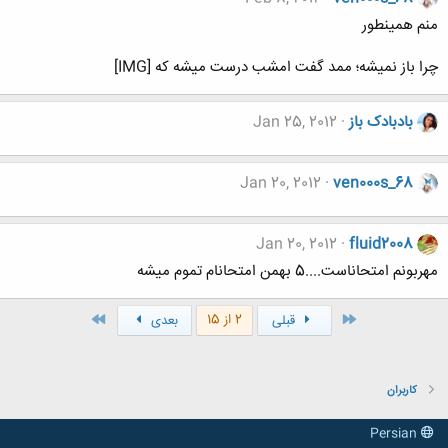
منم همینطور
چرا باز نمیشه؛ ممد گفت امشب درست میشه که [IMG]
بادبادک باز
Jan 25, 2012
Jan 20, 2012
ven000s_68
Jan 20, 2012
fluid2008
مهربونم امتحاناست....5 بهمن امتحانام تموم میشه
اول
آخر
2 از 15
قبلی
بعدی
کاربران
Persian